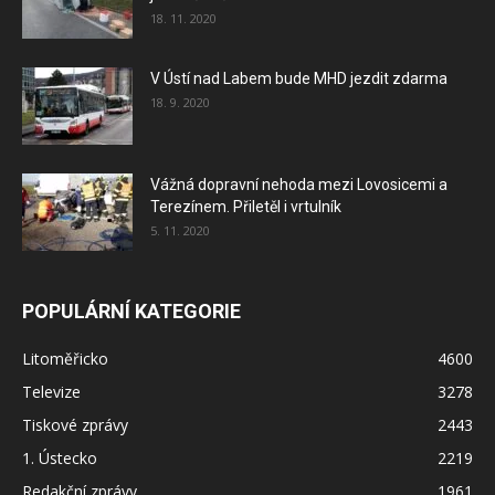
18. 11. 2020
V Ústí nad Labem bude MHD jezdit zdarma
18. 9. 2020
Vážná dopravní nehoda mezi Lovosicemi a
Terezínem. Přiletěl i vrtulník
5. 11. 2020
POPULÁRNÍ KATEGORIE
Litoměřicko
4600
Televize
3278
Tiskové zprávy
2443
1. Ústecko
2219
Redakční zprávy
1961