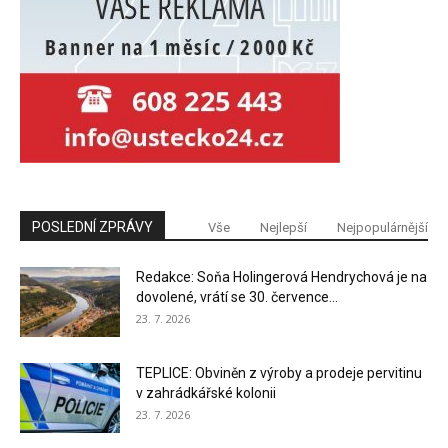
POSLEDNÍ ZPRÁVY
Vše
Nejlepší
Nejpopulárnější
Redakce: Soňa Holingerová Hendrychová je na
dovolené, vrátí se 30. července...
23. 7. 2026
TEPLICE: Obviněn z výroby a prodeje pervitinu
v zahrádkářské kolonii
23. 7. 2026