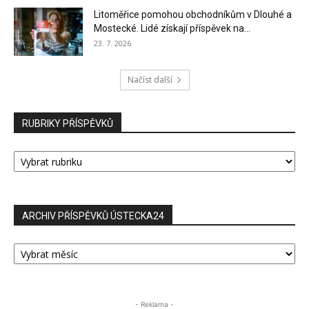
Litoměřice pomohou obchodníkům v Dlouhé a
Mostecké. Lidé získají příspěvek na...
23. 7. 2026
Načíst další
RUBRIKY PŘÍSPĚVKŮ
RUBRIKY
PŘÍSPĚVKŮ
ARCHIV PŘÍSPĚVKŮ ÚSTECKA24
ARCHIV
PŘÍSPĚVKŮ
ÚSTECKA24
- Reklama -