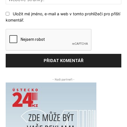
str
Uložit mé jméno, e-mail a web v tomto prohlížeči pro příští
komentář.
- Naši partneři -