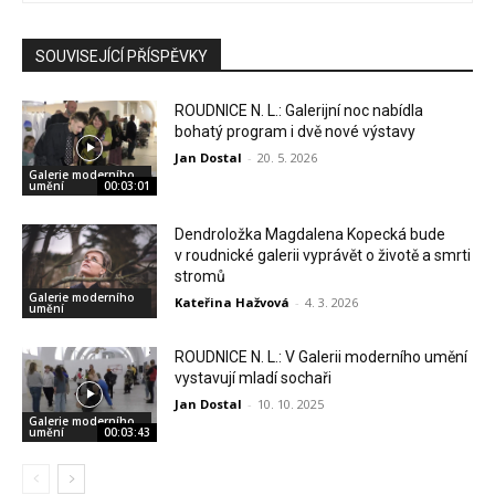
SOUVISEJÍCÍ PŘÍSPĚVKY
ROUDNICE N. L.: Galerijní noc nabídla
bohatý program i dvě nové výstavy
Jan Dostal
-
20. 5. 2026
Galerie moderního
umění
00:03:01
Dendroložka Magdalena Kopecká bude
v roudnické galerii vyprávět o životě a smrti
stromů
Galerie moderního
Kateřina Hažvová
-
4. 3. 2026
umění
ROUDNICE N. L.: V Galerii moderního umění
vystavují mladí sochaři
Jan Dostal
-
10. 10. 2025
Galerie moderního
umění
00:03:43