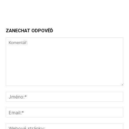
ZANECHAT ODPOVĚĎ
Komentář:
Jm
Ema
We