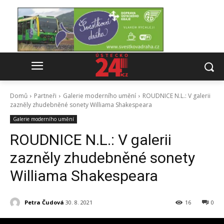
Domů
Partneři
Galerie moderního umění
ROUDNICE N.L.: V galerii
zazněly zhudebněné sonety Williama Shakespeara
Galerie moderního umění
ROUDNICE N.L.: V galerii
zazněly zhudebněné sonety
Williama Shakespeara
Petra Čudová
30. 8. 2021
16
0