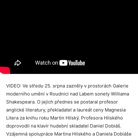
VIDEO: Ve středu 25. srpna zazněly v prostorách Galerie
moderního umění v Roudnici nad Labem sonety Williama
Shakespeara. O jejich přednes se postaral profesor
anglické literatury, překladatel a laureát ceny Magnesia
Litera za knihu roku Martin Hilský. Profesora Hilského
doprovodil na klavír hudební skladatel Daniel Dobiáš.
Vzájemná spolupráce Martina Hilského a Daniela Dobiáše