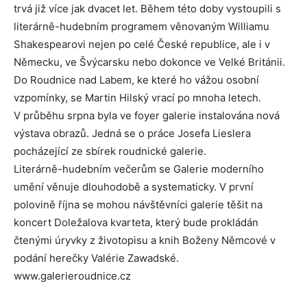
trvá již více jak dvacet let. Během této doby vystoupili s
literárně-hudebním programem věnovaným Williamu
Shakespearovi nejen po celé České republice, ale i v
Německu, ve Švýcarsku nebo dokonce ve Velké Británii.
Do Roudnice nad Labem, ke které ho vážou osobní
vzpomínky, se Martin Hilský vrací po mnoha letech.
V průběhu srpna byla ve foyer galerie instalována nová
výstava obrazů. Jedná se o práce Josefa Lieslera
pocházející ze sbírek roudnické galerie.
Literárně-hudebním večerům se Galerie moderního
umění věnuje dlouhodobě a systematicky. V první
polovině října se mohou návštěvníci galerie těšit na
koncert Doležalova kvarteta, který bude prokládán
čtenými úryvky z životopisu a knih Boženy Němcové v
podání herečky Valérie Zawadské.
www.galerieroudnice.cz