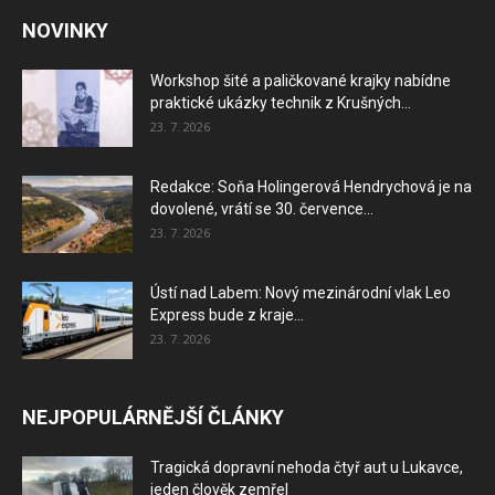
NOVINKY
Workshop šité a paličkované krajky nabídne
praktické ukázky technik z Krušných...
23. 7. 2026
Redakce: Soňa Holingerová Hendrychová je na
dovolené, vrátí se 30. července...
23. 7. 2026
Ústí nad Labem: Nový mezinárodní vlak Leo
Express bude z kraje...
23. 7. 2026
NEJPOPULÁRNĚJŠÍ ČLÁNKY
Tragická dopravní nehoda čtyř aut u Lukavce,
jeden člověk zemřel