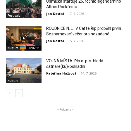
Osmička startuje 26. ročník legendárního
Altros Rockfestu
Jan Dostal
-
17. 7. 2026
Festivaly
ROUDNICE N. L.: V Caffé Říp proběhl první
Seznamovací večer pro nezadané
Jan Dostal
-
15. 7. 2026
Kultura
00:02:11
VOLNÁ MÍSTA: Říp o. p. s. hledá
šatnáře(ku)/pokladní
Kateřina Hažvová
-
14. 7. 2026
Kultura
- Reklama -