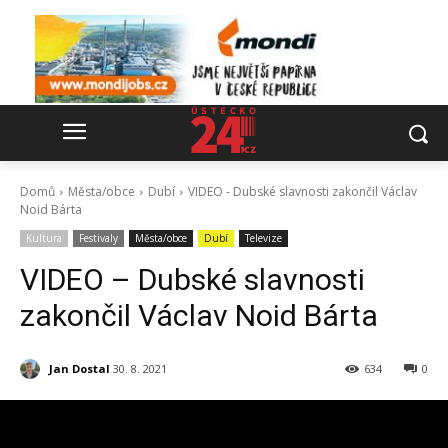
Domů
Města/obce
Dubí
VIDEO - Dubské slavnosti zakončil Václav
Noid Bárta
Kultura
Festivaly
Města/obce
Dubí
Televize
VIDEO – Dubské slavnosti
zakončil Václav Noid Bárta
Jan Dostal
30. 8. 2021
634
0