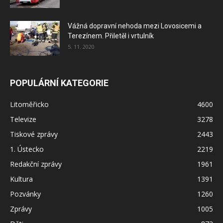
Vážná dopravní nehoda mezi Lovosicemi a
Terezínem. Přiletěl i vrtulník
5. 11. 2020
POPULÁRNÍ KATEGORIE
Litoměřicko
4600
Televize
3278
Tiskové zprávy
2443
1. Ústecko
2219
Redakční zprávy
1961
Kultura
1391
Pozvánky
1260
Zprávy
1005