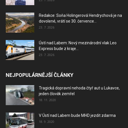
Redakce: Soňa Holingerová Hendrychová je na
dovolené, vrátí se 30. července...
23. 7. 2026
Ústí nad Labem: Nový mezinárodní vlak Leo
Express bude z kraje...
23. 7. 2026
NEJPOPULÁRNĚJŠÍ ČLÁNKY
Tragická dopravní nehoda čtyř aut u Lukavce,
jeden člověk zemřel
18. 11. 2020
V Ústí nad Labem bude MHD jezdit zdarma
18. 9. 2020