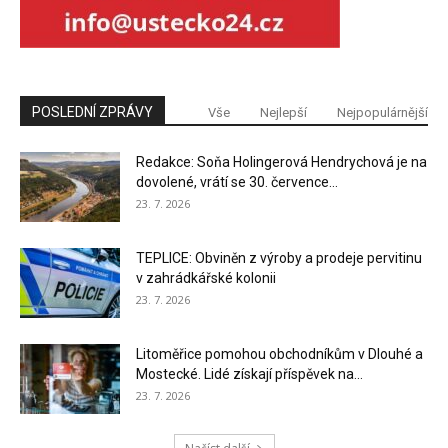
POSLEDNÍ ZPRÁVY
Vše
Nejlepší
Nejpopulárnější
Redakce: Soňa Holingerová Hendrychová je na
dovolené, vrátí se 30. července...
23. 7. 2026
TEPLICE: Obviněn z výroby a prodeje pervitinu
v zahrádkářské kolonii
23. 7. 2026
Litoměřice pomohou obchodníkům v Dlouhé a
Mostecké. Lidé získají příspěvek na...
23. 7. 2026