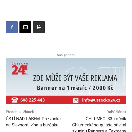
- Naši partneři -
Předchozí článek
Další článek
ÚSTÍ NAD LABEM: Pozvánka
CHLUMEC: 33. ročník
na Slavnosti vína a burčáku
Chlumeckého guláše přivítal
skupinu Rangers a Taxmeny