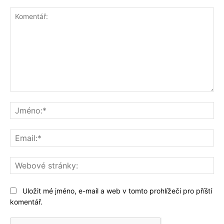
Komentář:
Jm
Ema
We
str
Uložit mé jméno, e-mail a web v tomto prohlížeči pro příští
komentář.