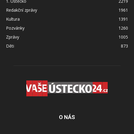
1. Ústecko
2219
Redakční zprávy
1961
Kultura
1391
Pozvánky
1260
Zprávy
1005
Děti
873
O NÁS