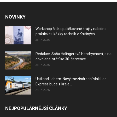
NOVINKY
Workshop šité a paličkované krajky nabídne
praktické ukázky technik z Krušných...
23. 7. 2026
Redakce: Soňa Holingerová Hendrychová je na
dovolené, vrátí se 30. července...
23. 7. 2026
Ústí nad Labem: Nový mezinárodní vlak Leo
Express bude z kraje...
23. 7. 2026
NEJPOPULÁRNĚJŠÍ ČLÁNKY