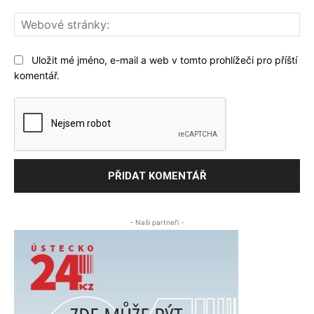
We
str
Uložit mé jméno, e-mail a web v tomto prohlížeči pro příští
komentář.
- Naši partneři -