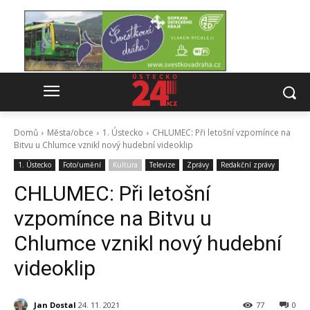
Domů
Města/obce
1. Ústecko
CHLUMEC: Při letošní vzpomínce na
Bitvu u Chlumce vznikl nový hudební videoklip
1. Ústecko
Foto/umění
Kultura
Televize
Zprávy
Redakční zprávy
CHLUMEC: Při letošní
vzpomínce na Bitvu u
Chlumce vznikl nový hudební
videoklip
Jan Dostal
24. 11. 2021
77
0