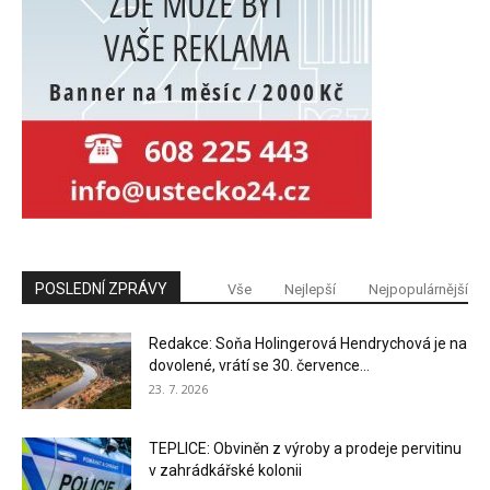
POSLEDNÍ ZPRÁVY
Vše
Nejlepší
Nejpopulárnější
Redakce: Soňa Holingerová Hendrychová je na
dovolené, vrátí se 30. července...
23. 7. 2026
TEPLICE: Obviněn z výroby a prodeje pervitinu
v zahrádkářské kolonii