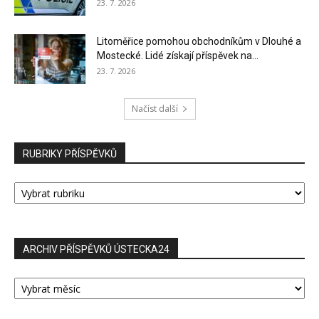
23. 7. 2026
Litoměřice pomohou obchodníkům v Dlouhé a
Mostecké. Lidé získají příspěvek na...
23. 7. 2026
Načíst další
RUBRIKY PŘÍSPĚVKŮ
RUBRIKY
PŘÍSPĚVKŮ
ARCHIV PŘÍSPĚVKŮ ÚSTECKA24
ARCHIV
PŘÍSPĚVKŮ
ÚSTECKA24