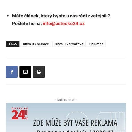
Máte článek, který byste u nás rádi zveřejnili?
Pošlete ho na:
info@ustecko24.cz
TAGS
Bitva u Chlumce
Bitva u Varvažova
Chlumec
- Naši partneři -