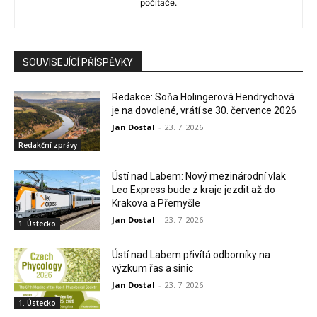
počítače.
SOUVISEJÍCÍ PŘÍSPĚVKY
Redakce: Soňa Holingerová Hendrychová
je na dovolené, vrátí se 30. července 2026
Jan Dostal
-
23. 7. 2026
Redakční zprávy
Ústí nad Labem: Nový mezinárodní vlak
Leo Express bude z kraje jezdit až do
Krakova a Přemyšle
Jan Dostal
-
23. 7. 2026
1. Ústecko
Ústí nad Labem přivítá odborníky na
výzkum řas a sinic
Jan Dostal
-
23. 7. 2026
1. Ústecko