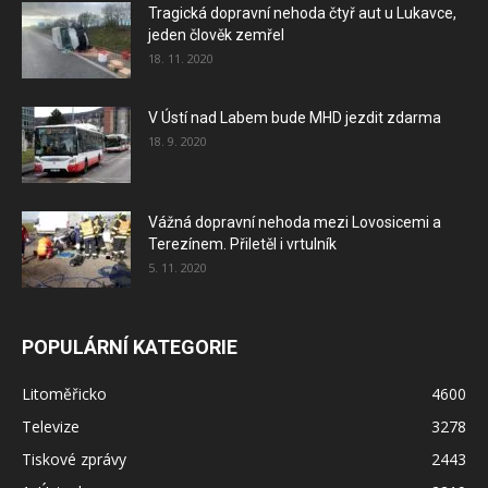
Tragická dopravní nehoda čtyř aut u Lukavce,
jeden člověk zemřel
18. 11. 2020
V Ústí nad Labem bude MHD jezdit zdarma
18. 9. 2020
Vážná dopravní nehoda mezi Lovosicemi a
Terezínem. Přiletěl i vrtulník
5. 11. 2020
POPULÁRNÍ KATEGORIE
Litoměřicko
4600
Televize
3278
Tiskové zprávy
2443