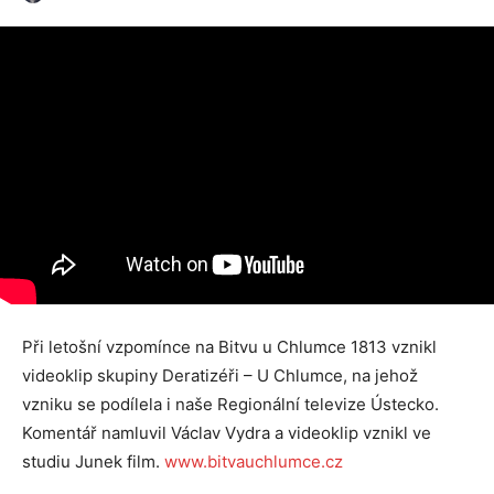
Při letošní vzpomínce na Bitvu u Chlumce 1813 vznikl
videoklip skupiny Deratizéři – U Chlumce, na jehož
vzniku se podílela i naše Regionální televize Ústecko.
Komentář namluvil Václav Vydra a videoklip vznikl ve
studiu Junek film.
www.bitvauchlumce.cz