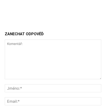
ZANECHAT ODPOVĚĎ
Komentář:
Jm
Ema