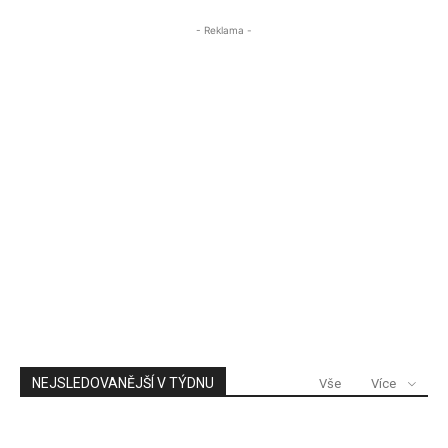
- Reklama -
NEJSLEDOVANĚJŠÍ V TÝDNU
Vše
Více