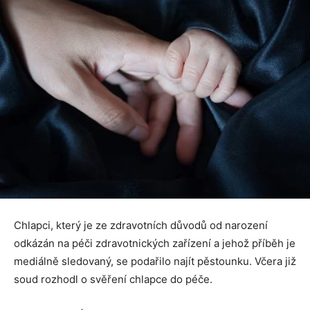
Chlapci, který je ze zdravotních důvodů od narození
odkázán na péči zdravotnických zařízení a jehož příběh je
mediálně sledovaný, se podařilo najít pěstounku. Včera již
soud rozhodl o svěření chlapce do péče.