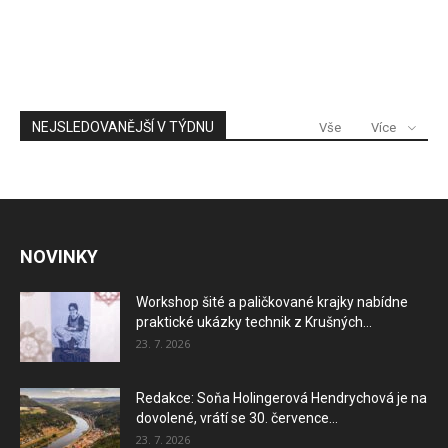
NEJSLEDOVANĚJŠÍ V TÝDNU
Vše
Více
NOVINKY
Workshop šité a paličkované krajky nabídne
praktické ukázky technik z Krušných...
23. 7. 2026
Redakce: Soňa Holingerová Hendrychová je na
dovolené, vrátí se 30. července...
23. 7. 2026