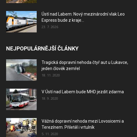
Ústí nad Labem: Nový mezinárodní vlak Leo
Express bude z kraje...
23. 7. 2026
NEJPOPULÁRNĚJŠÍ ČLÁNKY
Tragická dopravní nehoda čtyř aut u Lukavce,
jeden člověk zemřel
18. 11. 2020
V Ústí nad Labem bude MHD jezdit zdarma
18. 9. 2020
Vážná dopravní nehoda mezi Lovosicemi a
Terezínem. Přiletěl i vrtulník
5. 11. 2020