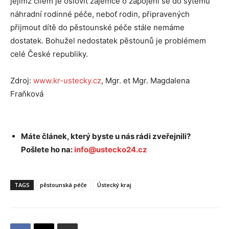
jejímž cílem je oslovit zájemce o zapojení se do sytému
náhradní rodinné péče, neboť rodin, připravených
přijmout dítě do pěstounské péče stále ​nemáme
dostatek. Bohužel nedostatek pěstounů je problémem
celé České republiky.
Zdroj:
www.kr-ustecky.cz
, Mgr. et Mgr. Magdalena
Fraňková
Máte článek, který byste u nás rádi zveřejnili?
Pošlete ho na:
info@ustecko24.cz
TAGS
pěstounská péče
Ústecký kraj