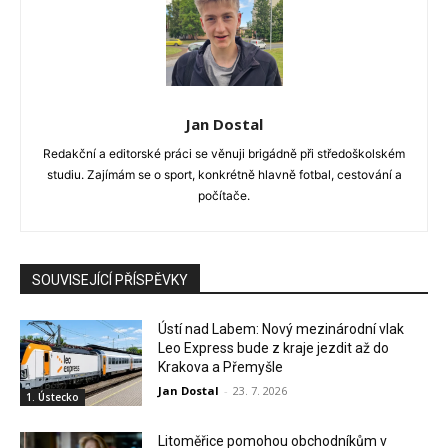
Jan Dostal
Redakční a editorské práci se věnuji brigádně při středoškolském
studiu. Zajímám se o sport, konkrétně hlavně fotbal, cestování a
počítače.
SOUVISEJÍCÍ PŘÍSPĚVKY
Ústí nad Labem: Nový mezinárodní vlak
Leo Express bude z kraje jezdit až do
Krakova a Přemyšle
Jan Dostal
-
23. 7. 2026
1. Ústecko
Litoměřice pomohou obchodníkům v