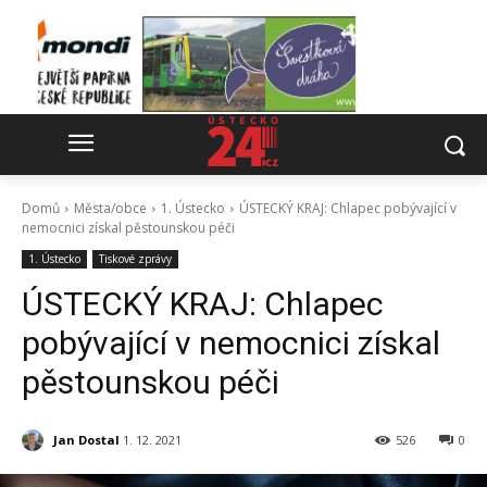
Domů
Města/obce
1. Ústecko
ÚSTECKÝ KRAJ: Chlapec pobývající v
nemocnici získal pěstounskou péči
1. Ústecko
Tiskové zprávy
ÚSTECKÝ KRAJ: Chlapec
pobývající v nemocnici získal
pěstounskou péči
Jan Dostal
1. 12. 2021
526
0