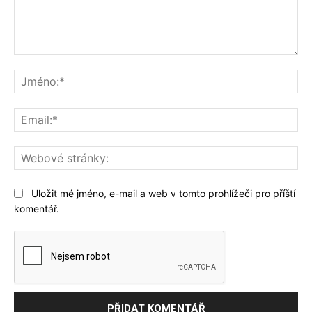
Komentář:
Jm
Ema
We
str
Uložit mé jméno, e-mail a web v tomto prohlížeči pro příští
komentář.