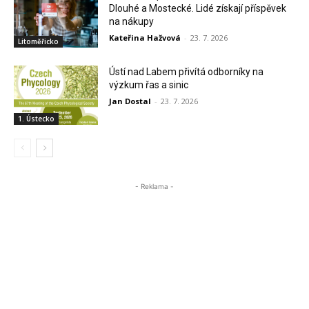
Dlouhé a Mostecké. Lidé získají příspěvek
na nákupy
Kateřina Hažvová
-
23. 7. 2026
Litoměřicko
Ústí nad Labem přivítá odborníky na
výzkum řas a sinic
Jan Dostal
-
23. 7. 2026
1. Ústecko
- Reklama -