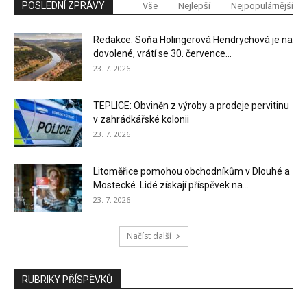
POSLEDNÍ ZPRÁVY
Vše
Nejlepší
Nejpopulárnější
Redakce: Soňa Holingerová Hendrychová je na
dovolené, vrátí se 30. července...
23. 7. 2026
TEPLICE: Obviněn z výroby a prodeje pervitinu
v zahrádkářské kolonii
23. 7. 2026
Litoměřice pomohou obchodníkům v Dlouhé a
Mostecké. Lidé získají příspěvek na...
23. 7. 2026
Načíst další
RUBRIKY PŘÍSPĚVKŮ
RUBRIKY