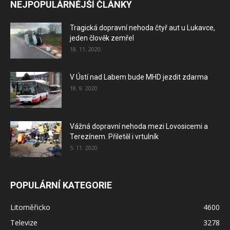
NEJPOPULÁRNĚJŠÍ ČLÁNKY
Tragická dopravní nehoda čtyř aut u Lukavce,
jeden člověk zemřel
18. 11. 2020
V Ústí nad Labem bude MHD jezdit zdarma
18. 9. 2020
Vážná dopravní nehoda mezi Lovosicemi a
Terezínem. Přiletěl i vrtulník
5. 11. 2020
POPULÁRNÍ KATEGORIE
Litoměřicko
4600
Televize
3278