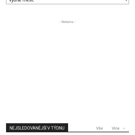
PŘÍSPĚVKŮ
ÚSTECKA24
- Reklama -
NEJSLEDOVANĚJŠÍ V TÝDNU
Vše
Více