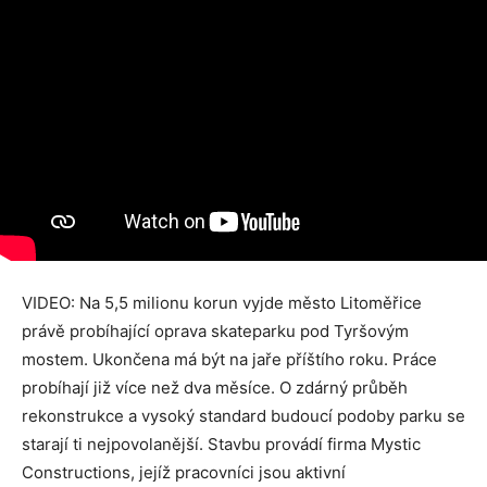
VIDEO: Na 5,5 milionu korun vyjde město Litoměřice
právě probíhající oprava skateparku pod Tyršovým
mostem. Ukončena má být na jaře příštího roku. Práce
probíhají již více než dva měsíce. O zdárný průběh
rekonstrukce a vysoký standard budoucí podoby parku se
starají ti nejpovolanější. Stavbu provádí firma Mystic
Constructions, jejíž pracovníci jsou aktivní