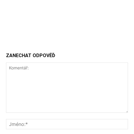
ZANECHAT ODPOVĚĎ
Komentář:
Jm