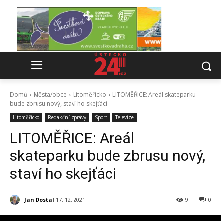
Domů
Města/obce
Litoměřicko
LITOMĚŘICE: Areál skateparku
bude zbrusu nový, staví ho skejťáci
Litoměřicko
Redakční zprávy
Sport
Televize
LITOMĚŘICE: Areál
skateparku bude zbrusu nový,
staví ho skejťáci
Jan Dostal
17. 12. 2021
9
0