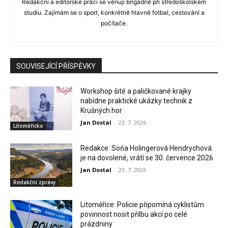
Redakční a editorské práci se věnuji brigádně při středoškolském
studiu. Zajímám se o sport, konkrétně hlavně fotbal, cestování a
počítače.
SOUVISEJÍCÍ PŘÍSPĚVKY
Workshop šité a paličkované krajky
nabídne praktické ukázky technik z
Krušných hor
Jan Dostal
-
23. 7. 2026
Litoměřicko
Redakce: Soňa Holingerová Hendrychová
je na dovolené, vrátí se 30. července 2026
Jan Dostal
-
23. 7. 2026
Redakční zprávy
Litoměřice: Policie připomíná cyklistům
povinnost nosit přilbu akcí po celé
prázdniny