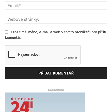
Ema
We
str
Uložit mé jméno, e-mail a web v tomto prohlížeči pro příští
komentář.
- Naši partneři -