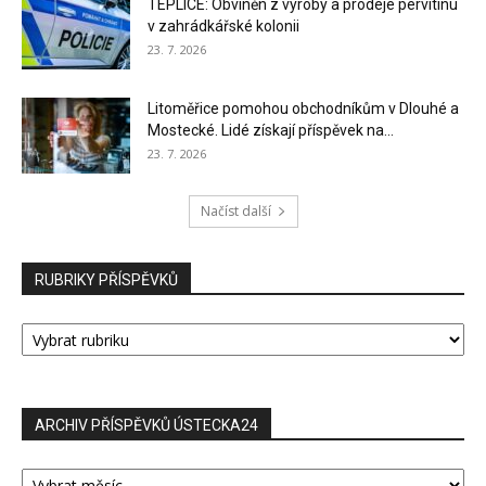
TEPLICE: Obviněn z výroby a prodeje pervitinu
v zahrádkářské kolonii
23. 7. 2026
Litoměřice pomohou obchodníkům v Dlouhé a
Mostecké. Lidé získají příspěvek na...
23. 7. 2026
Načíst další
RUBRIKY PŘÍSPĚVKŮ
RUBRIKY
PŘÍSPĚVKŮ
ARCHIV PŘÍSPĚVKŮ ÚSTECKA24
ARCHIV