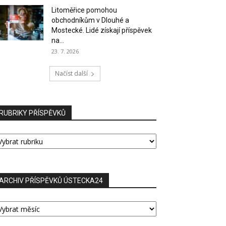
Litoměřice pomohou
obchodníkům v Dlouhé a
Mostecké. Lidé získají příspěvek
na...
23. 7. 2026
Načíst další
RUBRIKY PŘÍSPĚVKŮ
UBRIKY
ŘÍSPĚVKŮ
ARCHIV PŘÍSPĚVKŮ ÚSTECKA24
RCHIV
ŘÍSPĚVKŮ
STECKA24