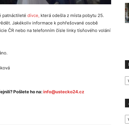
é patnáctileté
dívce,
která odešla z místa pobytu 25.
vědět. Jakékoliv informace k pohřešované osobě
icie ČR nebo na telefonním čísle linky tísňového volání
áno.
áková
R
P
ejnili? Pošlete ho na:
info@ustecko24.cz
A
P
Ú