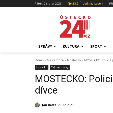
C
Pátek, 7 srpna, 2026
Př
23.2
Ústí nad Labem
ZPRÁVY
KULTURA
SPORT
Domů
Města/obce
Mostecko
MOSTECKO: Policie p
Mostecko
Tiskové zprávy
MOSTECKO: Policie
dívce
Jan Dostal
28. 12. 2021