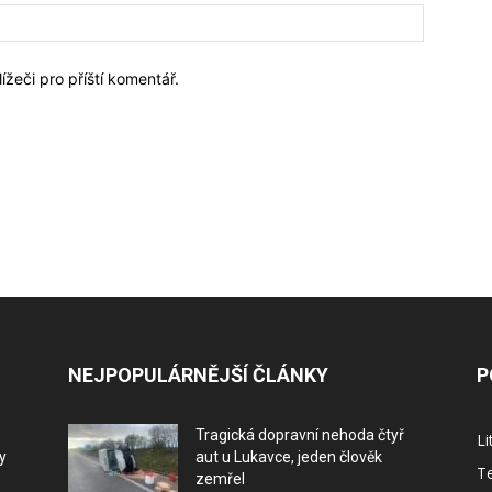
Webové
stránky:
ížeči pro příští komentář.
NEJPOPULÁRNĚJŠÍ ČLÁNKY
P
Tragická dopravní nehoda čtyř
L
y
aut u Lukavce, jeden člověk
Te
zemřel