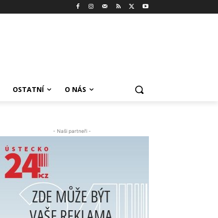
OSTATNÍ
O NÁS
- Naši partneři -