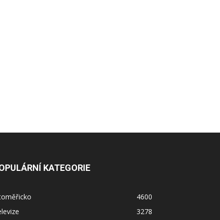
OPULÁRNÍ KATEGORIE
itoměřicko
4600
levize
3278