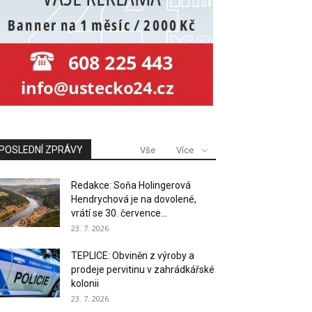
POSLEDNÍ ZPRÁVY
Vše
Více
Redakce: Soňa Holingerová
Hendrychová je na dovolené,
vrátí se 30. července...
23. 7. 2026
TEPLICE: Obviněn z výroby a
prodeje pervitinu v zahrádkářské
kolonii
23. 7. 2026