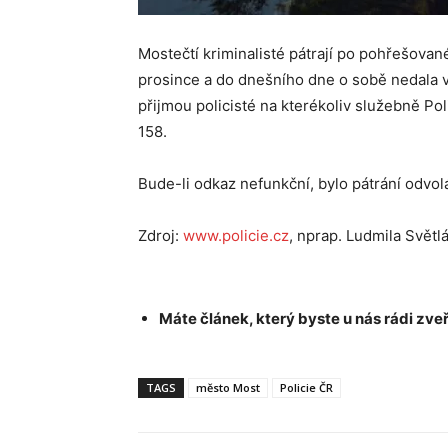
Mostečtí kriminalisté pátrají po pohřešovan
prosince a do dnešního dne o sobě nedala 
přijmou policisté na kterékoliv služebně Pol
158.
Bude-li odkaz nefunkční, bylo pátrání odvol
Zdroj:
www.policie.cz
, nprap. Ludmila Světl
Máte článek, který byste u nás rádi zveř
TAGS
město Most
Policie ČR