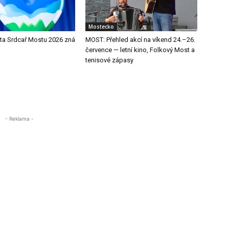
Mostecko
a Srdcař Mostu 2026 zná
MOST: Přehled akcí na víkend 24.–26.
července — letní kino, Folkový Most a
tenisové zápasy
- Reklama -