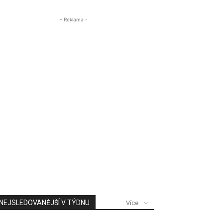
- Reklama -
NEJSLEDOVANĚJŠÍ V TÝDNU
Více