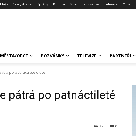
ihlášení / Registrace
Zprávy
Kultura
Sport
Pozvánky
Televize
O nás
MĚSTA/OBCE
POZVÁNKY
TELEVIZE
PARTNEŘI
átrá po patnáctileté dívce
 pátrá po patnáctileté
97
0