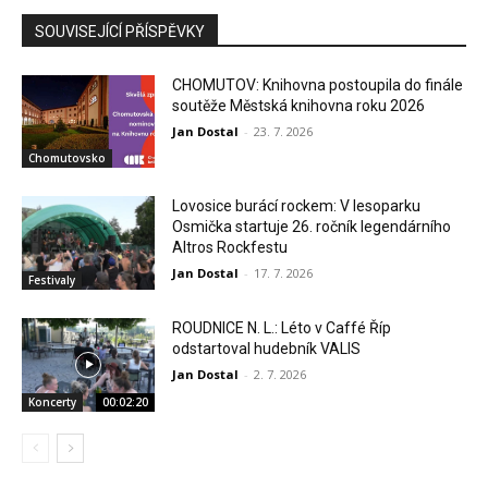
SOUVISEJÍCÍ PŘÍSPĚVKY
CHOMUTOV: Knihovna postoupila do finále
soutěže Městská knihovna roku 2026
Jan Dostal
-
23. 7. 2026
Chomutovsko
Lovosice burácí rockem: V lesoparku
Osmička startuje 26. ročník legendárního
Altros Rockfestu
Jan Dostal
-
17. 7. 2026
Festivaly
ROUDNICE N. L.: Léto v Caffé Říp
odstartoval hudebník VALIS
Jan Dostal
-
2. 7. 2026
Koncerty
00:02:20