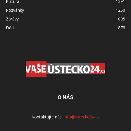
Kultura
1391
Pozvánky
1260
Zprávy
1005
Děti
873
O NÁS
Kontaktujte nás:
info@ustecko24.cz