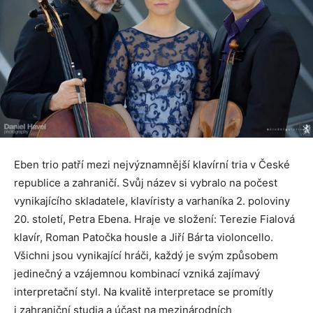
Eben trio patří mezi nejvýznamnější klavírní tria v České
republice a zahraničí. Svůj název si vybralo na počest
vynikajícího skladatele, klavíristy a varhaníka 2. poloviny
20. století, Petra Ebena. Hraje ve složení: Terezie Fialová
klavír, Roman Patočka housle a Jiří Bárta violoncello.
Všichni jsou vynikající hráči, každý je svým způsobem
jedinečný a vzájemnou kombinací vzniká zajímavý
interpretační styl. Na kvalitě interpretace se promítly
i zahraniční studia a účast na mezinárodních