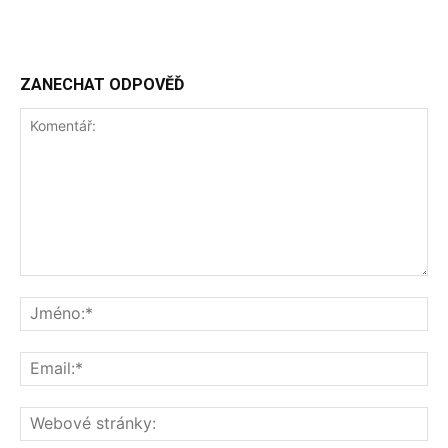
ZANECHAT ODPOVĚĎ
Komentář:
Jm
Ema
We
str