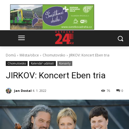
Domů
Města/obce
Chomutovsko
JIRKOV: Koncert Eben tria
Chomutovsko
Kalendář událostí
Koncerty
JIRKOV: Koncert Eben tria
Jan Dostal
4. 1. 2022
76
0