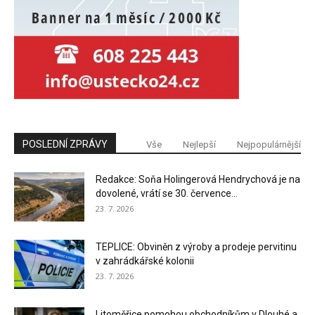
POSLEDNÍ ZPRÁVY
Vše
Nejlepší
Nejpopulárnější
Redakce: Soňa Holingerová Hendrychová je na
dovolené, vrátí se 30. července...
23. 7. 2026
TEPLICE: Obviněn z výroby a prodeje pervitinu
v zahrádkářské kolonii
23. 7. 2026
Litoměřice pomohou obchodníkům v Dlouhé a