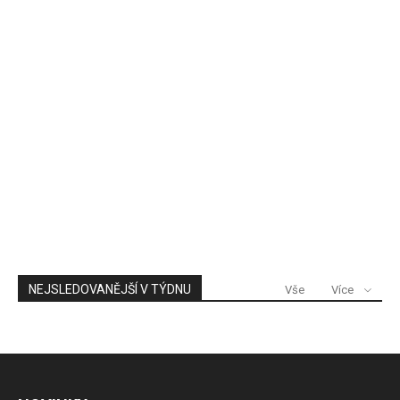
NEJSLEDOVANĚJŠÍ V TÝDNU
Vše
Více