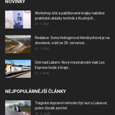
NOVINKY
Workshop šité a paličkované krajky nabídne
praktické ukázky technik z Krušných...
23. 7. 2026
Redakce: Soňa Holingerová Hendrychová je na
dovolené, vrátí se 30. července...
23. 7. 2026
Ústí nad Labem: Nový mezinárodní vlak Leo
Express bude z kraje...
23. 7. 2026
NEJPOPULÁRNĚJŠÍ ČLÁNKY
Tragická dopravní nehoda čtyř aut u Lukavce,
jeden člověk zemřel
18. 11. 2020