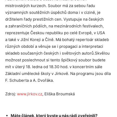
mistrovských kurzech. Soubor má za sebou řadu
významných soutěžních úspěchů doma i v cizině, je
držitelem řady prestižních cen. Vystupuje na českých
a zahraničních pódiích, na mezinárodních festivalech,
reprezentuje Českou republiku po celé Evropě, v USA
a také v Jižní Koreji a Číně. Má bohatý repertoár skladeb
různých období a věnuje se i propagaci a interpretaci
skladeb současných českých i světových autorů.Skvělou
možnost poslechnout si tento špičkový soubor budete
mít v úterý 18. ledna od 18.30 hod. v koncertním sále
Základní umělecké školy v Jirkově. Na programu jsou díla
F. Schuberta a A. Dvořáka.
Zdroj:
www.jirkov.cz
, Eliška Broumská
Máte článek, který byste u nás rádi zveřejnili?