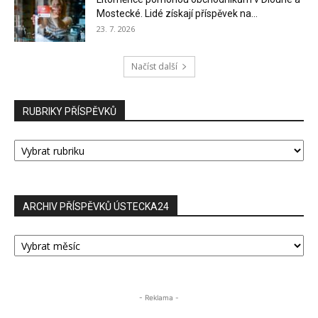
Mostecké. Lidé získají příspěvek na...
23. 7. 2026
Načíst další
RUBRIKY PŘÍSPĚVKŮ
RUBRIKY
PŘÍSPĚVKŮ
ARCHIV PŘÍSPĚVKŮ ÚSTECKA24
ARCHIV
PŘÍSPĚVKŮ
ÚSTECKA24
- Reklama -