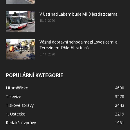
V Ústí nad Labem bude MHD jezdit zdarma
18. 9. 2020
Vážná dopravní nehoda mezi Lovosicemi a
Terezínem. Přiletěl i vrtulník
5. 11. 2020
POPULÁRNÍ KATEGORIE
Litoměřicko
4600
Televize
3278
Tiskové zprávy
2443
1. Ústecko
2219
Redakční zprávy
1961