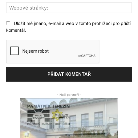
We
str
Uložit mé jméno, e-mail a web v tomto prohlížeči pro příští
komentář.
- Naši partneři -