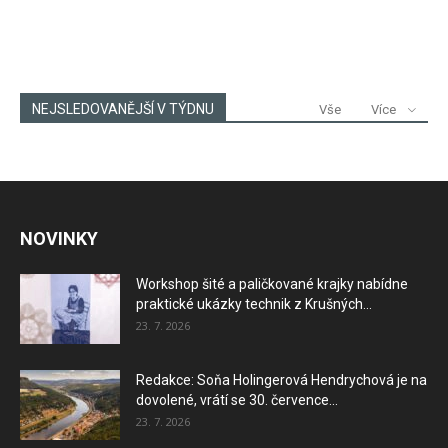
NEJSLEDOVANĚJŠÍ V TÝDNU
Vše
Více
NOVINKY
Workshop šité a paličkované krajky nabídne
praktické ukázky technik z Krušných...
23. 7. 2026
Redakce: Soňa Holingerová Hendrychová je na
dovolené, vrátí se 30. července...
23. 7. 2026