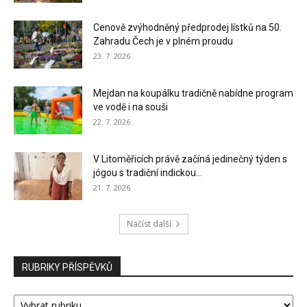
Cenově zvýhodněný předprodej lístků na 50.
Zahradu Čech je v plném proudu
23. 7. 2026
Mejdan na koupálku tradičně nabídne program
ve vodě i na souši
22. 7. 2026
V Litoměřicích právě začíná jedinečný týden s
jógou s tradiční indickou...
21. 7. 2026
Načíst další
RUBRIKY PŘÍSPĚVKŮ
RUBRIKY
PŘÍSPĚVKŮ