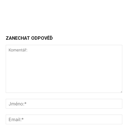
ZANECHAT ODPOVĚĎ
Komentář:
Jm
Ema