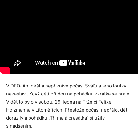
VIDEO: Ani déšť a nepříznivé počasí Sváťu a jeho loutky
nezastaví. Když děti přijdou na pohádku, zkrátka se hraje.
Vidět to bylo v sobotu 29. ledna na Tržnici Felixe
Holzmanna v Litoměřicích. Přestože počasí nepřálo, děti
dorazily a pohádku „Tři malá prasátka“ si užily
s nadšením.