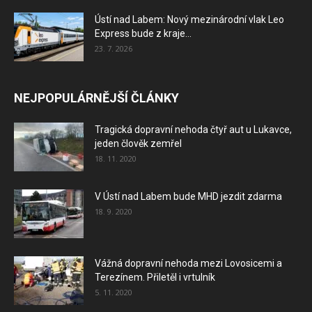
Ústí nad Labem: Nový mezinárodní vlak Leo
Express bude z kraje...
23. 7. 2026
NEJPOPULÁRNĚJŠÍ ČLÁNKY
Tragická dopravní nehoda čtyř aut u Lukavce,
jeden člověk zemřel
18. 11. 2020
V Ústí nad Labem bude MHD jezdit zdarma
18. 9. 2020
Vážná dopravní nehoda mezi Lovosicemi a
Terezínem. Přiletěl i vrtulník
5. 11. 2020