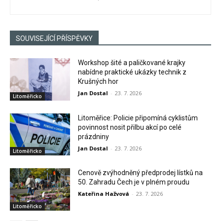
SOUVISEJÍCÍ PŘÍSPĚVKY
Workshop šité a paličkované krajky
nabídne praktické ukázky technik z
Krušných hor
Jan Dostal
-
23. 7. 2026
Litoměřicko
Litoměřice: Policie připomíná cyklistům
povinnost nosit přilbu akcí po celé
prázdniny
Jan Dostal
-
23. 7. 2026
Litoměřicko
Cenově zvýhodněný předprodej lístků na
50. Zahradu Čech je v plném proudu
Kateřina Hažvová
-
23. 7. 2026
Litoměřicko