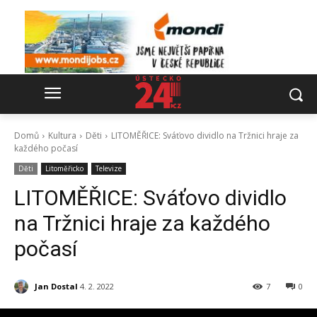
Domů
Kultura
Děti
LITOMĚŘICE: Sváťovo dividlo na Tržnici hraje za
každého počasí
Děti
Litoměřicko
Televize
LITOMĚŘICE: Sváťovo dividlo
na Tržnici hraje za každého
počasí
Jan Dostal
4. 2. 2022
7
0