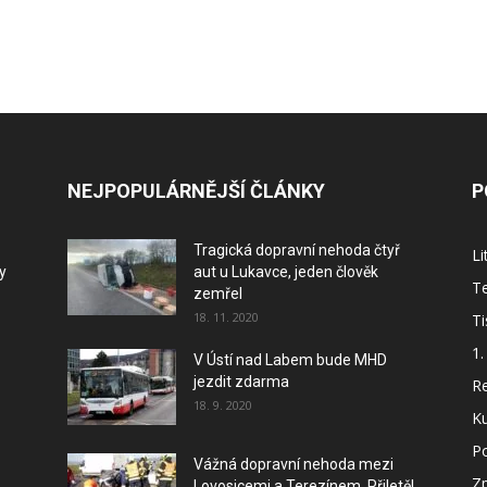
NEJPOPULÁRNĚJŠÍ ČLÁNKY
P
Tragická dopravní nehoda čtyř
L
y
aut u Lukavce, jeden člověk
Te
zemřel
18. 11. 2020
Ti
1.
V Ústí nad Labem bude MHD
jezdit zdarma
Re
18. 9. 2020
Ku
P
Vážná dopravní nehoda mezi
Z
Lovosicemi a Terezínem. Přiletěl