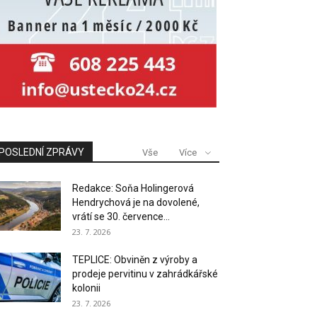
POSLEDNÍ ZPRÁVY
Vše
Více
Redakce: Soňa Holingerová
Hendrychová je na dovolené,
vrátí se 30. července...
23. 7. 2026
TEPLICE: Obviněn z výroby a
prodeje pervitinu v zahrádkářské
kolonii
23. 7. 2026