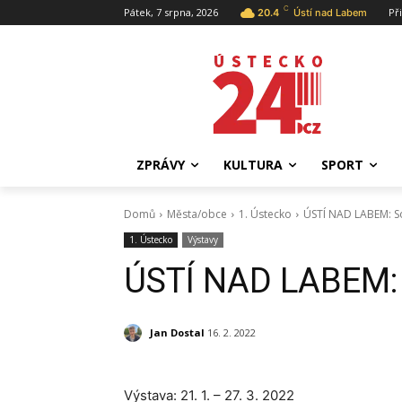
C
Pátek, 7 srpna, 2026
Př
20.4
Ústí nad Labem
ZPRÁVY
KULTURA
SPORT
Domů
Města/obce
1. Ústecko
ÚSTÍ NAD LABEM: S
1. Ústecko
Výstavy
ÚSTÍ NAD LABEM: 
Jan Dostal
16. 2. 2022
Výstava: 21. 1. – 27. 3. 2022