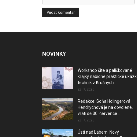
NOVINKY
Workshop šité a paličkované
krajky nabídne praktické ukázk
technik z Krušných...
23. 7. 2026
Redakce: Soňa Holingerová
Hendrychová je na dovolené,
vrátí se 30. července...
23. 7. 2026
Ústí nad Labem: Nový