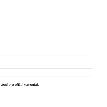
Jméno:*
Email:*
Webové
stránky:
ížeči pro příští komentář.