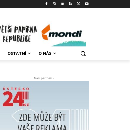
OSTATNÍ
O NÁS
- Naši partneři -