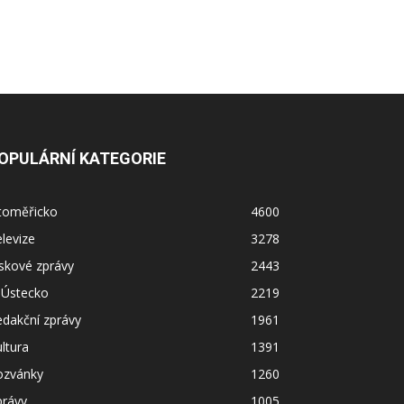
OPULÁRNÍ KATEGORIE
itoměřicko
4600
levize
3278
skové zprávy
2443
 Ústecko
2219
dakční zprávy
1961
ltura
1391
ozvánky
1260
právy
1005