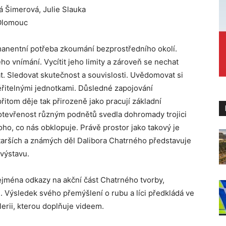
vá Šimerová, Julie Slauka
 Olomouc
manentní potřeba zkoumání bezprostředního okolí.
o vnímání. Vycítit jeho limity a zároveň se nechat
. Sledovat skutečnost a souvislosti. Uvědomovat si
měřitelnými jednotkami. Důsledné zapojování
přitom děje tak přirozeně jako pracují základní
 otevřenost různým podnětů svedla dohromady trojici
ho, co nás obklopuje. Právě prostor jako takový je
 starších a známých děl Dalibora Chatrného představuje
 výstavu.
ejména odkazy na akční část Chatrného tvorby,
. Výsledek svého přemýšlení o rubu a líci předkládá ve
lerii, kterou doplňuje videem.