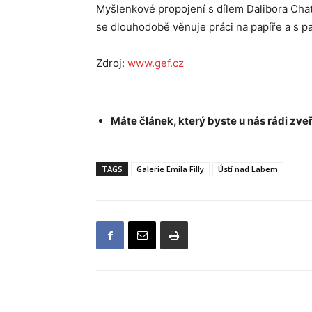
Myšlenkové propojení s dílem Dalibora Chat
se dlouhodobě věnuje práci na papíře a s pa
Zdroj:
www.gef.cz
Máte článek, který byste u nás rádi zveř
TAGS
Galerie Emila Filly
Ústí nad Labem