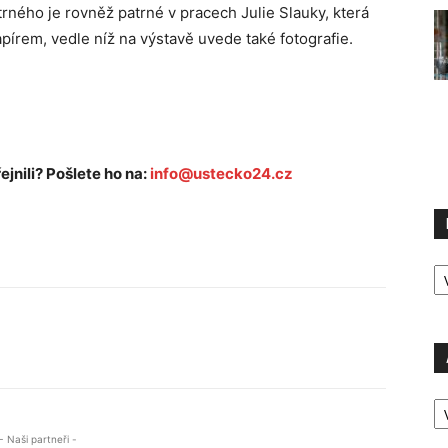
rného je rovněž patrné v pracech Julie Slauky, která
pírem, vedle níž na výstavě uvede také fotografie.
ejnili? Pošlete ho na:
info@ustecko24.cz
R
P
A
P
Ú
- Naši partneři -