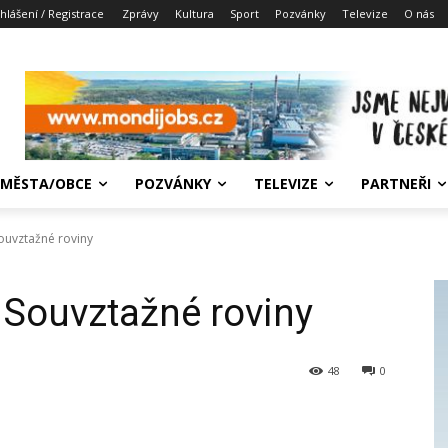
ihlášení / Registrace
Zprávy
Kultura
Sport
Pozvánky
Televize
O nás
MĚSTA/OBCE
POZVÁNKY
TELEVIZE
PARTNEŘI
ouvztažné roviny
Souvztažné roviny
48
0