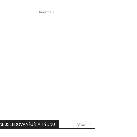
- Reklama -
NEJSLEDOVANĚJŠÍ V TÝDNU
Více