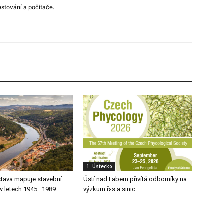
estování a počítače.
1. Ústecko
stava mapuje stavební
Ústí nad Labem přivítá odborníky na
 v letech 1945–1989
výzkum řas a sinic