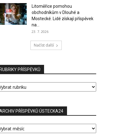
Litoměřice pomohou
obchodníkům v Dlouhé a
Mostecké. Lidé získají příspěvek
na...
23. 7. 2026
Načíst další
RUBRIKY PŘÍSPĚVKŮ
UBRIKY
ŘÍSPĚVKŮ
ARCHIV PŘÍSPĚVKŮ ÚSTECKA24
RCHIV
ŘÍSPĚVKŮ
STECKA24