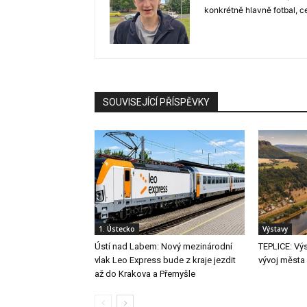
konkrétně hlavně fotbal, c
SOUVISEJÍCÍ PŘÍSPĚVKY
1. Ústecko
Výstavy
Ústí nad Labem: Nový mezinárodní
TEPLICE: Vý
vlak Leo Express bude z kraje jezdit
vývoj města
až do Krakova a Přemyšle