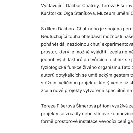
Vystavující: Dalibor Chatrný, Tereza Fišero
Kurátorka: Olga Staníková, Muzeum umění
—
S dílem Dalibora Chatrného je spojena per
Neutuchající touha ohledávat možnosti našeh
pohánět dál nezdolnou chutí experimentovat
prostor, který je možné vyjádřit i zcela ne
jednotlivých faktorů do tvůrčích technik se 
fyziologické funkce živého organismu.Tato
autorů dotýkajících se uměleckým gestem to
stěžejní veličinou projektu, který vedle již
zcela nové projekty vytvořené speciálně na
Tereza Fišerová Šimerová přitom využívá z
projekty se zrcadly nebo stínové kompozice
formě prostorové instalace vévodící celé ga