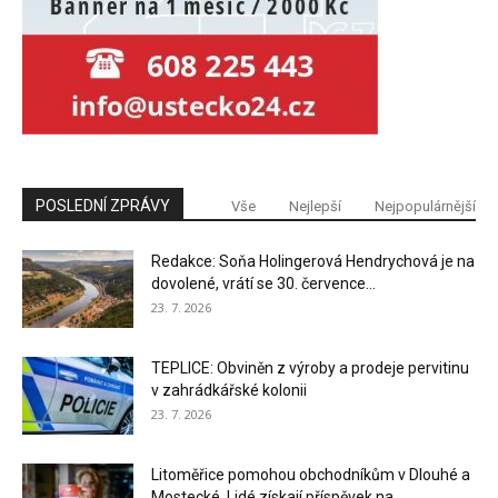
POSLEDNÍ ZPRÁVY
Vše
Nejlepší
Nejpopulárnější
Redakce: Soňa Holingerová Hendrychová je na
dovolené, vrátí se 30. července...
23. 7. 2026
TEPLICE: Obviněn z výroby a prodeje pervitinu
v zahrádkářské kolonii
23. 7. 2026
Litoměřice pomohou obchodníkům v Dlouhé a
Mostecké. Lidé získají příspěvek na...