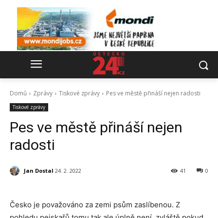
Domů
Zprávy
Tiskové zprávy
Pes ve městě přináší nejen radosti
Tiskové zprávy
Pes ve městě přináší nejen
radosti
Jan Dostal
24. 2. 2022
41
0
Česko je považováno za zemi psům zaslíbenou. Z
pohledu pejskařů tomu tak ale úplně není, zvláště pokud