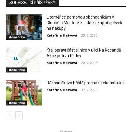
SOUVISEJÍCÍ PŘÍSPĚVKY
Litoměřice pomohou obchodníkům v
Dlouhé a Mostecké. Lidé získají příspěvek
na nákupy
Kateřina Hažvová
-
23. 7. 2026
Litoměřicko
Kraj opraví část silnice v ulici Na Kocandě.
Akce potrvá tři dny
Kateřina Hažvová
-
20. 7. 2026
Litoměřicko
Rákosníčkovo hřiště prochází rekonstrukcí
Kateřina Hažvová
-
17. 7. 2026
Litoměřicko
- Reklama -