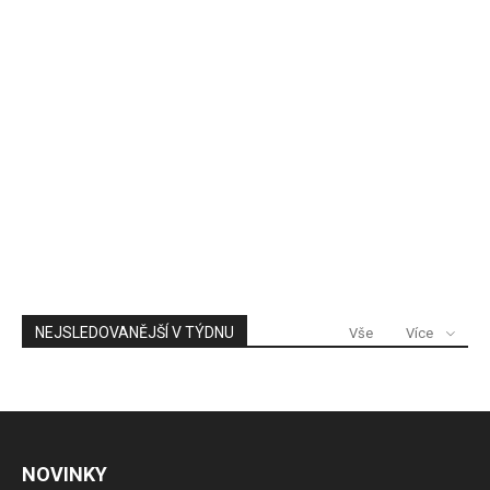
NEJSLEDOVANĚJŠÍ V TÝDNU
Vše
Více
NOVINKY