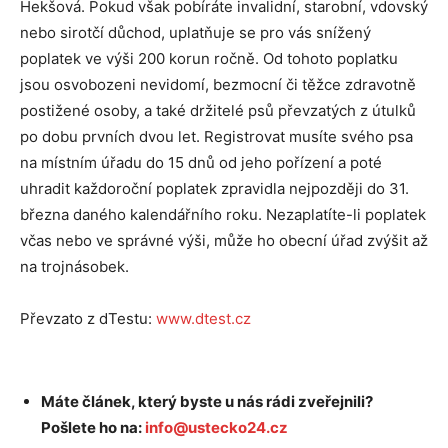
Hekšová. Pokud však pobíráte invalidní, starobní, vdovský
nebo sirotčí důchod, uplatňuje se pro vás snížený
poplatek ve výši 200 korun ročně. Od tohoto poplatku
jsou osvobozeni nevidomí, bezmocní či těžce zdravotně
postižené osoby, a také držitelé psů převzatých z útulků
po dobu prvních dvou let. Registrovat musíte svého psa
na místním úřadu do 15 dnů od jeho pořízení a poté
uhradit každoroční poplatek zpravidla nejpozději do 31.
března daného kalendářního roku. Nezaplatíte-li poplatek
včas nebo ve správné výši, může ho obecní úřad zvýšit až
na trojnásobek.
Převzato z dTestu:
www.dtest.cz
Máte článek, který byste u nás rádi zveřejnili?
Pošlete ho na:
info@ustecko24.cz