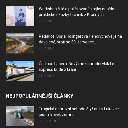
Workshop šité a paličkované krajky nabídne
praktické ukázky technik z Krušných...
23. 7. 2026
Redakce: Soňa Holingerová Hendrychová je na
dovolené, vrátí se 30. července...
23. 7. 2026
Ústí nad Labem: Nový mezinárodní vlak Leo
Express bude z kraje...
23. 7. 2026
NEJPOPULÁRNĚJŠÍ ČLÁNKY
Tragická dopravní nehoda čtyř aut u Lukavce,
jeden člověk zemřel
18. 11. 2020