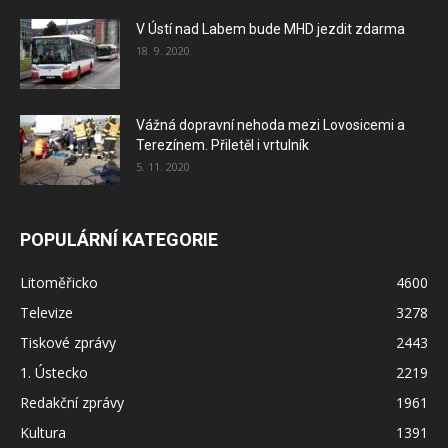
V Ústí nad Labem bude MHD jezdit zdarma
18. 9. 2020
Vážná dopravní nehoda mezi Lovosicemi a
Terezínem. Přiletěl i vrtulník
5. 11. 2020
POPULÁRNÍ KATEGORIE
Litoměřicko
4600
Televize
3278
Tiskové zprávy
2443
1. Ústecko
2219
Redakční zprávy
1961
Kultura
1391