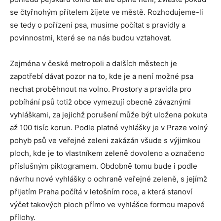
se čtyřnohým přítelem žijete ve městě. Rozhodujeme-li
se tedy o pořízení psa, musíme počítat s pravidly a
povinnostmi, které se na nás budou vztahovat.
Zejména v české metropoli a dalších městech je
zapotřebí dávat pozor na to, kde je a není možné psa
nechat proběhnout na volno. Prostory a pravidla pro
pobíhání psů totiž obce vymezují obecně závaznými
vyhláškami, za jejichž porušení může být uložena pokuta
až 100 tisíc korun. Podle platné vyhlášky je v Praze volný
pohyb psů ve veřejné zeleni zakázán všude s výjimkou
ploch, kde je to vlastníkem zeleně dovoleno a označeno
příslušným piktogramem. Obdobně tomu bude i podle
návrhu nové vyhlášky o ochraně veřejné zeleně, s jejímž
přijetím Praha počítá v letošním roce, a která stanoví
výčet takových ploch přímo ve vyhlášce formou mapové
přílohy.