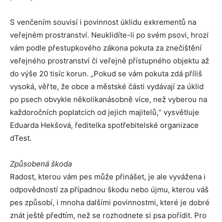
S venčením souvisí i povinnost úklidu exkrementů na
veřejném prostranství. Neuklidíte-li po svém psovi, hrozí
vám podle přestupkového zákona pokuta za znečištění
veřejného prostranství či veřejně přístupného objektu až
do výše 20 tisíc korun. „Pokud se vám pokuta zdá příliš
vysoká, věřte, že obce a městské části vydávají za úklid
po psech obvykle několikanásobně více, než vyberou na
každoročních poplatcích od jejich majitelů,“ vysvětluje
Eduarda Hekšová, ředitelka spotřebitelské organizace
dTest.
Způsobená škoda
Radost, kterou vám pes může přinášet, je ale vyvážena i
odpovědností za případnou škodu nebo újmu, kterou váš
pes způsobí, i mnoha dalšími povinnostmi, které je dobré
znát ještě předtím, než se rozhodnete si psa pořídit. Pro