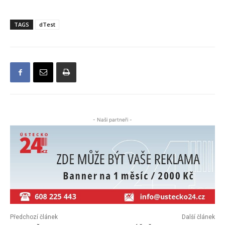
TAGS
dTest
- Naši partneři -
Předchozí článek
Další článek