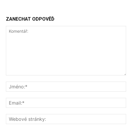
ZANECHAT ODPOVĚĎ
Komentář:
Jm
Ema
We
str