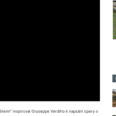
iemi“ inspiroval Giuseppe Verdiho k napsání opery o