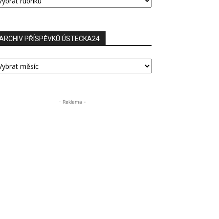
ŘÍSPĚVKŮ
ARCHIV PŘÍSPĚVKŮ ÚSTECKA24
RCHIV
ŘÍSPĚVKŮ
STECKA24
- Reklama -