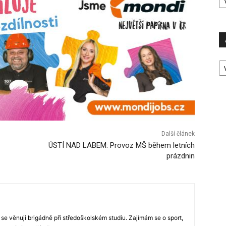
P
A
P
Ú
Další článek
ÚSTÍ NAD LABEM: Provoz MŠ během letních
prázdnin
 se věnuji brigádně při středoškolském studiu. Zajímám se o sport,