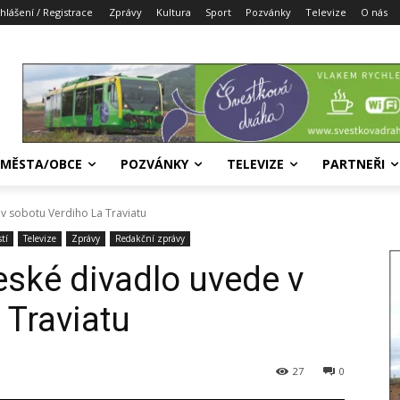
ihlášení / Registrace
Zprávy
Kultura
Sport
Pozvánky
Televize
O nás
MĚSTA/OBCE
POZVÁNKY
TELEVIZE
PARTNEŘI
 v sobotu Verdiho La Traviatu
tí
Televize
Zprávy
Redakční zprávy
eské divadlo uvede v
 Traviatu
27
0