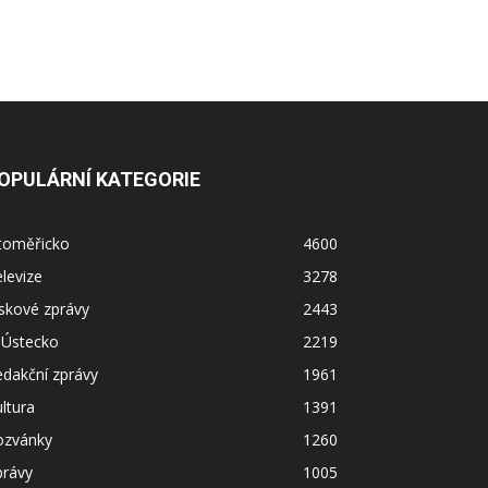
OPULÁRNÍ KATEGORIE
itoměřicko
4600
levize
3278
skové zprávy
2443
 Ústecko
2219
dakční zprávy
1961
ltura
1391
ozvánky
1260
právy
1005