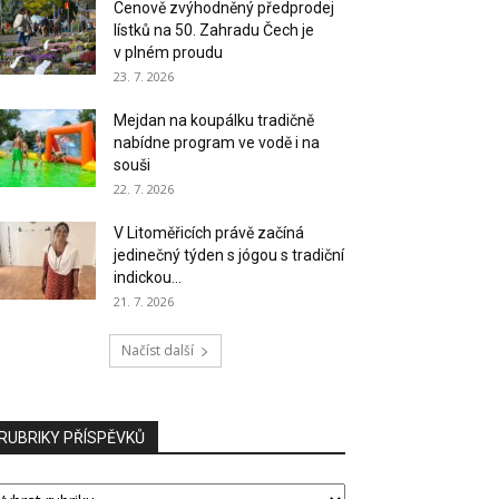
Cenově zvýhodněný předprodej
lístků na 50. Zahradu Čech je
v plném proudu
23. 7. 2026
Mejdan na koupálku tradičně
nabídne program ve vodě i na
souši
22. 7. 2026
V Litoměřicích právě začíná
jedinečný týden s jógou s tradiční
indickou...
21. 7. 2026
Načíst další
RUBRIKY PŘÍSPĚVKŮ
UBRIKY