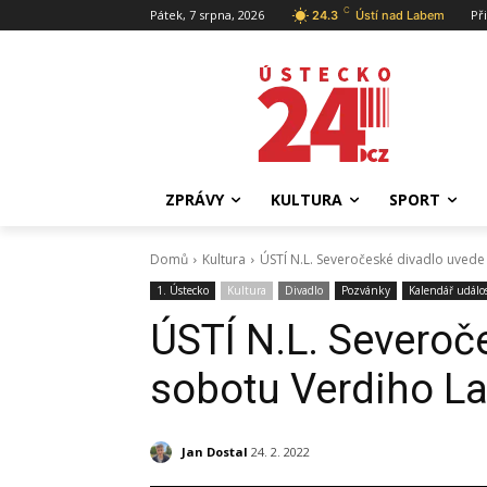
C
Pátek, 7 srpna, 2026
Př
24.3
Ústí nad Labem
ZPRÁVY
KULTURA
SPORT
Domů
Kultura
ÚSTÍ N.L. Severočeské divadlo uvede
1. Ústecko
Kultura
Divadlo
Pozvánky
Kalendář událos
ÚSTÍ N.L. Severoč
sobotu Verdiho La
Jan Dostal
24. 2. 2022