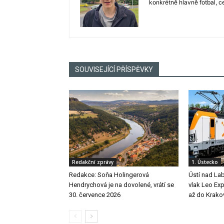
konkrétně hlavně fotbal, c
SOUVISEJÍCÍ PŘÍSPĚVKY
Redakční zprávy
1. Ústecko
Redakce: Soňa Holingerová
Ústí nad La
Hendrychová je na dovolené, vrátí se
vlak Leo Exp
30. července 2026
až do Krako