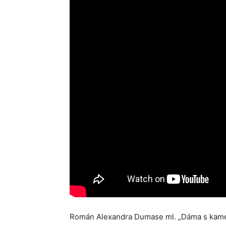
Román Alexandra Dumase ml. „Dáma s kamél