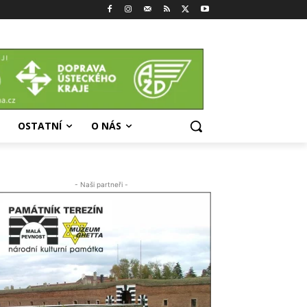
OSTATNÍ
O NÁS
- Naši partneři -