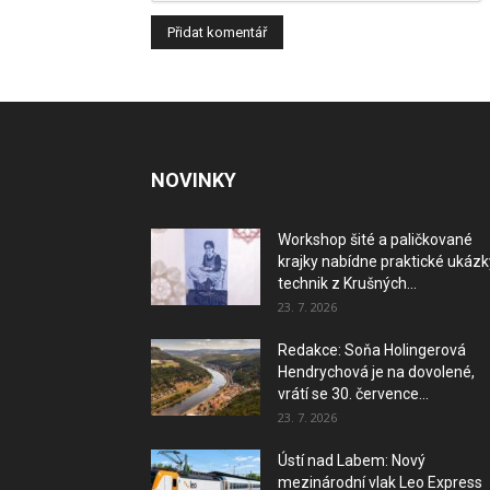
NOVINKY
Workshop šité a paličkované
krajky nabídne praktické ukázk
technik z Krušných...
23. 7. 2026
Redakce: Soňa Holingerová
Hendrychová je na dovolené,
vrátí se 30. července...
23. 7. 2026
Ústí nad Labem: Nový
mezinárodní vlak Leo Express