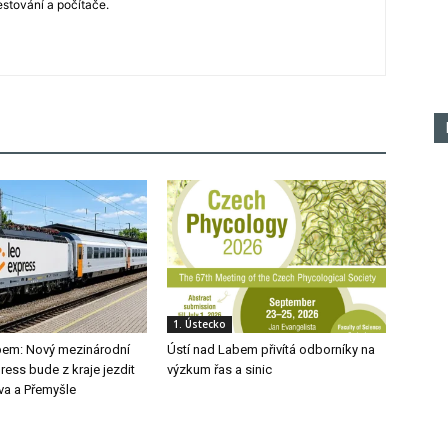
estování a počítače.
1. Ústecko
bem: Nový mezinárodní
Ústí nad Labem přivítá odborníky na
ress bude z kraje jezdit
výzkum řas a sinic
va a Přemyšle