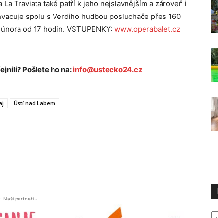
 La Traviata také patří k jeho nejslavnějším a zároveň i
uchvacuje spolu s Verdiho hudbou posluchače přes 160
6. února od 17 hodin. VSTUPENKY:
www.operabalet.cz
ejnili? Pošlete ho na:
info@ustecko24.cz
aj
Ústí nad Labem
- Naši partneři -
R