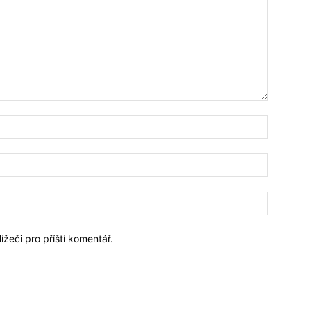
Jméno:*
Email:*
Webové
stránky:
ížeči pro příští komentář.