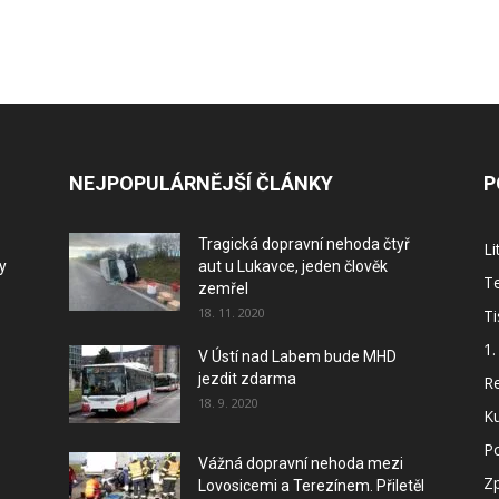
NEJPOPULÁRNĚJŠÍ ČLÁNKY
P
Tragická dopravní nehoda čtyř
L
y
aut u Lukavce, jeden člověk
Te
zemřel
18. 11. 2020
Ti
1.
V Ústí nad Labem bude MHD
jezdit zdarma
Re
18. 9. 2020
Ku
P
Vážná dopravní nehoda mezi
Z
Lovosicemi a Terezínem. Přiletěl