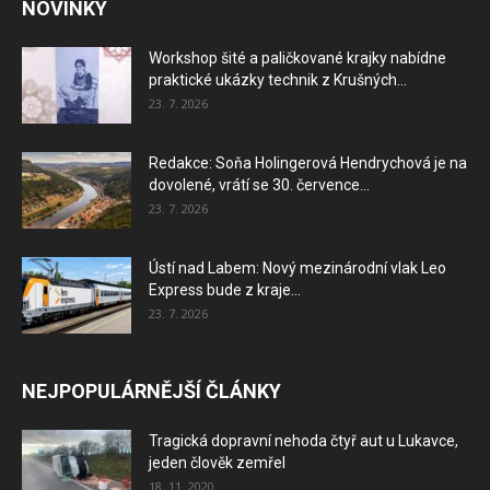
NOVINKY
Workshop šité a paličkované krajky nabídne
praktické ukázky technik z Krušných...
23. 7. 2026
Redakce: Soňa Holingerová Hendrychová je na
dovolené, vrátí se 30. července...
23. 7. 2026
Ústí nad Labem: Nový mezinárodní vlak Leo
Express bude z kraje...
23. 7. 2026
NEJPOPULÁRNĚJŠÍ ČLÁNKY
Tragická dopravní nehoda čtyř aut u Lukavce,
jeden člověk zemřel
18. 11. 2020