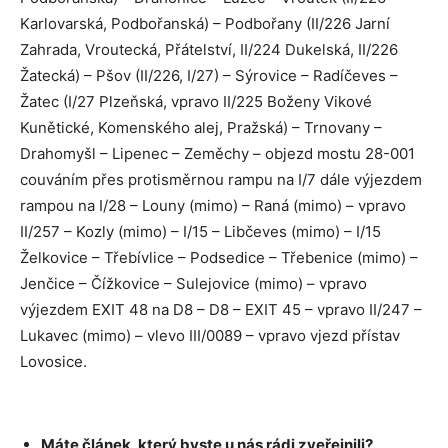
Karlovarská, Podbořanská) – Podbořany (II/226 Jarní
Zahrada, Vroutecká, Přátelství, II/224 Dukelská, II/226
Žatecká) – Pšov (II/226, I/27) – Sýrovice – Radíčeves –
Žatec (I/27 Plzeňská, vpravo II/225 Boženy Vikové
Kunětické, Komenského alej, Pražská) – Trnovany –
Drahomyšl – Lipenec – Zeměchy – objezd mostu 28-001
couváním přes protisměrnou rampu na I/7 dále výjezdem
rampou na I/28 – Louny (mimo) – Raná (mimo) – vpravo
II/257 – Kozly (mimo) – I/15 – Libčeves (mimo) – I/15
Želkovice – Třebívlice – Podsedice – Třebenice (mimo) –
Jenčice – Čížkovice – Sulejovice (mimo) – vpravo
výjezdem EXIT 48 na D8 – D8 – EXIT 45 – vpravo II/247 –
Lukavec (mimo) – vlevo III/0089 – vpravo vjezd přístav
Lovosice.
Máte článek, který byste u nás rádi zveřejnili?