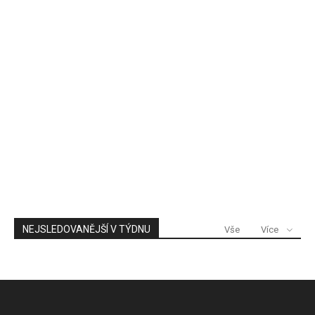
NEJSLEDOVANĚJŠÍ V TÝDNU
Vše
Více