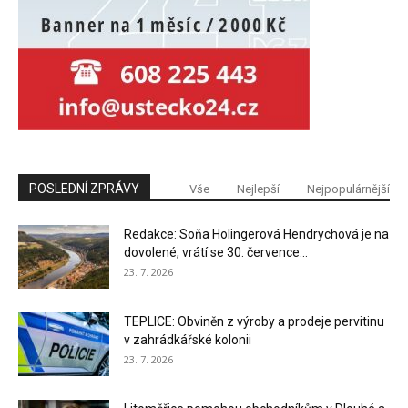
POSLEDNÍ ZPRÁVY
Vše
Nejlepší
Nejpopulárnější
Redakce: Soňa Holingerová Hendrychová je na
dovolené, vrátí se 30. července...
23. 7. 2026
TEPLICE: Obviněn z výroby a prodeje pervitinu
v zahrádkářské kolonii
23. 7. 2026