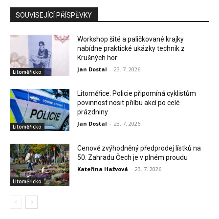
SOUVISEJÍCÍ PŘÍSPĚVKY
Workshop šité a paličkované krajky
nabídne praktické ukázky technik z
Krušných hor
Jan Dostal
-
23. 7. 2026
Litoměřicko
Litoměřice: Policie připomíná cyklistům
povinnost nosit přilbu akcí po celé
prázdniny
Jan Dostal
-
23. 7. 2026
Litoměřicko
Cenově zvýhodněný předprodej lístků na
50. Zahradu Čech je v plném proudu
Kateřina Hažvová
-
23. 7. 2026
Litoměřicko