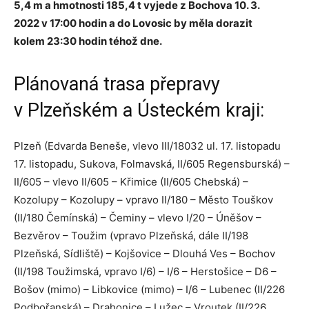
5,4 m a hmotnosti 185,4 t vyjede z Bochova 10. 3.
2022 v 17:00 hodin a do Lovosic by měla dorazit
kolem 23:30 hodin téhož dne.
Plánovaná trasa přepravy
v Plzeňském a Ústeckém kraji:
Plzeň (Edvarda Beneše, vlevo III/18032 ul. 17. listopadu
17. listopadu, Sukova, Folmavská, II/605 Regensburská) –
II/605 – vlevo II/605 – Křimice (II/605 Chebská) –
Kozolupy – Kozolupy – vpravo II/180 – Město Touškov
(II/180 Čemínská) – Čeminy – vlevo I/20 – Úněšov –
Bezvěrov – Toužim (vpravo Plzeňská, dále II/198
Plzeňská, Sídliště) – Kojšovice – Dlouhá Ves – Bochov
(II/198 Toužimská, vpravo I/6) – I/6 – Herstošice – D6 –
Bošov (mimo) – Libkovice (mimo) – I/6 – Lubenec (II/226
Podbořanská) – Drahonice – Lužec – Vroutek (II/226