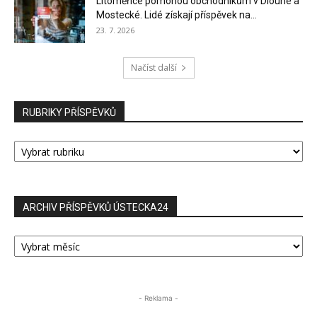
Litoměřice pomohou obchodníkům v Dlouhé a
Mostecké. Lidé získají příspěvek na...
23. 7. 2026
Načíst další
RUBRIKY PŘÍSPĚVKŮ
RUBRIKY
PŘÍSPĚVKŮ
ARCHIV PŘÍSPĚVKŮ ÚSTECKA24
ARCHIV
PŘÍSPĚVKŮ
ÚSTECKA24
- Reklama -