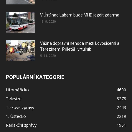
V Ústí nad Labem bude MHD jezdit zdarma
18. 9. 2020
Vážná dopravní nehoda mezi Lovosicemi a
Terezínem. Přiletěl i vrtulník
5. 11. 2020
POPULÁRNÍ KATEGORIE
Litoměřicko
4600
Televize
3278
Tiskové zprávy
2443
1. Ústecko
2219
Redakční zprávy
1961