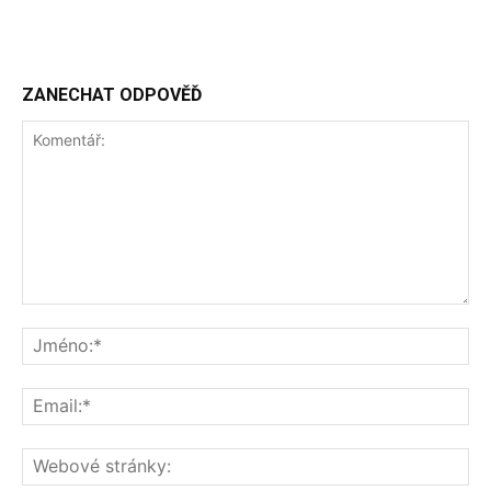
ZANECHAT ODPOVĚĎ
Komentář:
Jm
Ema
We
str