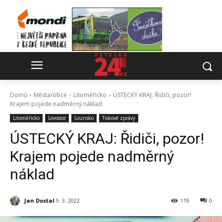
Domů
Města/obce
Litoměřicko
ÚSTECKÝ KRAJ: Řidiči, pozor!
Krajem pojede nadměrný náklad
Litoměřicko
Lovosice
Lounsko
Tiskové zprávy
ÚSTECKÝ KRAJ: Řidiči, pozor!
Krajem pojede nadměrný
náklad
Jan Dostal
9. 3. 2022
119
0