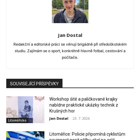
Jan Dostal
Redakční a editorské práci se věnuji brigádně při středoškolském
studiu. Zajímám se o sport, konkrétně hlavně fotbal, cestování a
počítače.
SOUVISEJÍCÍ PŘÍSPĚVKY
Workshop šité a paličkované krajky
nabídne praktické ukázky technik z
Krušných hor
Jan Dostal
-
23. 7. 2026
Litoměřicko
Litoměřice: Policie připomíná cyklistům
povinnost nosit přilbu akcí po celé