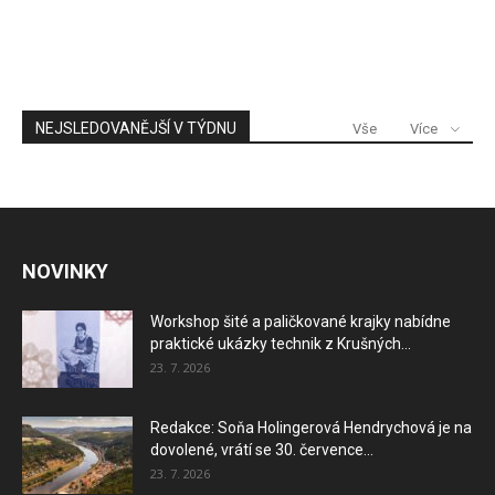
NEJSLEDOVANĚJŠÍ V TÝDNU
Vše
Více
NOVINKY
Workshop šité a paličkované krajky nabídne
praktické ukázky technik z Krušných...
23. 7. 2026
Redakce: Soňa Holingerová Hendrychová je na
dovolené, vrátí se 30. července...
23. 7. 2026