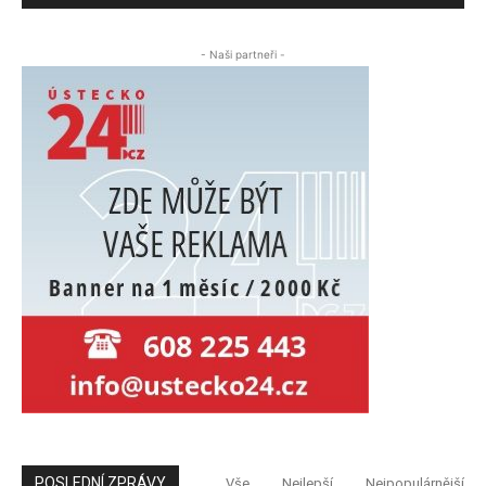
- Naši partneři -
POSLEDNÍ ZPRÁVY
Vše
Nejlepší
Nejpopulárnější