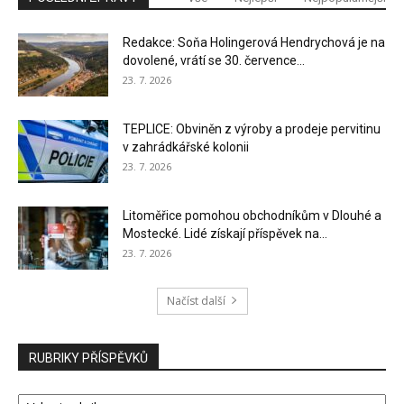
Redakce: Soňa Holingerová Hendrychová je na
dovolené, vrátí se 30. července...
23. 7. 2026
TEPLICE: Obviněn z výroby a prodeje pervitinu
v zahrádkářské kolonii
23. 7. 2026
Litoměřice pomohou obchodníkům v Dlouhé a
Mostecké. Lidé získají příspěvek na...
23. 7. 2026
Načíst další
RUBRIKY PŘÍSPĚVKŮ
RUBRIKY