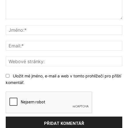
Komentář:
Jm
Ema
We
str
Uložit mé jméno, e-mail a web v tomto prohlížeči pro příští
komentář.