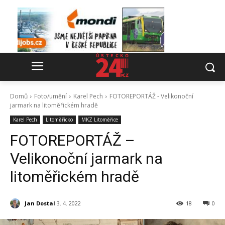
Domů
Foto/umění
Karel Pech
FOTOREPORTÁŽ - Velikonoční
jarmark na litoměřickém hradě
Karel Pech
Litoměřicko
MKZ Litoměřice
FOTOREPORTÁŽ –
Velikonoční jarmark na
litoměřickém hradě
Jan Dostal
3. 4. 2022
18
0