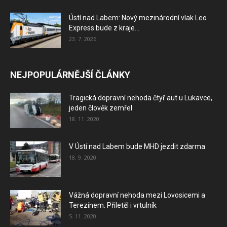
Ústí nad Labem: Nový mezinárodní vlak Leo
Express bude z kraje...
23. 7. 2026
NEJPOPULÁRNĚJŠÍ ČLÁNKY
Tragická dopravní nehoda čtyř aut u Lukavce,
jeden člověk zemřel
18. 11. 2020
V Ústí nad Labem bude MHD jezdit zdarma
18. 9. 2020
Vážná dopravní nehoda mezi Lovosicemi a
Terezínem. Přiletěl i vrtulník
5. 11. 2020