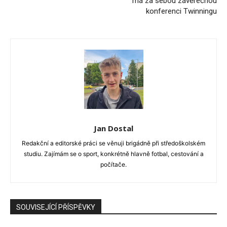
má za sebou závěrečnou
konferenci Twinningu
Jan Dostal
Redakční a editorské práci se věnuji brigádně při středoškolském
studiu. Zajímám se o sport, konkrétně hlavně fotbal, cestování a
počítače.
SOUVISEJÍCÍ PŘÍSPĚVKY