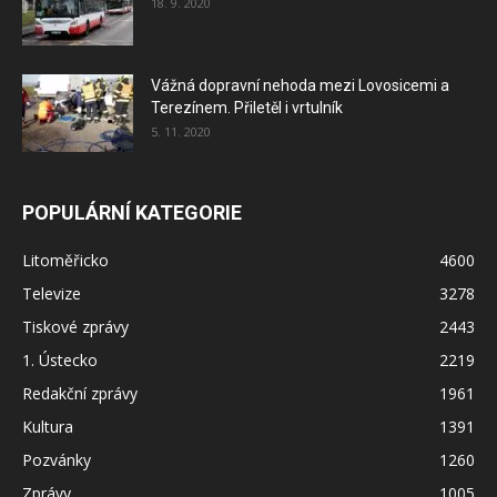
18. 9. 2020
Vážná dopravní nehoda mezi Lovosicemi a
Terezínem. Přiletěl i vrtulník
5. 11. 2020
POPULÁRNÍ KATEGORIE
Litoměřicko
4600
Televize
3278
Tiskové zprávy
2443
1. Ústecko
2219
Redakční zprávy
1961
Kultura
1391
Pozvánky
1260
Zprávy
1005