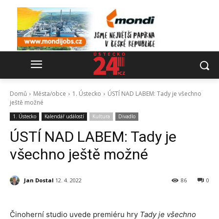
Domů
Města/obce
1. Ústecko
ÚSTÍ NAD LABEM: Tady je všechno
ještě možné
1. Ústecko
Kalendář událostí
Kultura
Divadlo
ÚSTÍ NAD LABEM: Tady je
všechno ještě možné
Jan Dostal
12. 4. 2022
86
0
Činoherní studio uvede premiéru hry
Tady je všechno