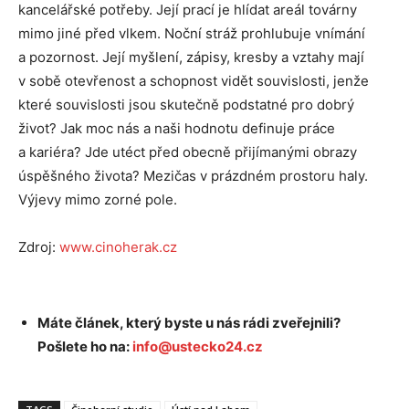
kancelářské potřeby. Její prací je hlídat areál továrny
mimo jiné před vlkem. Noční stráž prohlubuje vnímání
a pozornost. Její myšlení, zápisy, kresby a vztahy mají
v sobě ote­vřenost a schopnost vidět souvislosti, jenže
které souvislosti jsou skutečně podstatné pro dobrý
život? Jak moc nás a naši hodnotu definuje práce
a kariéra? Jde utéct před obecně přijímanými obrazy
úspěšného života? Mezičas v prázdném prostoru haly.
Výjevy mimo zorné pole.
Zdroj:
www.cinoherak.cz
Máte článek, který byste u nás rádi zveřejnili?
Pošlete ho na:
info@ustecko24.cz