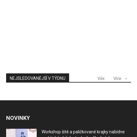
NEJSLEDOVANĚJŠÍ V TÝDNU
Vše
Více
NOVINKY
Workshop šité a paličkované krajky nabídne