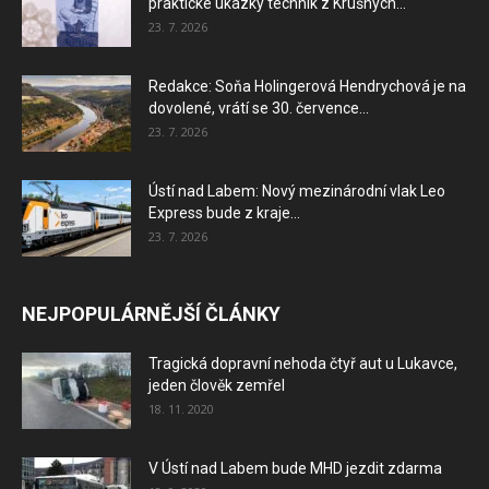
praktické ukázky technik z Krušných...
23. 7. 2026
Redakce: Soňa Holingerová Hendrychová je na
dovolené, vrátí se 30. července...
23. 7. 2026
Ústí nad Labem: Nový mezinárodní vlak Leo
Express bude z kraje...
23. 7. 2026
NEJPOPULÁRNĚJŠÍ ČLÁNKY
Tragická dopravní nehoda čtyř aut u Lukavce,
jeden člověk zemřel
18. 11. 2020
V Ústí nad Labem bude MHD jezdit zdarma