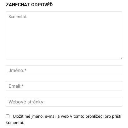
ZANECHAT ODPOVĚĎ
Komentář:
Jm
Ema
We
str
Uložit mé jméno, e-mail a web v tomto prohlížeči pro příští
komentář.