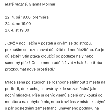
ještě možné
, Gianna Molinari:
22. 4. pá 19.00, premiéra
24. 4. ne 19.00
27. 4. st 19.00
„Když v noci ležím v posteli a dívám se do stropu,
pokouším se rozeznávat důležité od nedůležitého. Co je
důležité? Stín ptáka kroužící po podlaze haly nebo
samotný pták? Co se mnou udělá život v hale? Je třeba
prozkoumat nové prostředí.“
Mladá žena po stu­diích se rozhodne stáhnout z města na
periferii, do krachující továrny, kde se zaměstná jako
noční hlídačka. Píše si deník vjemů a celé dny kouká do
monitoru na nehybné nic, nebo tráví čas v místní kantýně
s pár posledními zaměstnanci unaveného podniku na