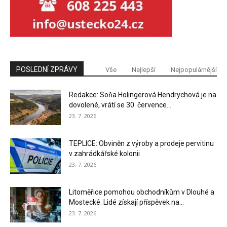
POSLEDNÍ ZPRÁVY
Vše
Nejlepší
Nejpopulárnější
Redakce: Soňa Holingerová Hendrychová je na
dovolené, vrátí se 30. července...
23. 7. 2026
TEPLICE: Obviněn z výroby a prodeje pervitinu
v zahrádkářské kolonii
23. 7. 2026
Litoměřice pomohou obchodníkům v Dlouhé a
Mostecké. Lidé získají příspěvek na...
23. 7. 2026