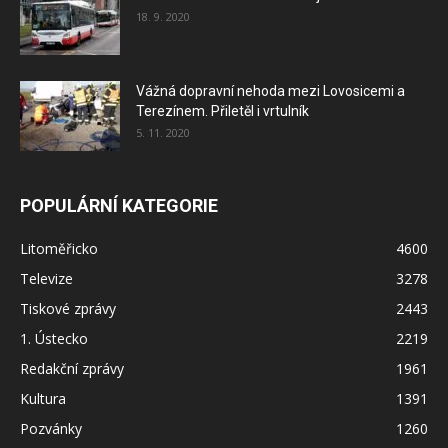
18. 9. 2020
Vážná dopravní nehoda mezi Lovosicemi a
Terezínem. Přiletěl i vrtulník
5. 11. 2020
POPULÁRNÍ KATEGORIE
Litoměřicko
4600
Televize
3278
Tiskové zprávy
2443
1. Ústecko
2219
Redakční zprávy
1961
Kultura
1391
Pozvánky
1260