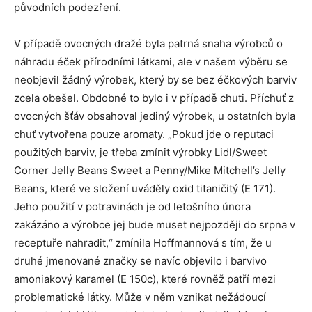
původních podezření.
V případě ovocných dražé byla patrná snaha výrobců o
náhradu éček přírodními látkami, ale v našem výběru se
neobjevil žádný výrobek, který by se bez éčkových barviv
zcela obešel. Obdobné to bylo i v případě chuti. Příchuť z
ovocných šťáv obsahoval jediný výrobek, u ostatních byla
chuť vytvořena pouze aromaty. „Pokud jde o reputaci
použitých barviv, je třeba zmínit výrobky Lidl/Sweet
Corner Jelly Beans Sweet a Penny/Mike Mitchell’s Jelly
Beans, které ve složení uváděly oxid titaničitý (E 171).
Jeho použití v potravinách je od letošního února
zakázáno a výrobce jej bude muset nejpozději do srpna v
receptuře nahradit,“ zmínila Hoffmannová s tím, že u
druhé jmenované značky se navíc objevilo i barvivo
amoniakový karamel (E 150c), které rovněž patří mezi
problematické látky. Může v něm vznikat nežádoucí