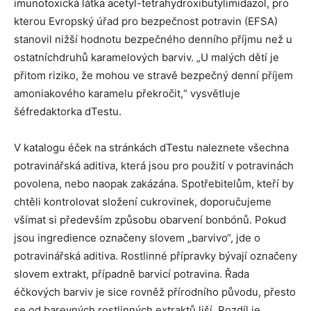
imunotoxická látka acetyl-tetrahydroxibutyl­imidazol, pro
kterou Evropský úřad pro bezpečnost potravin (EFSA)
stanovil nižší hodnotu bezpečného denního příjmu než u
ostatníchdruhů karamelových barviv. „U malých dětí je
přitom riziko, že mohou ve stravě bezpečný denní příjem
amoniakového karamelu překročit,“ vysvětluje
šéfredaktorka dTestu.
V katalogu éček na stránkách dTestu naleznete všechna
potravinářská aditiva, která jsou pro použití v potravinách
povolena, nebo naopak zakázána. Spotřebitelům, kteří by
chtěli kontrolovat složení cukrovinek, doporučujeme
všímat si především způsobu obarvení bonbónů. Pokud
jsou ingredience označeny slovem „barvivo“, jde o
potravinářská aditiva. Rostlinné přípravky bývají označeny
slovem extrakt, případně barvicí potravina. Řada
éčkových barviv je sice rovněž přírodního původu, přesto
se od barevných rostlinných extraktů liší. Rozdíl je