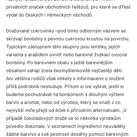
privátních značek obchodních řetězců, pro které se dTest
vydal do českých i německých obchodů.
Dražované cukrovinky –⁠pod tímto odborným názvem se
skrývají bonbóny s pevnou cukrovou krustou na povrchu.
Typickým zástupcem této skupiny jsou lentilky, jejich
varianta s arašídem uvnitř nebo barevné žvýkací ovocné
bonbóny. Po barevném obalu s ještě barevnějším
obsahem sahají zcela bezmyšlenkovitě nejčastěji děti.
Ani většina rodičů však etikety s informacemi o složení
příliš podrobně nestuduje. Přitom si lze vybrat, jestli si
budeme pochutnávat na bonbónech s dlouhým výčtem
barviv a aromat, nebo od výrobce, který se snaží v co
nejvyšší míře přejít od éček k přírodním alternativám. „V
případě čokoládových dražé se to několika výrobkům
povedlo dokonale. V seznamech ingrediencí neuváděly
žádné barvivo a své pestrosti dosáhly pomocí barevných