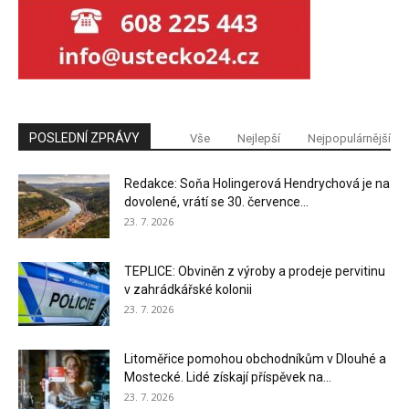
POSLEDNÍ ZPRÁVY
Vše
Nejlepší
Nejpopulárnější
Redakce: Soňa Holingerová Hendrychová je na
dovolené, vrátí se 30. července...
23. 7. 2026
TEPLICE: Obviněn z výroby a prodeje pervitinu
v zahrádkářské kolonii
23. 7. 2026
Litoměřice pomohou obchodníkům v Dlouhé a
Mostecké. Lidé získají příspěvek na...
23. 7. 2026