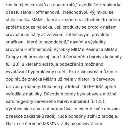
rostlinných extraktů a koncentrátů,“ uvedla šéfredaktorka
dTestu Hana Hoffmannová. „Nelichotivou výjimkou se
stala značka M&M’s, která v rozporu s aktuálním trendem
spoléhá pouze na éčka. Její produkty se proto v našem
srovnání umístily až za všemi řetězcovými privátními
značkami, které je napodobují,“ nastínila výsledky
srovnání Hoffmannová. Výrobky M&M’s Peanut a M&M’s
Crispy deklarovaly mj. použití červeného barviva košenily
(E 120), u kterého existuje podezření z možného
vyvolávání hyperaktivity u dětí. Pro zajímavost můžeme
doplnit, že značka M&M’s už měla v historii s červenou
barvou problémy. Dokonce ji v letech 1976–1987 úplně
vyřadila z nabídky. Důvodem tehdy byly obavy z možné
karcinogenity červeného barviva amarant (E 123).
Výrobce sice amarant nepoužíval, nicméně kvůli obavám
z reakce zákazníků raději rudé bonbóny stáhl z prodeje.
Na trh se červené M&M’s vrátily až po vyvrácení