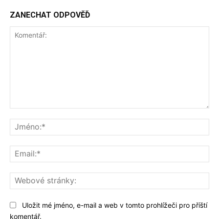
ZANECHAT ODPOVĚĎ
Komentář:
Jm
Ema
We
str
Uložit mé jméno, e-mail a web v tomto prohlížeči pro příští
komentář.