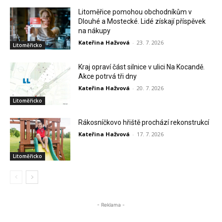
Litoměřice pomohou obchodníkům v
Dlouhé a Mostecké. Lidé získají příspěvek
na nákupy
Kateřina Hažvová
-
23. 7. 2026
Litoměřicko
Kraj opraví část silnice v ulici Na Kocandě.
Akce potrvá tři dny
Kateřina Hažvová
-
20. 7. 2026
Litoměřicko
Rákosníčkovo hřiště prochází rekonstrukcí
Kateřina Hažvová
-
17. 7. 2026
Litoměřicko
- Reklama -