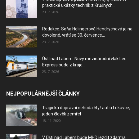
praktické ukázky technik z Krušných...
23. 7. 2026
Redakce: Soňa Holingerová Hendrychová je na
dovolené, vrátí se 30. července...
23. 7. 2026
Ústí nad Labem: Nový mezinárodní vlak Leo
Express bude z kraje...
23. 7. 2026
NEJPOPULÁRNĚJŠÍ ČLÁNKY
Tragická dopravní nehoda čtyř aut u Lukavce,
jeden člověk zemřel
18. 11. 2020
V Ústí nad Labem bude MHD jezdit zdarma