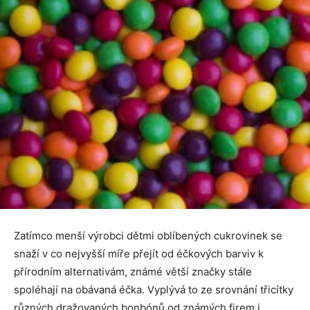
Zatímco menší výrobci dětmi oblíbených cukrovinek se
snaží v co nejvyšší míře přejít od éčkových barviv k
přírodním alternativám, známé větší značky stále
spoléhají na obávaná éčka. Vyplývá to ze srovnání třicítky
různých dražovaných bonbónů od známých firem i