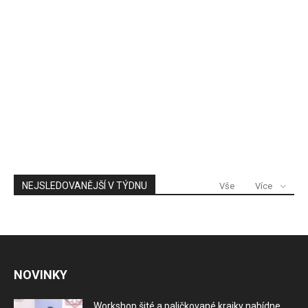
NEJSLEDOVANĚJŠÍ V TÝDNU
Vše
Více
NOVINKY
Workshop šité a paličkované krajky nabídne