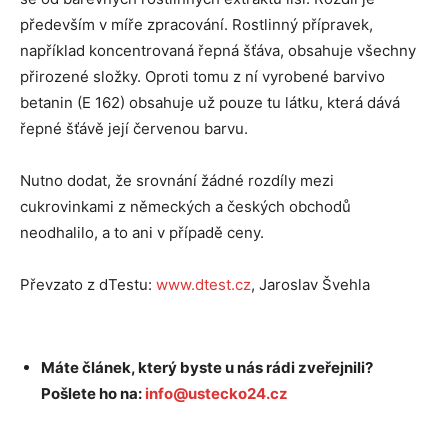
především v míře zpracování. Rostlinný přípravek,
například koncentrovaná řepná šťáva, obsahuje všechny
přirozené složky. Oproti tomu z ní vyrobené barvivo
betanin (E 162) obsahuje už pouze tu látku, která dává
řepné šťávě její červenou barvu.
Nutno dodat, že srovnání žádné rozdíly mezi
cukrovinkami z německých a českých obchodů
neodhalilo, a to ani v případě ceny.
Převzato z dTestu:
www.dtest.cz
, Jaroslav Švehla
Máte článek, který byste u nás rádi zveřejnili?
Pošlete ho na:
info@ustecko24.cz