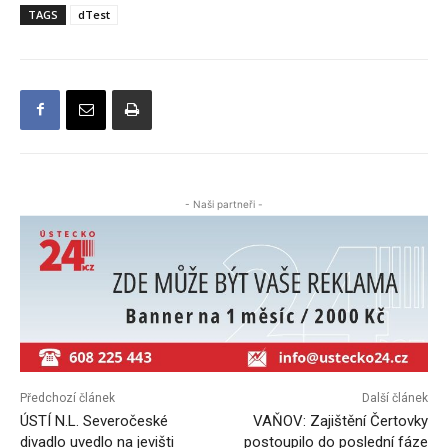
TAGS
dTest
- Naši partneři -
Předchozí článek
Další článek
ÚSTÍ N.L. Severočeské
VAŇOV: Zajištění Čertovky
divadlo uvedlo na jevišti
postoupilo do poslední fáze