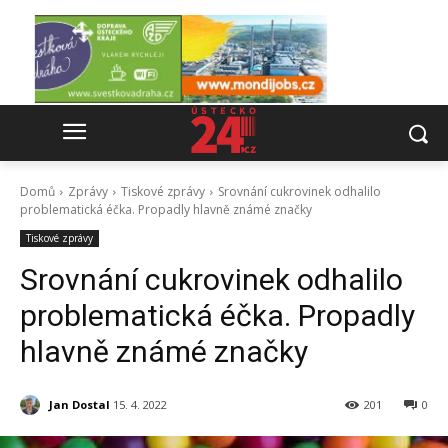
Domů
Zprávy
Tiskové zprávy
Srovnání cukrovinek odhalilo
problematická éčka. Propadly hlavně známé značky
Tiskové zprávy
Srovnání cukrovinek odhalilo
problematická éčka. Propadly
hlavně známé značky
Jan Dostal
15. 4. 2022
201
0