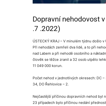
Dopravní nehodovost v 
.7 .2022)
ÚSTECKÝ KRAJ – V minulém týdnu došlo v Ú
Při nehodách zemřeli dva lidé, a to při neh
nad Labem a při nehodě osobního a náklad
člověk se těžce zranil a 32 osob utpělo le
11 049 000 korun.
Počet nehod v jednotlivých okresech: DC – 3
34, DO Řehlovice – 2.
Nejčastější příčinou dopravních nehod byl n
23 případech bylo příčinou nedání přednost