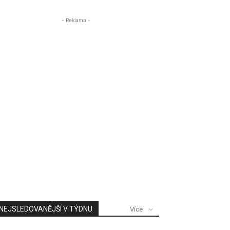
- Reklama -
NEJSLEDOVANĚJŠÍ V TÝDNU
Více