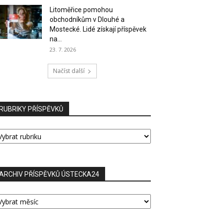
Litoměřice pomohou
obchodníkům v Dlouhé a
Mostecké. Lidé získají příspěvek
na...
23. 7. 2026
Načíst další
RUBRIKY PŘÍSPĚVKŮ
UBRIKY
ŘÍSPĚVKŮ
ARCHIV PŘÍSPĚVKŮ ÚSTECKA24
RCHIV
ŘÍSPĚVKŮ
STECKA24