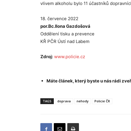
vlivem alkoholu bylo 11 účastníků dopravní
18. července 2022
por.Bc.Ilona Gazdošová
Oddělení tisku a prevence
KŘ PČR Ústí nad Labem
Zdroj:
www.policie.cz
Máte článek, který byste u nás rádi zveř
TAGS
doprava
nehody
Policie ČR