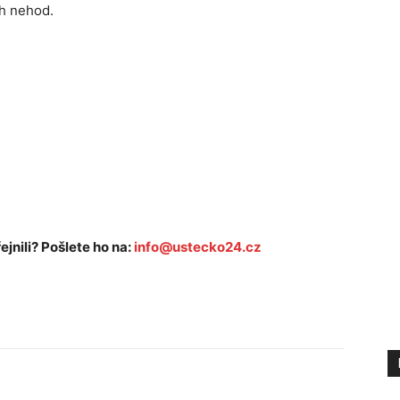
ch nehod.
ejnili? Pošlete ho na:
info@ustecko24.cz