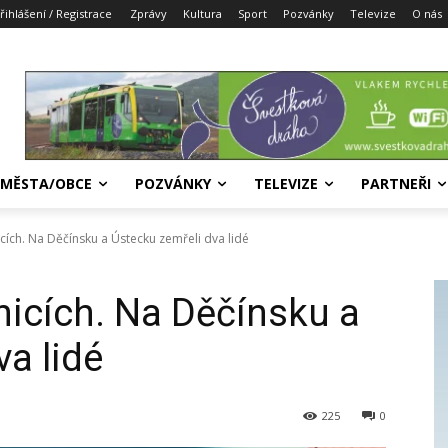
řihlášení / Registrace
Zprávy
Kultura
Sport
Pozvánky
Televize
O nás
MĚSTA/OBCE
POZVÁNKY
TELEVIZE
PARTNEŘI
icích. Na Děčínsku a Ústecku zemřeli dva lidé
nicích. Na Děčínsku a
a lidé
225
0