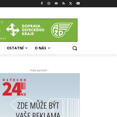
OSTATNÍ
O NÁS
- Naši partneři -