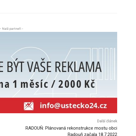
- Naši partneři -
Další článek
RADOUŇ: Plánovaná rekonstrukce mostu obci
Radouň začala 18.7.2022