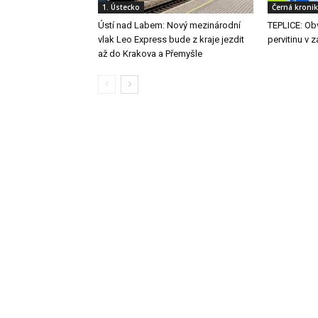
1. Ústecko
Černá kroni
Ústí nad Labem: Nový mezinárodní
TEPLICE: Obv
vlak Leo Express bude z kraje jezdit
pervitinu v 
až do Krakova a Přemyšle