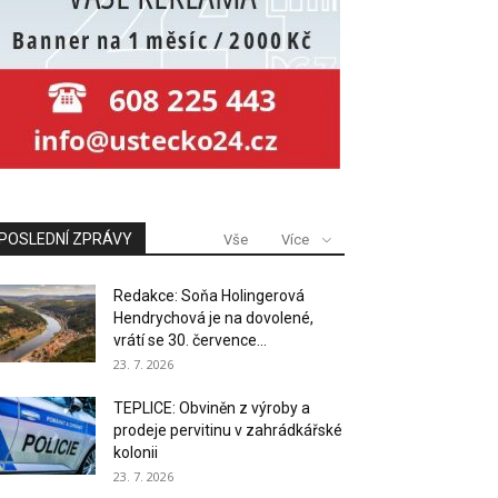
POSLEDNÍ ZPRÁVY
Vše
Více
Redakce: Soňa Holingerová
Hendrychová je na dovolené,
vrátí se 30. července...
23. 7. 2026
TEPLICE: Obviněn z výroby a
prodeje pervitinu v zahrádkářské
kolonii
23. 7. 2026