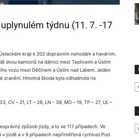
uplynulém týdnu (11. 7. -17
steckém kraji k 202 dopravním nehodám a haváriím.
odě dvou kamionů na dálnici mezi Teplicemi a Ústím
ního vozu mezi Děčínem a Ústím nad Labem. Jeden
hké zranění. Hmotná škoda byla odhadnuta na
R
P
3, CV – 21, LT – 28, LN – 38, MO – 19, TP – 27, UL –
A
esprávný způsob jízdy, a to ve 117 případech. Ve
P
i v jízdě a v 9 případech nepřiměřená rychlost.Pod
Ú