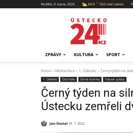
C
Neděle, 9 srpna, 2026
P
24.3
Ústí nad Labem
ZPRÁVY
KULTURA
SPORT
Domů
Města/obce
1. Ústecko
Černý týden na siln
1. Ústecko
Děčínsko
Černá kronika
Tiskové zprávy
Černý týden na sil
Ústecku zemřeli dv
Jan Dostal
18. 7. 2022