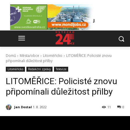
Domů
Města/obce
Litoměřicko
LITOMĚŘICE: Policisté znovu
připomínali důležitost přilby
Litoměřicko
Redakční zprávy
Televize
LITOMĚŘICE: Policisté znovu
připomínali důležitost přilby
Jan Dostal
1. 8. 2022
11
0