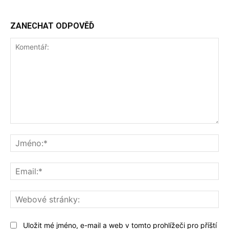
ZANECHAT ODPOVĚĎ
Komentář:
Jm
Ema
We
str
Uložit mé jméno, e-mail a web v tomto prohlížeči pro příští