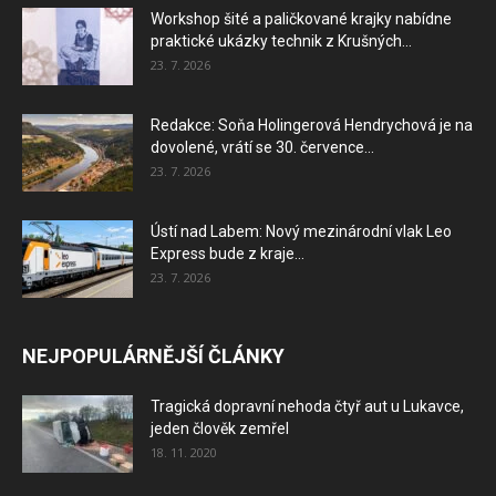
Workshop šité a paličkované krajky nabídne
praktické ukázky technik z Krušných...
23. 7. 2026
Redakce: Soňa Holingerová Hendrychová je na
dovolené, vrátí se 30. července...
23. 7. 2026
Ústí nad Labem: Nový mezinárodní vlak Leo
Express bude z kraje...
23. 7. 2026
NEJPOPULÁRNĚJŠÍ ČLÁNKY
Tragická dopravní nehoda čtyř aut u Lukavce,
jeden člověk zemřel
18. 11. 2020