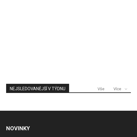
NEJSLEDOVANĚJŠÍ V TÝDNU
Vše
Více
NOVINKY