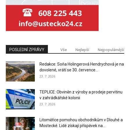
POSLEDNÍ ZPRÁVY
Vše
Nejlepší
Nejpopulárnější
Redakce: Soňa Holingerová Hendrychová je na
dovolené, vrátí se 30. července...
23. 7. 2026
TEPLICE: Obviněn z výroby a prodeje pervitinu
v zahrádkářské kolonii
23. 7. 2026
Litoměřice pomohou obchodníkům v Dlouhé a
Mostecké. Lidé získají příspěvek na...