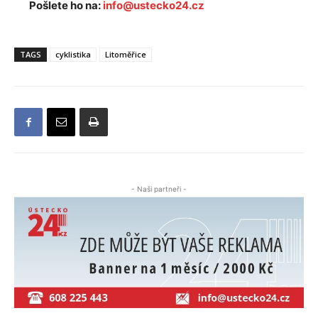
Pošlete ho na:
info@ustecko24.cz
TAGS
cyklistika
Litoměřice
- Naši partneři -