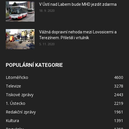
V Ústí nad Labem bude MHD jezdit zdarma
18. 9. 2020
Vážná dopravní nehoda mezi Lovosicemi a
Terezínem. Přiletěl i vrtulník
5. 11. 2020
POPULÁRNÍ KATEGORIE
Litoměřicko
4600
Televize
3278
Tiskové zprávy
2443
1. Ústecko
2219
Redakční zprávy
1961
Kultura
1391