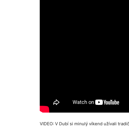
VIDEO: V Dubí si minulý víkend užívali tradi