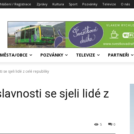
ihlášení / Registrace
Zprávy
Kultura
Sport
Pozvánky
Televize
O nás
MĚSTA/OBCE
POZVÁNKY
TELEVIZE
PARTNEŘI
 se sjeli lidé z celé republiky
avnosti se sjeli lidé z
5
0