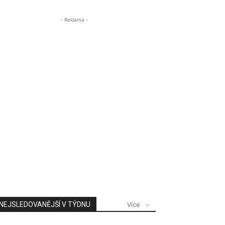
- Reklama -
NEJSLEDOVANĚJŠÍ V TÝDNU
Více