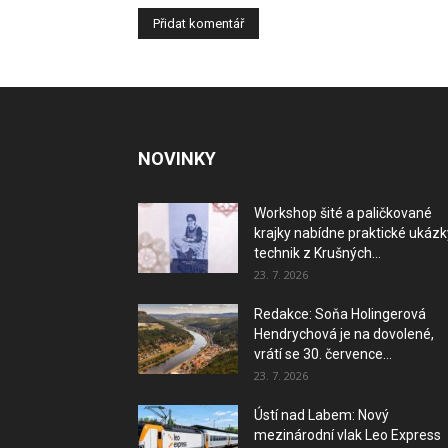
NOVINKY
Workshop šité a paličkované
krajky nabídne praktické ukázk
technik z Krušných...
23. 7. 2026
Redakce: Soňa Holingerová
Hendrychová je na dovolené,
vrátí se 30. července...
23. 7. 2026
Ústí nad Labem: Nový
mezinárodní vlak Leo Express