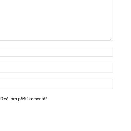
Jméno:*
Email:*
Webové
stránky:
ížeči pro příští komentář.