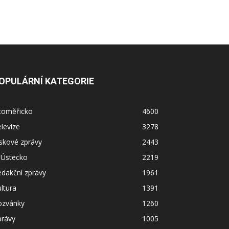
OPULÁRNÍ KATEGORIE
itoměřicko
4600
levize
3278
skové zprávy
2443
 Ústecko
2219
dakční zprávy
1961
ltura
1391
ozvánky
1260
právy
1005