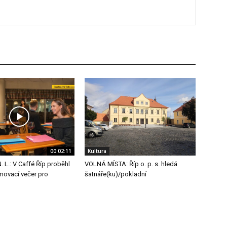
00:02:11
Kultura
 L.: V Caffé Říp proběhl
VOLNÁ MÍSTA: Říp o. p. s. hledá
movací večer pro
šatnáře(ku)/pokladní