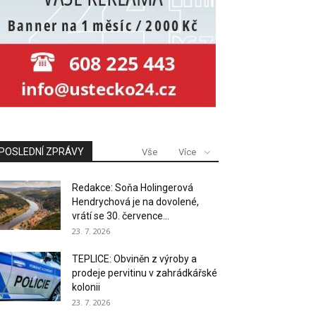
POSLEDNÍ ZPRÁVY
Vše
Více
Redakce: Soňa Holingerová
Hendrychová je na dovolené,
vrátí se 30. července...
23. 7. 2026
TEPLICE: Obviněn z výroby a
prodeje pervitinu v zahrádkářské
kolonii
23. 7. 2026