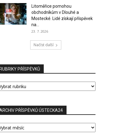
Litoměřice pomohou
obchodníkům v Dlouhé a
Mostecké. Lidé získají příspěvek
na...
23. 7. 2026
Načíst další
RUBRIKY PŘÍSPĚVKŮ
UBRIKY
ŘÍSPĚVKŮ
ARCHIV PŘÍSPĚVKŮ ÚSTECKA24
RCHIV
ŘÍSPĚVKŮ
STECKA24