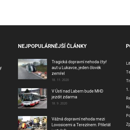
NEJPOPULÁRNĚJŠÍ ČLÁNKY
P
Tragická dopravní nehoda čtyř
L
y
aut u Lukavce, jeden člověk
Te
zemřel
18. 11. 2020
Ti
1.
V Ústí nad Labem bude MHD
jezdit zdarma
Re
18. 9. 2020
Ku
P
Vážná dopravní nehoda mezi
Z
Lovosicemi a Terezínem. Přiletěl