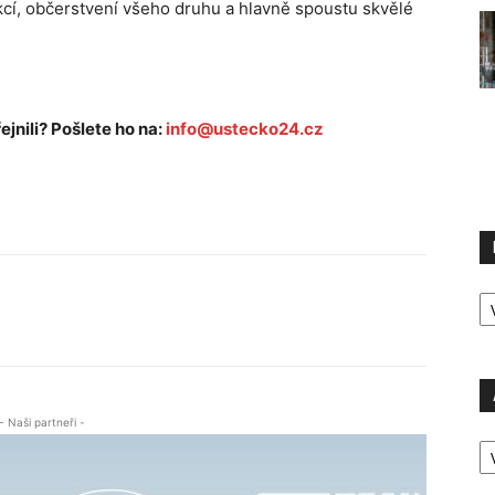
kcí, občerstvení všeho druhu a hlavně spoustu skvělé
ejnili? Pošlete ho na:
info@ustecko24.cz
R
P
- Naši partneři -
A
P
Ú