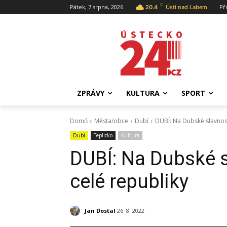
C
Pátek, 7 srpna, 2026
Př
20.4
Ústí nad Labem
ZPRÁVY
KULTURA
SPORT
Domů
Města/obce
Dubí
DUBÍ: Na Dubské slavnosti
Dubí
Teplicko
Kultura
DUBÍ: Na Dubské sl
celé republiky
Jan Dostal
26. 8. 2022