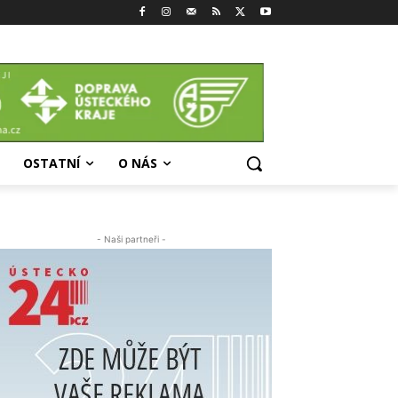
OSTATNÍ
O NÁS
- Naši partneři -