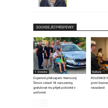
SOUVISEJÍCÍ PŘÍSPĚVKY
1. Ústecko
Kultura
Dojemné překvapení: Nemocný
ROUDNICE N.
Šimon oslavil 18. narozeniny,
první Sezna
gratulovat mu přijeli policisté v
nezadané
uniformě