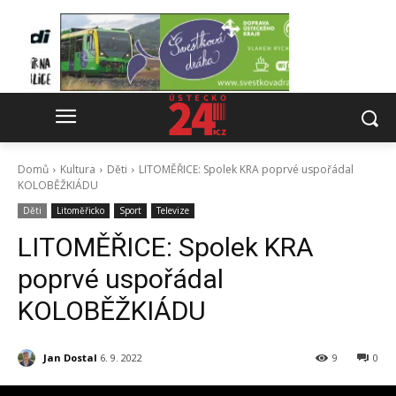
Domů
Kultura
Děti
LITOMĚŘICE: Spolek KRA poprvé uspořádal
KOLOBĚŽKIÁDU
Děti
Litoměřicko
Sport
Televize
LITOMĚŘICE: Spolek KRA
poprvé uspořádal
KOLOBĚŽKIÁDU
Jan Dostal
6. 9. 2022
9
0