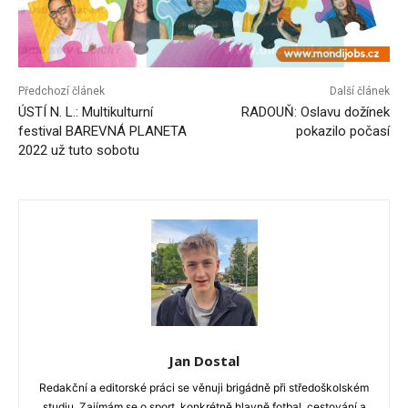
Předchozí článek
Další článek
ÚSTÍ N. L.: Multikulturní
RADOUŇ: Oslavu dožínek
festival BAREVNÁ PLANETA
pokazilo počasí
2022 už tuto sobotu
Jan Dostal
Redakční a editorské práci se věnuji brigádně při středoškolském
studiu. Zajímám se o sport, konkrétně hlavně fotbal, cestování a