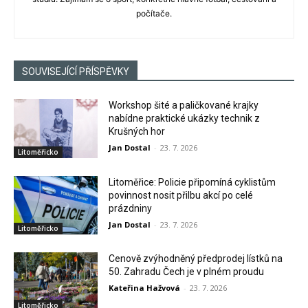
počítače.
SOUVISEJÍCÍ PŘÍSPĚVKY
Workshop šité a paličkované krajky
nabídne praktické ukázky technik z
Krušných hor
Jan Dostal
-
23. 7. 2026
Litoměřicko
Litoměřice: Policie připomíná cyklistům
povinnost nosit přilbu akcí po celé
prázdniny
Jan Dostal
-
23. 7. 2026
Litoměřicko
Cenově zvýhodněný předprodej lístků na
50. Zahradu Čech je v plném proudu
Kateřina Hažvová
-
23. 7. 2026
Litoměřicko