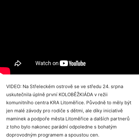
VIDEO: Na Střeleckém ostrově se ve středu 24. srpna
uskutečnila úplně první KOLOBĚŽKIÁDA v režii
komunitního centra KRA Litoměřice. Původně to měly být
jen malé závody pro rodiče s dětmi, ale díky iniciativě
maminek a podpoře města Litoměřice a dalších partnerů
z toho bylo nakonec parádní odpoledne s bohatým
doprovodným programem a spoustou cen.