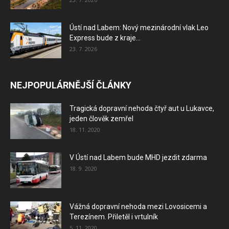
Ústí nad Labem: Nový mezinárodní vlak Leo
Express bude z kraje...
23. 7. 2026
NEJPOPULÁRNĚJŠÍ ČLÁNKY
Tragická dopravní nehoda čtyř aut u Lukavce,
jeden člověk zemřel
18. 11. 2020
V Ústí nad Labem bude MHD jezdit zdarma
18. 9. 2020
Vážná dopravní nehoda mezi Lovosicemi a
Terezínem. Přiletěl i vrtulník
5. 11. 2020