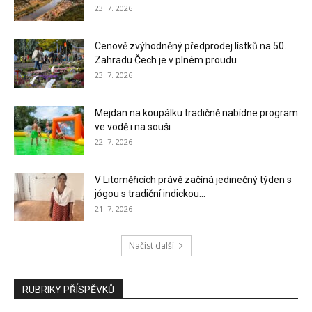
23. 7. 2026
Cenově zvýhodněný předprodej lístků na 50.
Zahradu Čech je v plném proudu
23. 7. 2026
Mejdan na koupálku tradičně nabídne program
ve vodě i na souši
22. 7. 2026
V Litoměřicích právě začíná jedinečný týden s
jógou s tradiční indickou...
21. 7. 2026
Načíst další
RUBRIKY PŘÍSPĚVKŮ