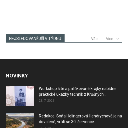
NEJSLEDOVANĚJŠÍ V TÝDNU
Vše
Více
NOVINKY
Workshop šité a paličkované krajky nabídne
praktické ukázky technik z Krušných...
23. 7. 2026
Redakce: Soňa Holingerová Hendrychová je na
dovolené, vrátí se 30. července...
23. 7. 2026