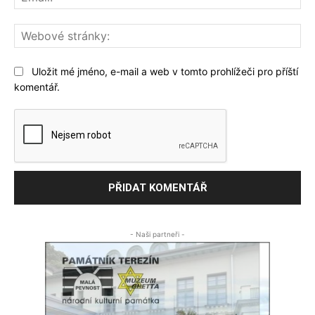
We
str
Uložit mé jméno, e-mail a web v tomto prohlížeči pro příští
komentář.
- Naši partneři -