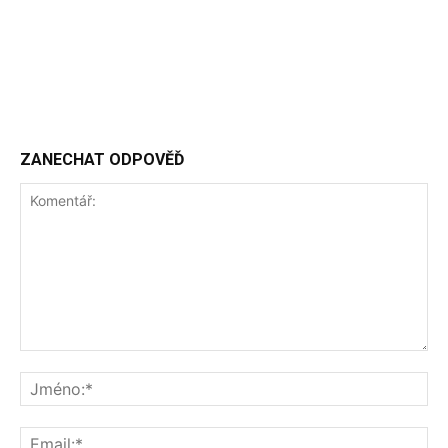
ZANECHAT ODPOVĚĎ
Komentář:
Jm
Ema