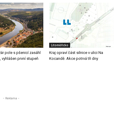
Litoměřicko
ár pole s pšenicí zasáhl
Kraj opraví část silnice v ulici Na
, vyhlášen první stupeň
Kocandě. Akce potrvá tři dny
- Reklama -