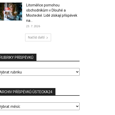
Litoměřice pomohou
obchodníkům v Dlouhé a
Mostecké. Lidé získají příspěvek
na...
23. 7. 2026
Načíst další
RUBRIKY PŘÍSPĚVKŮ
UBRIKY
ŘÍSPĚVKŮ
ARCHIV PŘÍSPĚVKŮ ÚSTECKA24
RCHIV
ŘÍSPĚVKŮ
STECKA24