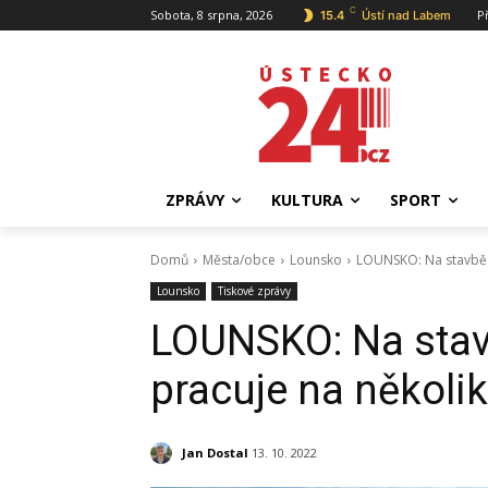
C
Sobota, 8 srpna, 2026
P
15.4
Ústí nad Labem
ZPRÁVY
KULTURA
SPORT
Domů
Města/obce
Lounsko
LOUNSKO: Na stavbě 
Lounsko
Tiskové zprávy
LOUNSKO: Na stav
pracuje na několi
Jan Dostal
13. 10. 2022