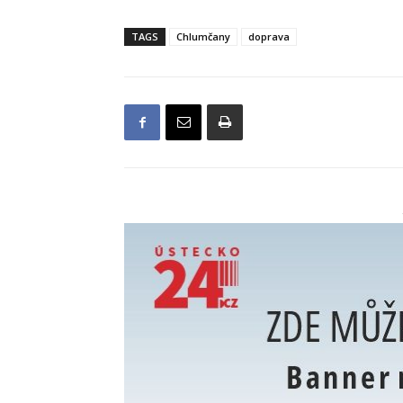
TAGS
Chlumčany
doprava