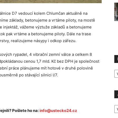
álnice D7 vedoucí kolem Chlumčan aktuálně na
me základy, betonujeme a vrtáme piloty, na mostě
me injektáž, vážeme výztuže základů a betonujeme
tok pak vrtáme a betonujeme piloty. Dále na trase
stvy, realizujeme násypy i odkop zářezu.
sových rypadel, 4 vibrační zemní válce a celkem 8
edpokládanou cenou 1,7 mld. Kč bez DPH je společnost
vební práce plánujeme mít hotové v druhé polovině
R
P
směrně po stávající silnici I/7.
A
P
ejnili? Pošlete ho na:
info@ustecko24.cz
Ú