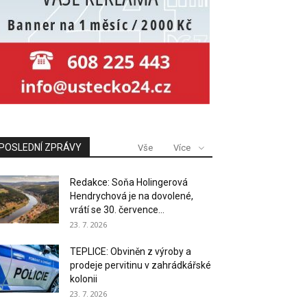
POSLEDNÍ ZPRÁVY
Vše
Více
Redakce: Soňa Holingerová
Hendrychová je na dovolené,
vrátí se 30. července...
23. 7. 2026
TEPLICE: Obviněn z výroby a
prodeje pervitinu v zahrádkářské
kolonii
23. 7. 2026