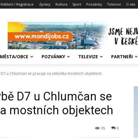
řihlášení / Registrace
Zprávy
Kultura
Sport
Pozvánky
Televize
O nás
MĚSTA/OBCE
POZVÁNKY
TELEVIZE
PARTNEŘI
D7 u Chlumčan se pracuje na několika mostních objektech
bě D7 u Chlumčan se
ka mostních objektech
35
0