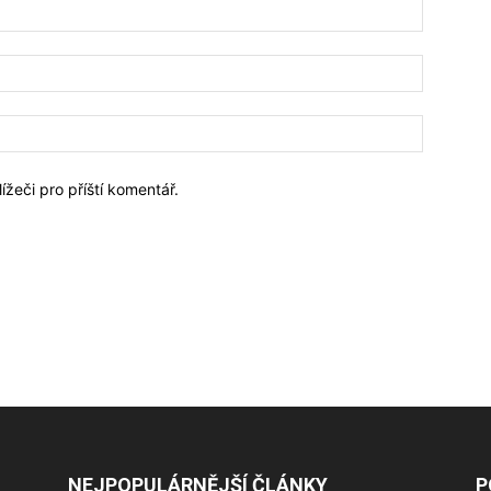
Jméno:*
Email:*
Webové
stránky:
ížeči pro příští komentář.
NEJPOPULÁRNĚJŠÍ ČLÁNKY
P