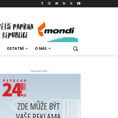
OSTATNÍ
O NÁS
- Naši partneři -