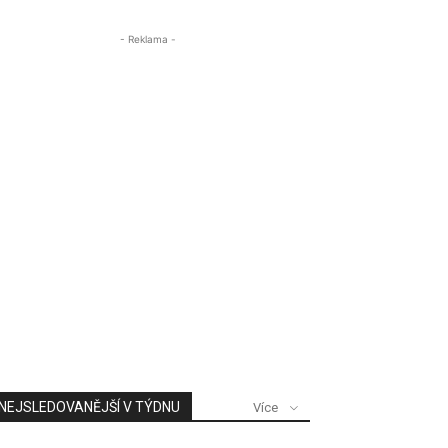
- Reklama -
NEJSLEDOVANĚJŠÍ V TÝDNU
Více