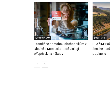
Litoměřicko
Lounsko
Litoměřice pomohou obchodníkům v
BLAŽIM: Pož
Dlouhé a Mostecké. Lidé získají
šest hektarů
příspěvek na nákupy
poplachu