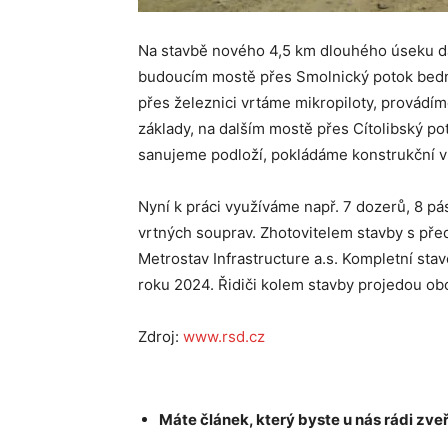
Na stavbě nového 4,5 km dlouhého úseku d
budoucím mostě přes Smolnický potok bední
přes železnici vrtáme mikropiloty, provádí
základy, na dalším mostě přes Cítolibský po
sanujeme podloží, pokládáme konstrukční vr
Nyní k práci využíváme např. 7 dozerů, 8 pá
vrtných souprav. Zhotovitelem stavby s př
Metrostav Infrastructure a.s. Kompletní sta
roku 2024. Řidiči kolem stavby projedou obou
Zdroj:
www.rsd.cz
Máte článek, který byste u nás rádi zveř