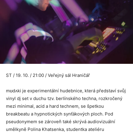
ST / 19. 10. / 21:00 / Veřejný sál Hraničář
mʊdʌki je experimentální hudebnice, která představí svůj
vinyl dj set v duchu tzv. berlínského techna, rozkročený
mezi minimal, acid a hard technem, se špetkou
breakbeatu a hypnotických synťákových ploch. Pod
pseudonymem se zároveň také skrývá audiovizuální
umělkyně Polina Khatsenka, studentka ateliéru