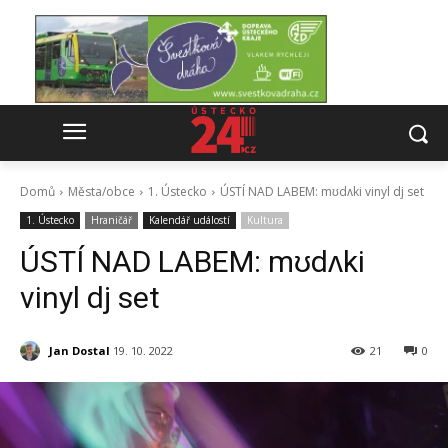
Domů
Města/obce
1. Ústecko
ÚSTÍ NAD LABEM: mʊdʌki vinyl dj set
1. Ústecko
Hraničář
Kalendář událostí
Kultura
ÚSTÍ NAD LABEM: mʊdʌki
vinyl dj set
Jan Dostal
19. 10. 2022
21
0