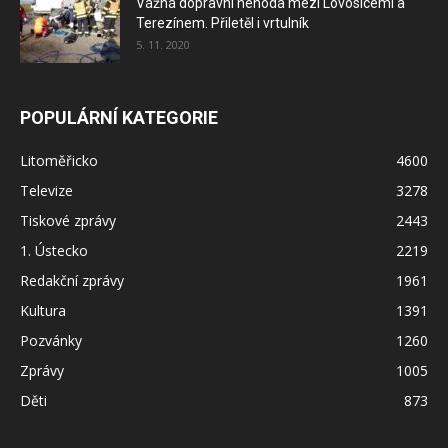
Vážná dopravní nehoda mezi Lovosicemi a
Terezínem. Přiletěl i vrtulník
5. 11. 2020
POPULÁRNÍ KATEGORIE
Litoměřicko
4600
Televize
3278
Tiskové zprávy
2443
1. Ústecko
2219
Redakční zprávy
1961
Kultura
1391
Pozvánky
1260
Zprávy
1005
Děti
873