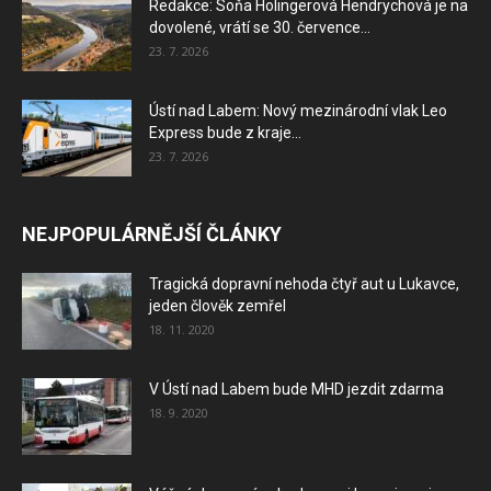
Redakce: Soňa Holingerová Hendrychová je na
dovolené, vrátí se 30. července...
23. 7. 2026
Ústí nad Labem: Nový mezinárodní vlak Leo
Express bude z kraje...
23. 7. 2026
NEJPOPULÁRNĚJŠÍ ČLÁNKY
Tragická dopravní nehoda čtyř aut u Lukavce,
jeden člověk zemřel
18. 11. 2020
V Ústí nad Labem bude MHD jezdit zdarma
18. 9. 2020