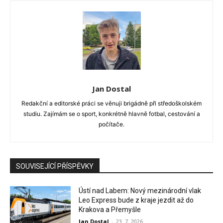
Jan Dostal
Redakční a editorské práci se věnuji brigádně při středoškolském
studiu. Zajímám se o sport, konkrétně hlavně fotbal, cestování a
počítače.
SOUVISEJÍCÍ PŘÍSPĚVKY
Ústí nad Labem: Nový mezinárodní vlak
Leo Express bude z kraje jezdit až do
Krakova a Přemyšle
Jan Dostal
-
23. 7. 2026