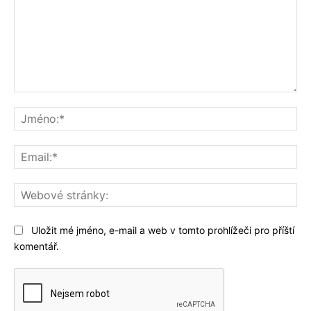
Komentář:
Jm
Ema
We
str
Uložit mé jméno, e-mail a web v tomto prohlížeči pro příští
komentář.