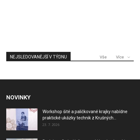
NEJSLEDOVANĚJŠÍ V TÝDNU
Vše
Více
NOVINKY
Workshop šité a paličkované krajky nabídne
praktické ukázky technik z Krušných...
23. 7. 2026