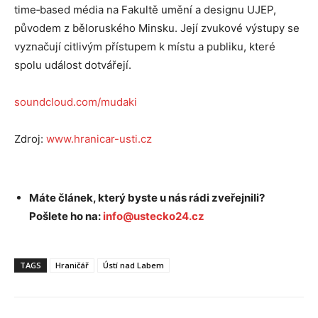
time‑based média na Fakultě umění a designu UJEP,
původem z běloruského Minsku. Její zvukové výstupy se
vyznačují citlivým přístupem k místu a publiku, které
spolu událost dotvářejí.
soundcloud.com/mudaki
Zdroj:
www.hranicar-usti.cz
Máte článek, který byste u nás rádi zveřejnili?
Pošlete ho na:
info@ustecko24.cz
TAGS
Hraničář
Ústí nad Labem