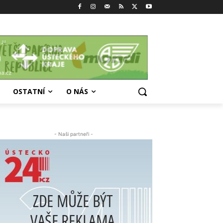
OSTATNÍ
O NÁS
- Naši partneři -