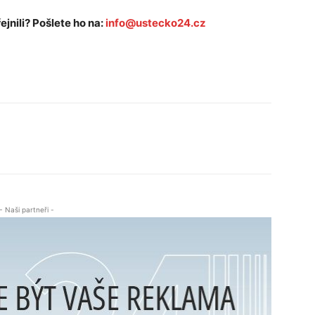
ejnili? Pošlete ho na:
info@ustecko24.cz
- Naši partneři -