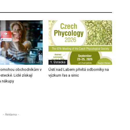
1. Ústecko
 pomohou obchodníkům v
Ústí nad Labem přivítá odborníky na
tecké. Lidé získají
výzkum řas a sinic
a nákupy
- Reklama -