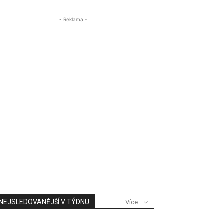
- Reklama -
NEJSLEDOVANĚJŠÍ V TÝDNU
Více