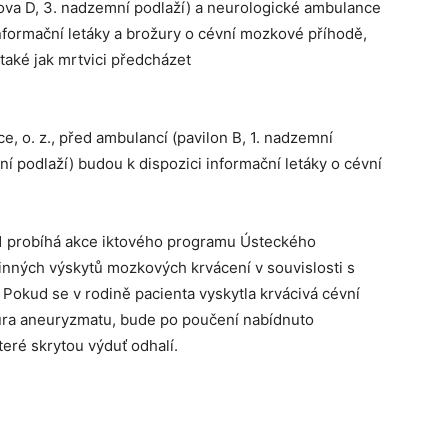
ova D, 3. nadzemní podlaží) a neurologické ambulance
 informační letáky a brožury o cévní mozkové příhodě,
a také jak mrtvici předcházet
, o. z., před ambulancí (pavilon B, 1. nadzemní
ní podlaží) budou k dispozici informační letáky o cévní
1 probíhá akce iktového programu Ústeckého
inných výskytů mozkových krvácení v souvislosti s
okud se v rodině pacienta vyskytla krvácivá cévní
ra aneuryzmatu, bude po poučení nabídnuto
teré skrytou výduť odhalí.