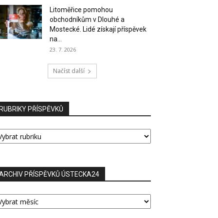
Litoměřice pomohou
obchodníkům v Dlouhé a
Mostecké. Lidé získají příspěvek
na...
23. 7. 2026
Načíst další
RUBRIKY PŘÍSPĚVKŮ
UBRIKY
ŘÍSPĚVKŮ
ARCHIV PŘÍSPĚVKŮ ÚSTECKA24
RCHIV
ŘÍSPĚVKŮ
STECKA24