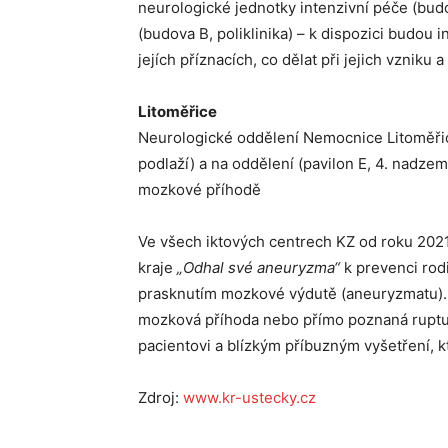
neurologické jednotky intenzivní péče (bud
(budova B, poliklinika) – k dispozici budou
jejích příznacích, co dělat při jejich vzniku 
Litoměřice
Neurologické oddělení Nemocnice Litoměřice
podlaží) a na oddělení (pavilon E, 4. nadzem
mozkové příhodě
Ve všech iktových centrech KZ od roku 202
kraje
„Odhal své aneuryzma“
k prevenci rod
prasknutím mozkové výdutě (aneuryzmatu). P
mozková příhoda nebo přímo poznaná ruptu
pacientovi a blízkým příbuzným vyšetření, k
Zdroj:
www.kr-ustecky.cz