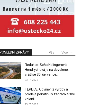
POSLEDNÍ ZPRÁVY
Vše
Více
Redakce: Soňa Holingerová
Hendrychová je na dovolené,
vrátí se 30. července...
23. 7. 2026
TEPLICE: Obviněn z výroby a
prodeje pervitinu v zahrádkářské
kolonii
23. 7. 2026