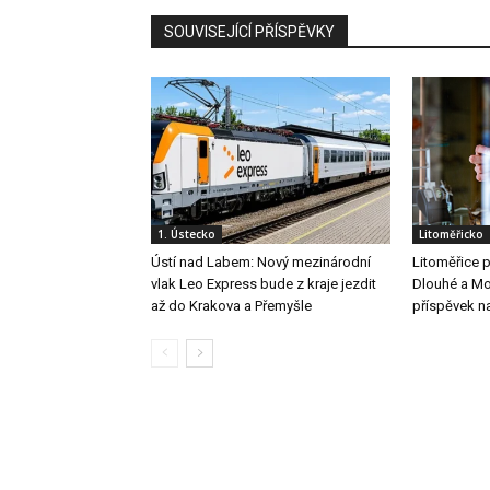
SOUVISEJÍCÍ PŘÍSPĚVKY
1. Ústecko
Litoměřicko
Ústí nad Labem: Nový mezinárodní
Litoměřice
vlak Leo Express bude z kraje jezdit
Dlouhé a Mos
až do Krakova a Přemyšle
příspěvek n