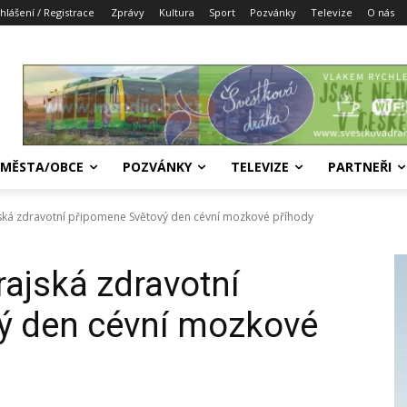
ihlášení / Registrace
Zprávy
Kultura
Sport
Pozvánky
Televize
O nás
MĚSTA/OBCE
POZVÁNKY
TELEVIZE
PARTNEŘI
ská zdravotní připomene Světový den cévní mozkové příhody
ajská zdravotní
ý den cévní mozkové