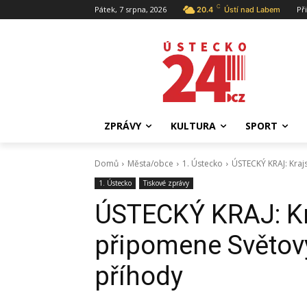
C
Pátek, 7 srpna, 2026
Př
20.4
Ústí nad Labem
ZPRÁVY
KULTURA
SPORT
Domů
Města/obce
1. Ústecko
ÚSTECKÝ KRAJ: Kraj
1. Ústecko
Tiskové zprávy
ÚSTECKÝ KRAJ: Kr
připomene Světov
příhody