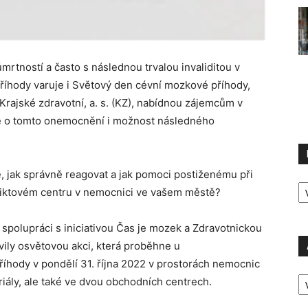
rtností a často s následnou trvalou invaliditou v
příhody varuje i Světový den cévní mozkové příhody,
 Krajské zdravotní, a. s. (KZ), nabídnou zájemcům v
ce o tomto onemocnění i možnost následného
, jak správně reagovat a jak pomoci postiženému při
R
o iktovém centru v nemocnici ve vašem městě?
P
 spolupráci s iniciativou Čas je mozek a Zdravotnickou
ily osvětovou akci, která proběhne u
říhody v pondělí 31. října 2022 v prostorách nemocnic
A
iály, ale také ve dvou obchodních centrech.
P
Ú