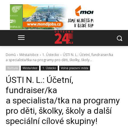
Domů
Města/obce
1. Ústecko
ÚSTI N. L.: Účetní, fundraiser/ka
a specialista/tka na programy pro děti, školky, školy...
Kultura
Města/obce
1. Ústecko
Volná pracovní místa
ÚSTI N. L.: Účetní,
fundraiser/ka
a specialista/tka na programy
pro děti, školky, školy a další
speciální cílové skupiny!