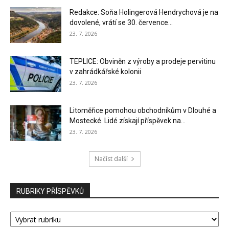
Redakce: Soňa Holingerová Hendrychová je na
dovolené, vrátí se 30. července...
23. 7. 2026
TEPLICE: Obviněn z výroby a prodeje pervitinu
v zahrádkářské kolonii
23. 7. 2026
Litoměřice pomohou obchodníkům v Dlouhé a
Mostecké. Lidé získají příspěvek na...
23. 7. 2026
Načíst další
RUBRIKY PŘÍSPĚVKŮ
RUBRIKY
PŘÍSPĚVKŮ