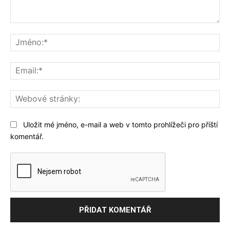
Komentář:
Jm
Ema
We
str
Uložit mé jméno, e-mail a web v tomto prohlížeči pro příští
komentář.