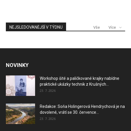
NEJSLEDOVANĚJŠÍ V TÝDNU
Vše
Více
NOVINKY
Workshop šité a paličkované krajky nabídne
praktické ukázky technik z Krušných...
23. 7. 2026
Redakce: Soňa Holingerová Hendrychová je na
dovolené, vrátí se 30. července...
23. 7. 2026