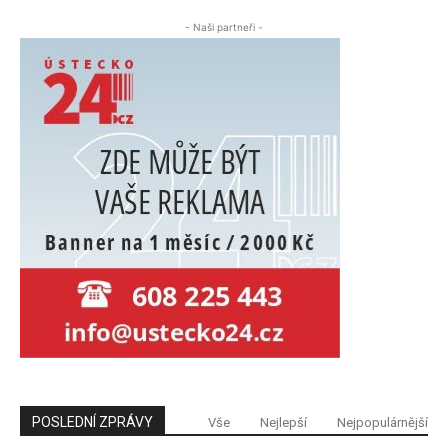
- Naši partneři -
POSLEDNÍ ZPRÁVY
Vše
Nejlepší
Nejpopulárnější