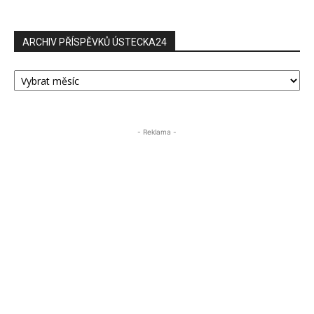
ARCHIV PŘÍSPĚVKŮ ÚSTECKA24
ARCHIV
PŘÍSPĚVKŮ
ÚSTECKA24
- Reklama -