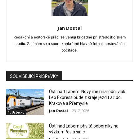
Jan Dostal
Redakční a editorské práci se věnuji brigádně při středoškolském
studiu. Zajímám se o sport, konkrétně hlavně fotbal, cestování a
počítače.
SOUVISEJÍCÍ PŘÍSPĚVKY
Ústí nad Labem: Nový mezinárodní vlak
Leo Express bude z kraje jezdit až do
Krakova a Přemyšle
Jan Dostal
-
23. 7. 2026
1. Ústecko
Ústí nad Labem přivítá odborníky na
výzkum řas a sinic