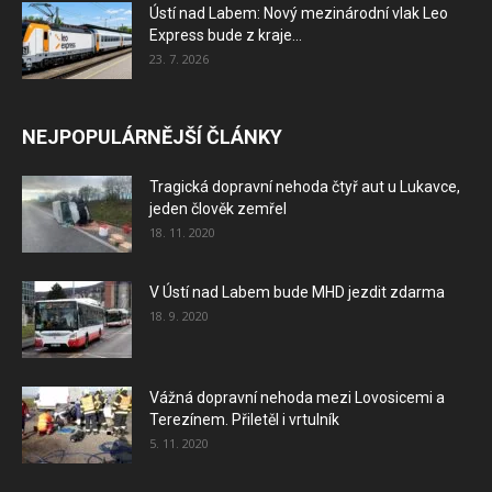
Ústí nad Labem: Nový mezinárodní vlak Leo
Express bude z kraje...
23. 7. 2026
NEJPOPULÁRNĚJŠÍ ČLÁNKY
Tragická dopravní nehoda čtyř aut u Lukavce,
jeden člověk zemřel
18. 11. 2020
V Ústí nad Labem bude MHD jezdit zdarma
18. 9. 2020
Vážná dopravní nehoda mezi Lovosicemi a
Terezínem. Přiletěl i vrtulník
5. 11. 2020