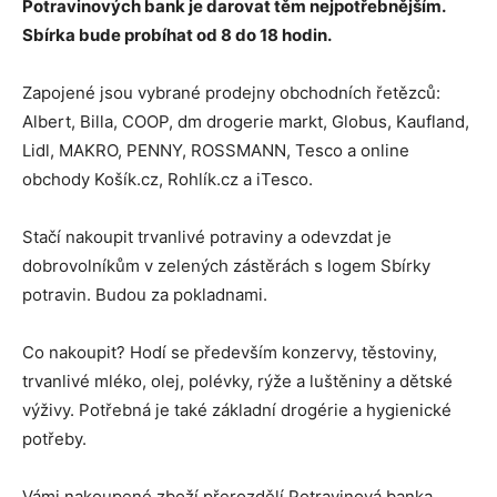
Potravinových bank je darovat těm nejpotřebnějším.
Sbírka bude probíhat od 8 do 18 hodin.
Zapojené jsou vybrané prodejny obchodních řetězců:
Albert, Billa, COOP, dm drogerie markt, Globus, Kaufland,
Lidl, MAKRO, PENNY, ROSSMANN, Tesco a online
obchody Košík.cz, Rohlík.cz a iTesco.
Stačí nakoupit trvanlivé potraviny a odevzdat je
dobrovolníkům v zelených zástěrách s logem Sbírky
potravin. Budou za pokladnami.
Co nakoupit? Hodí se především konzervy, těstoviny,
trvanlivé mléko, olej, polévky, rýže a luštěniny a dětské
výživy. Potřebná je také základní drogérie a hygienické
potřeby.
Vámi nakoupené zboží přerozdělí Potravinová banka