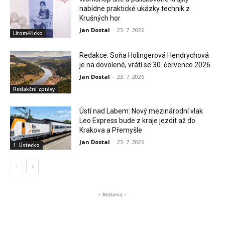
nabídne praktické ukázky technik z
Krušných hor
Jan Dostal
-
23. 7. 2026
Litoměřicko
Redakce: Soňa Holingerová Hendrychová
je na dovolené, vrátí se 30. července 2026
Jan Dostal
-
23. 7. 2026
Redakční zprávy
Ústí nad Labem: Nový mezinárodní vlak
Leo Express bude z kraje jezdit až do
Krakova a Přemyšle
Jan Dostal
-
23. 7. 2026
1. Ústecko
- Reklama -