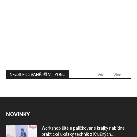
NEJSLEDOVANĚJŠÍ V TÝDNU
Vše
Více
NOVINKY
Workshop šité a paličkované krajky nabídne
praktické ukázky technik z Krušných...