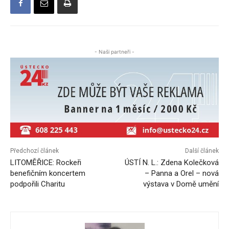
- Naši partneři -
Předchozí článek
Další článek
LITOMĚŘICE: Rockeři
ÚSTÍ N. L.: Zdena Kolečková
benefičním koncertem
– Panna a Orel – nová
podpořili Charitu
výstava v Domě umění