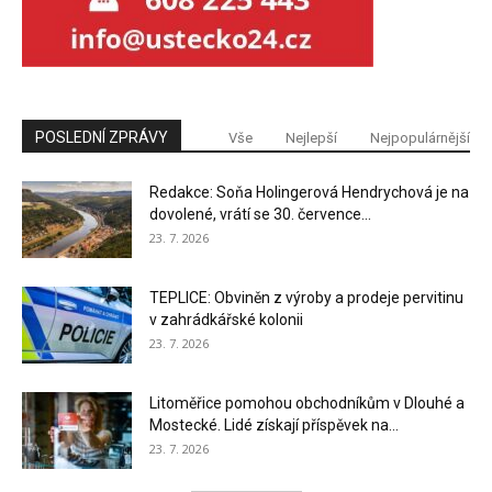
POSLEDNÍ ZPRÁVY
Vše
Nejlepší
Nejpopulárnější
Redakce: Soňa Holingerová Hendrychová je na
dovolené, vrátí se 30. července...
23. 7. 2026
TEPLICE: Obviněn z výroby a prodeje pervitinu
v zahrádkářské kolonii
23. 7. 2026
Litoměřice pomohou obchodníkům v Dlouhé a
Mostecké. Lidé získají příspěvek na...
23. 7. 2026