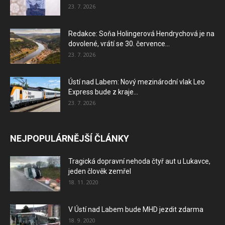
23. 7. 2026
Redakce: Soňa Holingerová Hendrychová je na
dovolené, vrátí se 30. července...
23. 7. 2026
Ústí nad Labem: Nový mezinárodní vlak Leo
Express bude z kraje...
23. 7. 2026
NEJPOPULÁRNĚJŠÍ ČLÁNKY
Tragická dopravní nehoda čtyř aut u Lukavce,
jeden člověk zemřel
18. 11. 2020
V Ústí nad Labem bude MHD jezdit zdarma
18. 9. 2020