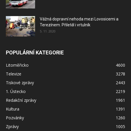
Vážná dopravní nehoda mezi Lovosicemi a
Terezínem. Přiletěl i vrtulník
5. 11. 2020
POPULÁRNÍ KATEGORIE
Litoměřicko
4600
Televize
3278
Tiskové zprávy
2443
1. Ústecko
2219
Redakční zprávy
1961
Kultura
1391
Pozvánky
1260
Zprávy
1005