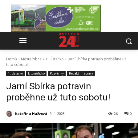
Domů
Města/obce
1. Ústecko
Jarní Sbírka potravin proběhne už
tuto sobotu!
1. Ústecko
Litoměřicko
Pozvánky
Redakční zprávy
Jarní Sbírka potravin
proběhne už tuto sobotu!
Kateřina Hažvová
19. 4. 2023
26
0