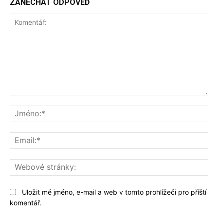
ZANECHAT ODPOVĚĎ
Komentář:
Jm
Ema
We
str
Uložit mé jméno, e-mail a web v tomto prohlížeči pro příští
komentář.