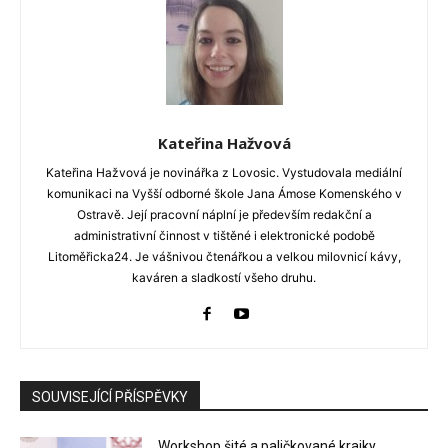
Kateřina Hažvová
Kateřina Hažvová je novinářka z Lovosic. Vystudovala mediální
komunikaci na Vyšší odborné škole Jana Ámose Komenského v
Ostravě. Její pracovní náplní je především redakční a
administrativní činnost v tištěné i elektronické podobě
Litoměřicka24. Je vášnivou čtenářkou a velkou milovnicí kávy,
kaváren a sladkostí všeho druhu.
SOUVISEJÍCÍ PŘÍSPĚVKY
Workshop šité a paličkované krajky