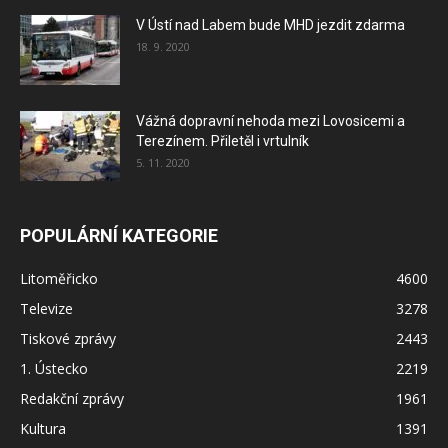
V Ústí nad Labem bude MHD jezdit zdarma
18. 9. 2020
Vážná dopravní nehoda mezi Lovosicemi a
Terezínem. Přiletěl i vrtulník
5. 11. 2020
POPULÁRNÍ KATEGORIE
Litoměřicko
4600
Televize
3278
Tiskové zprávy
2443
1. Ústecko
2219
Redakční zprávy
1961
Kultura
1391