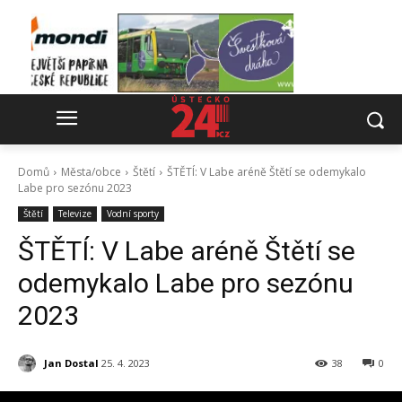
Domů
Města/obce
Štětí
ŠTĚTÍ: V Labe aréně Štětí se odemykalo
Labe pro sezónu 2023
Štětí
Televize
Vodní sporty
ŠTĚTÍ: V Labe aréně Štětí se
odemykalo Labe pro sezónu
2023
Jan Dostal
25. 4. 2023
38
0