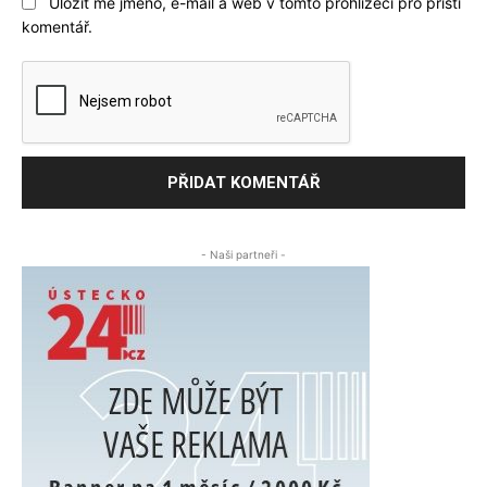
Uložit mé jméno, e-mail a web v tomto prohlížeči pro příští
komentář.
- Naši partneři -