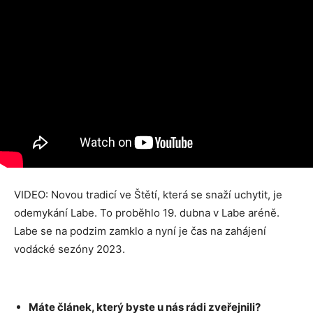
VIDEO: Novou tradicí ve Štětí, která se snaží uchytit, je
odemykání Labe. To proběhlo 19. dubna v Labe aréně.
Labe se na podzim zamklo a nyní je čas na zahájení
vodácké sezóny 2023.
Máte článek, který byste u nás rádi zveřejnili?