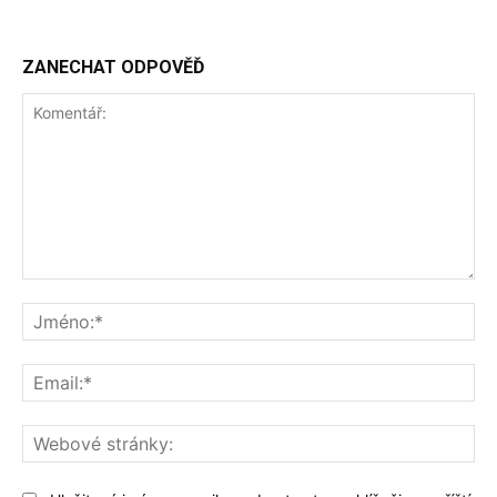
ZANECHAT ODPOVĚĎ
Komentář:
Jm
Ema
We
str