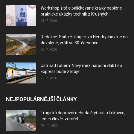
Workshop šité a paličkované krajky nabídne
praktické ukázky technik z Krušných...
23. 7. 2026
Redakce: Soňa Holingerová Hendrychová je na
dovolené, vrátí se 30. července...
23. 7. 2026
Ústí nad Labem: Nový mezinárodní vlak Leo
Express bude z kraje...
23. 7. 2026
NEJPOPULÁRNĚJŠÍ ČLÁNKY
Tragická dopravní nehoda čtyř aut u Lukavce,
jeden člověk zemřel
18. 11. 2020