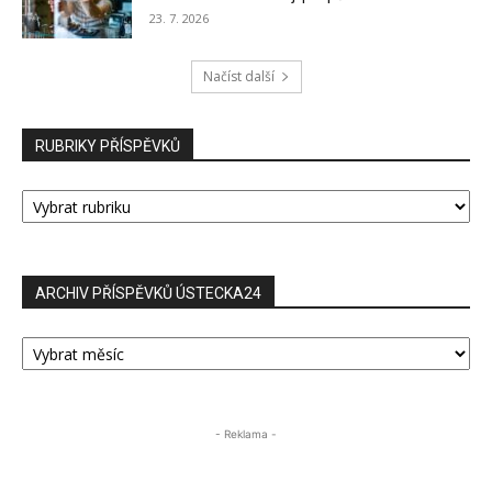
23. 7. 2026
Načíst další
RUBRIKY PŘÍSPĚVKŮ
RUBRIKY
PŘÍSPĚVKŮ
ARCHIV PŘÍSPĚVKŮ ÚSTECKA24
ARCHIV
PŘÍSPĚVKŮ
ÚSTECKA24
- Reklama -