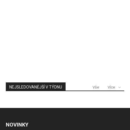
NEJSLEDOVANĚJŠÍ V TÝDNU
Vše
Více
NOVINKY