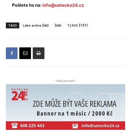
Pošlete ho na:
info@ustecko24.cz
TAGS
Labe aréna Štětí
Štětí
TJ KVS ŠTĚTÍ
- Naši partneři -