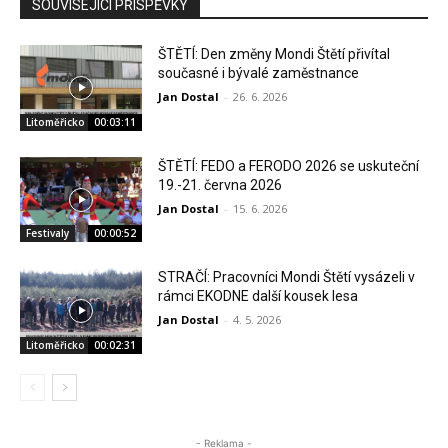
SOUVISEJÍCÍ PŘÍSPĚVKY
ŠTĚTÍ: Den změny Mondi Štětí přivítal
současné i bývalé zaměstnance
Jan Dostal
-
26. 6. 2026
Litoměřicko
00:03:11
ŠTĚTÍ: FEDO a FERODO 2026 se uskuteční
19.-21. června 2026
Jan Dostal
-
15. 6. 2026
Festivaly
00:00:52
STRAČÍ: Pracovníci Mondi Štětí vysázeli v
rámci EKODNE další kousek lesa
Jan Dostal
-
4. 5. 2026
Litoměřicko
00:02:31
- Reklama -