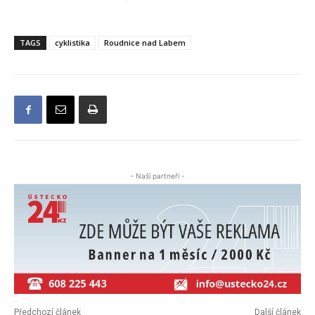
TAGS
cyklistika
Roudnice nad Labem
- Naši partneři -
Předchozí článek
Další článek