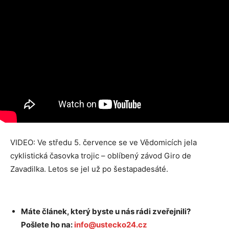
VIDEO: Ve středu 5. července se ve Vědomicích jela
cyklistická časovka trojic – oblíbený závod Giro de
Zavadilka. Letos se jel už po šestapadesáté.
Máte článek, který byste u nás rádi zveřejnili?
Pošlete ho na:
info@ustecko24.cz