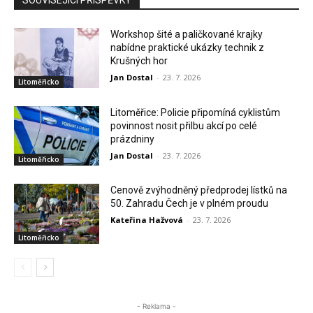
SOUVISEJÍCÍ PŘÍSPĚVKY
Workshop šité a paličkované krajky
nabídne praktické ukázky technik z
Krušných hor
Jan Dostal
-
23. 7. 2026
Litoměřicko
Litoměřice: Policie připomíná cyklistům
povinnost nosit přilbu akcí po celé
prázdniny
Jan Dostal
-
23. 7. 2026
Litoměřicko
Cenově zvýhodněný předprodej lístků na
50. Zahradu Čech je v plném proudu
Kateřina Hažvová
-
23. 7. 2026
Litoměřicko
- Reklama -