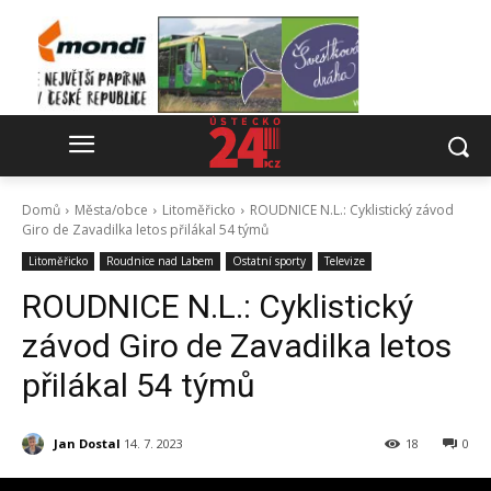
Domů
Města/obce
Litoměřicko
ROUDNICE N.L.: Cyklistický závod
Giro de Zavadilka letos přilákal 54 týmů
Litoměřicko
Roudnice nad Labem
Ostatní sporty
Televize
ROUDNICE N.L.: Cyklistický
závod Giro de Zavadilka letos
přilákal 54 týmů
Jan Dostal
14. 7. 2023
18
0