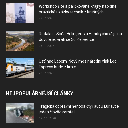
Workshop šité a paličkované krajky nabídne
praktické ukázky technik z Krušných...
23. 7. 2026
Redakce: Soňa Holingerová Hendrychová je na
dovolené, vrátí se 30. července...
23. 7. 2026
Ústí nad Labem: Nový mezinárodní vlak Leo
Express bude z kraje...
23. 7. 2026
NEJPOPULÁRNĚJŠÍ ČLÁNKY
Tragická dopravní nehoda čtyř aut u Lukavce,
jeden člověk zemřel
18. 11. 2020