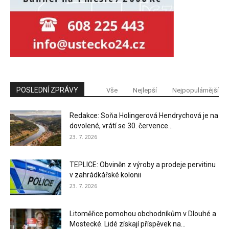
POSLEDNÍ ZPRÁVY
Vše
Nejlepší
Nejpopulárnější
Redakce: Soňa Holingerová Hendrychová je na
dovolené, vrátí se 30. července...
23. 7. 2026
TEPLICE: Obviněn z výroby a prodeje pervitinu
v zahrádkářské kolonii
23. 7. 2026
Litoměřice pomohou obchodníkům v Dlouhé a
Mostecké. Lidé získají příspěvek na...