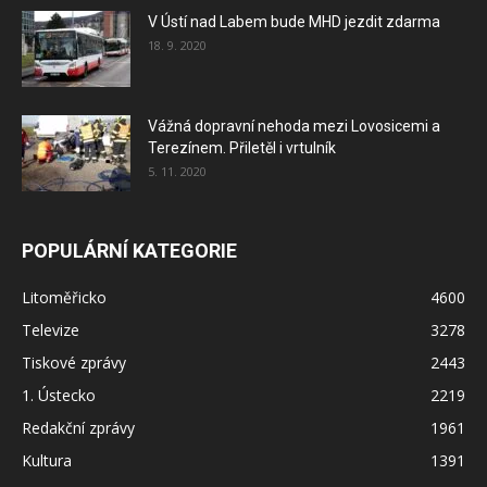
V Ústí nad Labem bude MHD jezdit zdarma
18. 9. 2020
Vážná dopravní nehoda mezi Lovosicemi a
Terezínem. Přiletěl i vrtulník
5. 11. 2020
POPULÁRNÍ KATEGORIE
Litoměřicko
4600
Televize
3278
Tiskové zprávy
2443
1. Ústecko
2219
Redakční zprávy
1961
Kultura
1391