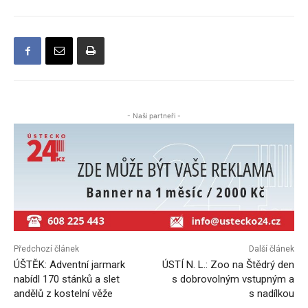
- Naši partneři -
Předchozí článek
Další článek
ÚŠTĚK: Adventní jarmark
ÚSTÍ N. L.: Zoo na Štědrý den
nabídl 170 stánků a slet
s dobrovolným vstupným a
andělů z kostelní věže
s nadílkou