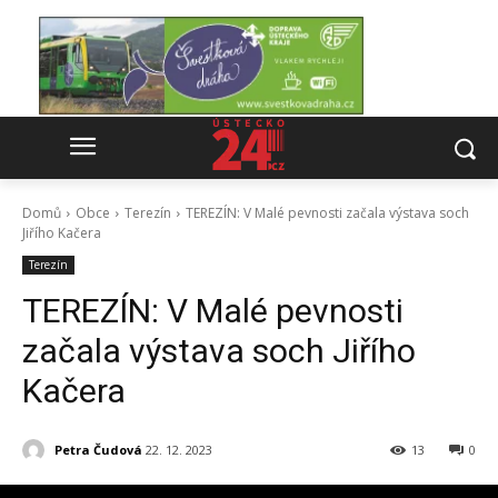
Domů
Obce
Terezín
TEREZÍN: V Malé pevnosti začala výstava soch
Jiřího Kačera
Terezín
TEREZÍN: V Malé pevnosti
začala výstava soch Jiřího
Kačera
Petra Čudová
22. 12. 2023
13
0