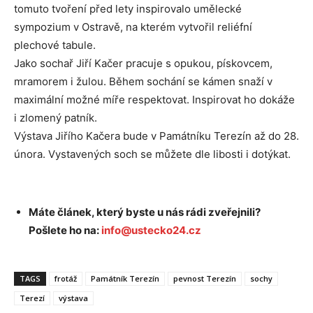
tomuto tvoření před lety inspirovalo umělecké
sympozium v Ostravě, na kterém vytvořil reliéfní
plechové tabule.
Jako sochař Jiří Kačer pracuje s opukou, pískovcem,
mramorem i žulou. Během sochání se kámen snaží v
maximální možné míře respektovat. Inspirovat ho dokáže
i zlomený patník.
Výstava Jiřího Kačera bude v Památníku Terezín až do 28.
února. Vystavených soch se můžete dle libosti i dotýkat.
Máte článek, který byste u nás rádi zveřejnili?
Pošlete ho na:
info@ustecko24.cz
TAGS
frotáž
Památník Terezín
pevnost Terezín
sochy
Terezí
výstava