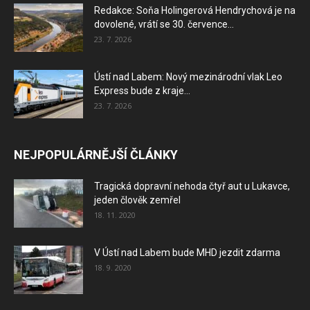
Redakce: Soňa Holingerová Hendrychová je na
dovolené, vrátí se 30. července...
23. 7. 2026
Ústí nad Labem: Nový mezinárodní vlak Leo
Express bude z kraje...
23. 7. 2026
NEJPOPULÁRNĚJŠÍ ČLÁNKY
Tragická dopravní nehoda čtyř aut u Lukavce,
jeden člověk zemřel
18. 11. 2020
V Ústí nad Labem bude MHD jezdit zdarma
18. 9. 2020