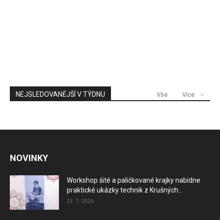
NEJSLEDOVANĚJŠÍ V TÝDNU
Vše
Více
NOVINKY
Workshop šité a paličkované krajky nabídne
praktické ukázky technik z Krušných...
23. 7. 2026