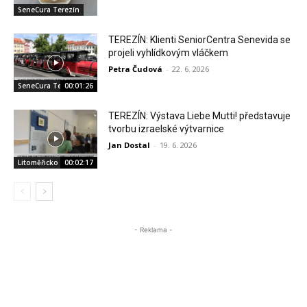
SeneCura Terezín
TEREZÍN: Klienti SeniorCentra Senevida se
projeli vyhlídkovým vláčkem
Petra Čudová
-
22. 6. 2026
SeneCura Terezín
00:01:26
TEREZÍN: Výstava Liebe Mutti! představuje
tvorbu izraelské výtvarnice
Jan Dostal
-
19. 6. 2026
Litoměřicko
00:02:17
- Reklama -