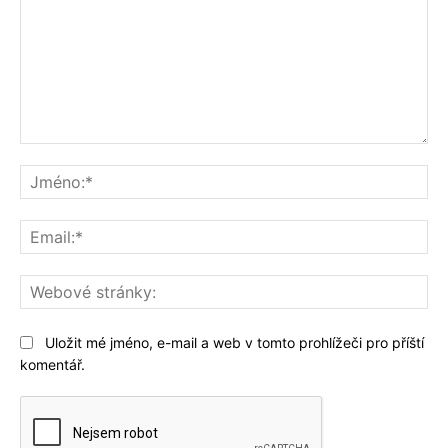
Komentář:
Jm
Ema
We
str
Uložit mé jméno, e-mail a web v tomto prohlížeči pro příští
komentář.