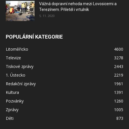
Vážná dopravní nehoda mezi Lovosicemi a
Terezínem. Přiletěl i vrtulník
5. 11. 2020
POPULÁRNÍ KATEGORIE
Litoměřicko
4600
Televize
3278
Tiskové zprávy
2443
1. Ústecko
2219
Redakční zprávy
1961
Kultura
1391
Pozvánky
1260
Zprávy
1005
Děti
873