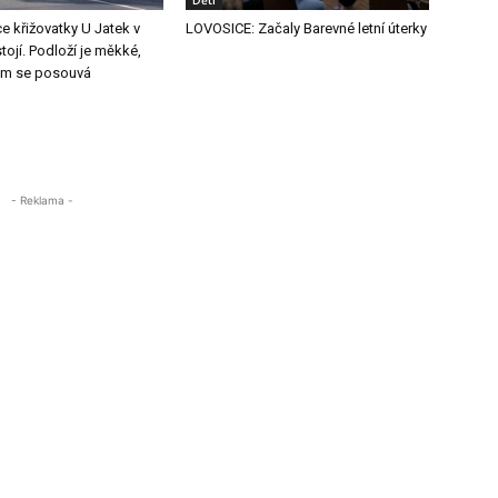
Děti
e křižovatky U Jatek v
LOVOSICE: Začaly Barevné letní úterky
tojí. Podloží je měkké,
m se posouvá
- Reklama -