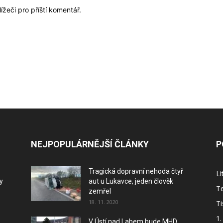
ížeči pro příští komentář.
NEJPOPULÁRNĚJŠÍ ČLÁNKY
P
Tragická dopravní nehoda čtyř
L
y
aut u Lukavce, jeden člověk
Te
zemřel
18. 11. 2020
Ti
1.
V Ústí nad Labem bude MHD