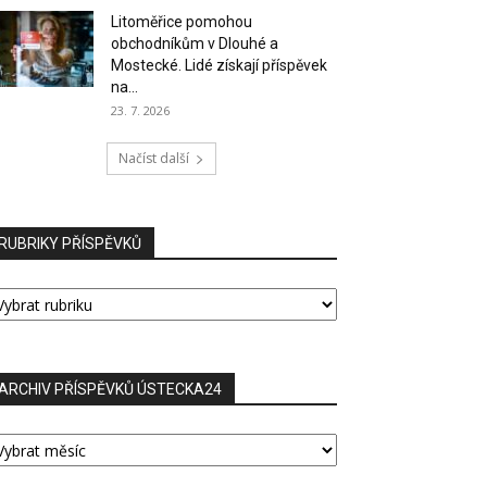
Litoměřice pomohou
obchodníkům v Dlouhé a
Mostecké. Lidé získají příspěvek
na...
23. 7. 2026
Načíst další
RUBRIKY PŘÍSPĚVKŮ
UBRIKY
ŘÍSPĚVKŮ
ARCHIV PŘÍSPĚVKŮ ÚSTECKA24
RCHIV
ŘÍSPĚVKŮ
STECKA24