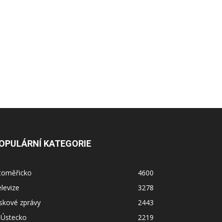
OPULÁRNÍ KATEGORIE
itoměřicko
4600
levize
3278
skové zprávy
2443
 Ústecko
2219