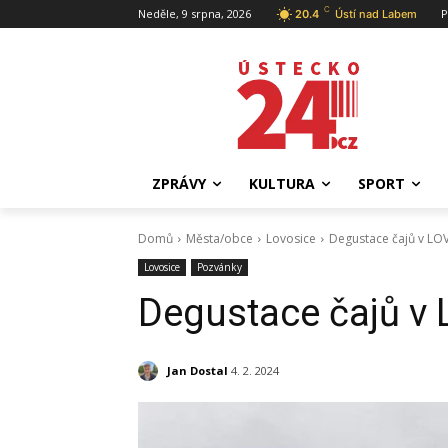
C
Neděle, 9 srpna, 2026
P
20.4
Ústí nad Labem
ZPRÁVY
KULTURA
SPORT
Domů
Města/obce
Lovosice
Degustace čajů v LOV
Lovosice
Pozvánky
Degustace čajů v L
Jan Dostal
4. 2. 2024