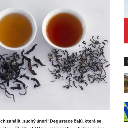
ch zahájit „suchý únor!“ Degustace čajů, která se