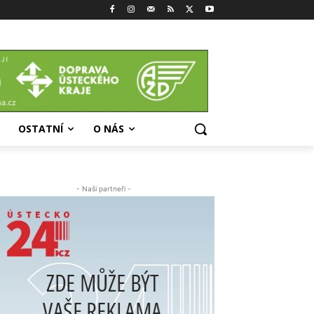
OSTATNÍ
O NÁS
- Naši partneři -