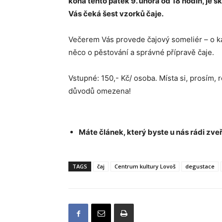
koná tento pátek 9. února od 18 hodin, je s
Vás čeká šest vzorků čaje.
Večerem Vás provede čajový someliér – o k
něco o pěstování a správné přípravě čaje.
Vstupné: 150,- Kč/ osoba. Místa si, prosím,
důvodů omezena!
Máte článek, který byste u nás rádi zveř
TAGS
čaj
Centrum kultury Lovoš
degustace