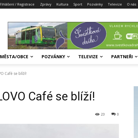
řihlášení / Registrace
Zprávy
Kultura
Sport
Pozvánky
Televize
O nás
MĚSTA/OBCE
POZVÁNKY
TELEVIZE
PARTNEŘI
O Café se blíží!
OVO Café se blíží!
23
0