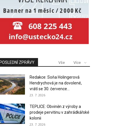
POSLEDNÍ ZPRÁVY
Vše
Více
Redakce: Soňa Holingerová
Hendrychová je na dovolené,
vrátí se 30. července...
23. 7. 2026
TEPLICE: Obviněn z výroby a
prodeje pervitinu v zahrádkářské
kolonii
23. 7. 2026