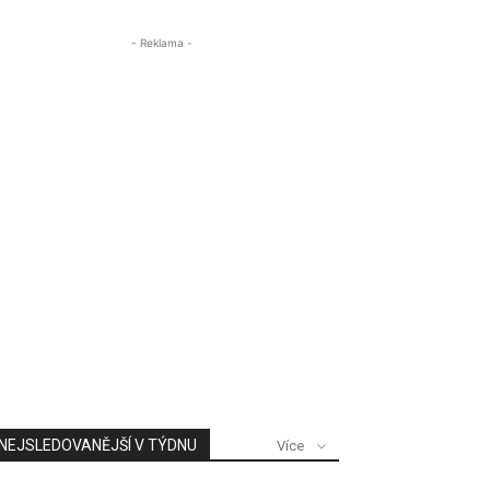
- Reklama -
NEJSLEDOVANĚJŠÍ V TÝDNU
Více