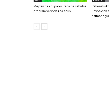
Děti
Lovosice
Mejdan na koupálku tradičně nabídne
Rekonstrukc
program ve vodě i na souši
Lovosicích s
harmonogra