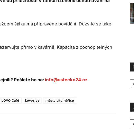
kvělou příležitostí! V rámci řízeného ochutnávání na
aždém šálku má připravené povídání. Dozvíte se také
 rezervujte přímo v kavárně. Kapacita z pochopitelných
R
ejnili? Pošlete ho na:
info@ustecko24.cz
P
LOVO Café
Lovosice
město Litoměřice
A
P
Ú