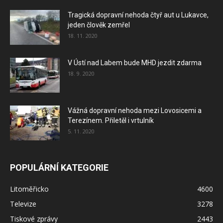
Tragická dopravní nehoda čtyř aut u Lukavce,
jeden člověk zemřel
18. 11. 2020
V Ústí nad Labem bude MHD jezdit zdarma
18. 9. 2020
Vážná dopravní nehoda mezi Lovosicemi a
Terezínem. Přiletěl i vrtulník
5. 11. 2020
POPULÁRNÍ KATEGORIE
Litoměřicko
4600
Televize
3278
Tiskové zprávy
2443