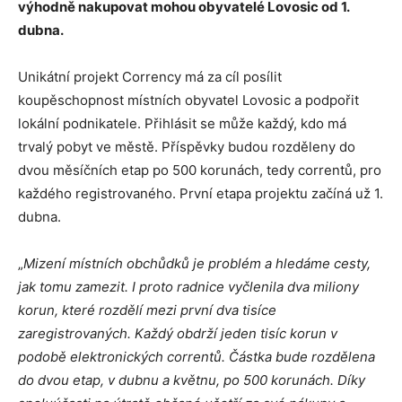
výhodně nakupovat mohou obyvatelé Lovosic od 1.
dubna.
Unikátní projekt Corrency má za cíl posílit
koupěschopnost místních obyvatel Lovosic a podpořit
lokální podnikatele. Přihlásit se může každý, kdo má
trvalý pobyt ve městě. Příspěvky budou rozděleny do
dvou měsíčních etap po 500 korunách, tedy correntů, pro
každého registrovaného. První etapa projektu začíná už 1.
dubna.
„
Mizení místních obchůdků je problém a hledáme cesty,
jak tomu zamezit. I proto radnice vyčlenila dva miliony
korun, které rozdělí mezi první dva tisíce
zaregistrovaných. Každý obdrží jeden tisíc korun
v
podobě elektronických correntů. Částka bude rozdělena
do dvou etap, v dubnu a květnu, po 500 korunách.
Díky