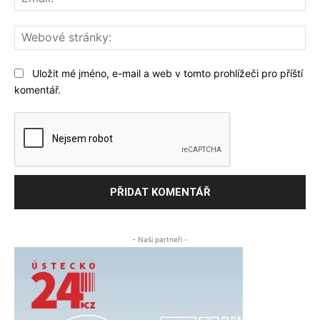
We
str
Uložit mé jméno, e-mail a web v tomto prohlížeči pro příští
komentář.
- Naši partneři -