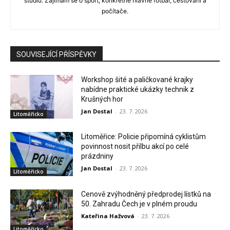
studiu. Zajímám se o sport, konkrétně hlavně fotbal, cestování a
počítače.
SOUVISEJÍCÍ PŘÍSPĚVKY
Workshop šité a paličkované krajky
nabídne praktické ukázky technik z
Krušných hor
Jan Dostal
-
23. 7. 2026
Litoměřicko
Litoměřice: Policie připomíná cyklistům
povinnost nosit přilbu akcí po celé
prázdniny
Jan Dostal
-
23. 7. 2026
Litoměřicko
Cenově zvýhodněný předprodej lístků na
50. Zahradu Čech je v plném proudu
Kateřina Hažvová
-
23. 7. 2026
Litoměřicko