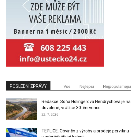
POSLEDNÍ ZPRÁVY
Vše
Nejlepší
Nejpopulárnější
Redakce: Soňa Holingerová Hendrychová je na
dovolené, vrátí se 30. července...
23. 7. 2026
TEPLICE: Obviněn z výroby a prodeje pervitinu