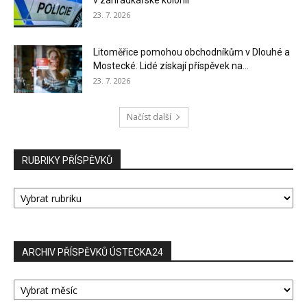
v zahrádkářské kolonii
23. 7. 2026
Litoměřice pomohou obchodníkům v Dlouhé a
Mostecké. Lidé získají příspěvek na...
23. 7. 2026
Načíst další
RUBRIKY PŘÍSPĚVKŮ
RUBRIKY
PŘÍSPĚVKŮ
ARCHIV PŘÍSPĚVKŮ ÚSTECKA24
ARCHIV
PŘÍSPĚVKŮ
ÚSTECKA24