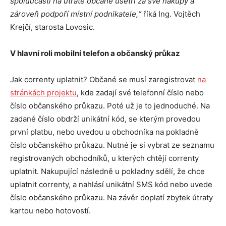
spoluúčasti na útratě občané ušetří za své nákupy a
zároveň podpoří místní podnikatele,“
říká Ing. Vojtěch
Krejčí, starosta Lovosic.
V hlavní roli mobilní telefon a občanský průkaz
Jak correnty uplatnit? Občané se musí zaregistrovat
na
stránkách projektu
, kde zadají své telefonní číslo nebo
číslo občanského průkazu. Poté už je to jednoduché. Na
zadané číslo obdrží unikátní kód, se kterým provedou
první platbu, nebo uvedou u obchodníka na pokladně
číslo občanského průkazu. Nutné je si vybrat ze seznamu
registrovaných obchodníků, u kterých chtějí correnty
uplatnit. Nakupující následně u pokladny sdělí, že chce
uplatnit correnty, a nahlásí unikátní SMS kód nebo uvede
číslo občanského průkazu. Na závěr doplatí zbytek útraty
kartou nebo hotovostí.