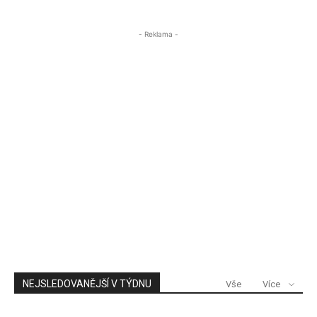
- Reklama -
NEJSLEDOVANĚJŠÍ V TÝDNU
Vše
Více