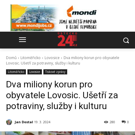
Domů
Litoměřicko
Lovosice
Dva miliony korun pro obyvatele
Lovosic. Ušetří za potraviny, služby i kulturu
Litoměřicko
Lovosice
Tiskové zprávy
Dva miliony korun pro
obyvatele Lovosic. Ušetří za
potraviny, služby i kulturu
Jan Dostal
19. 3. 2024
280
0