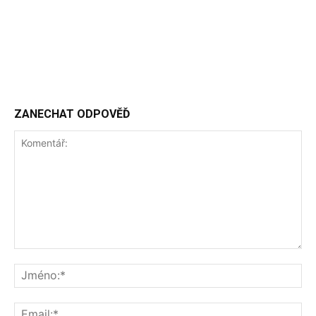
ZANECHAT ODPOVĚĎ
Komentář:
Jm
Ema