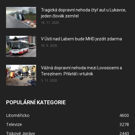
Tragická dopravní nehoda čtyř aut u Lukavce,
jeden člověk zemřel
18. 11. 2020
V Ústí nad Labem bude MHD jezdit zdarma
18. 9. 2020
Vážná dopravní nehoda mezi Lovosicemi a
Terezínem. Přiletěl i vrtulník
5. 11. 2020
POPULÁRNÍ KATEGORIE
Litoměřicko
4600
Televize
3278
Tiskové zprávy
2443