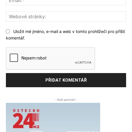
We
str
Uložit mé jméno, e-mail a web v tomto prohlížeči pro příští
komentář.
- Naši partneři -