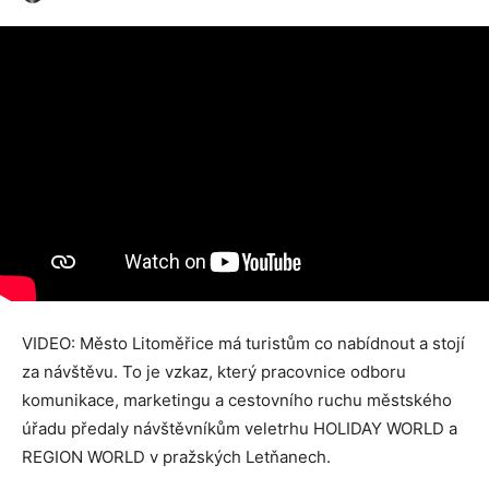
VIDEO: Město Litoměřice má turistům co nabídnout a stojí
za návštěvu. To je vzkaz, který pracovnice odboru
komunikace, marketingu a cestovního ruchu městského
úřadu předaly návštěvníkům veletrhu HOLIDAY WORLD a
REGION WORLD v pražských Letňanech.