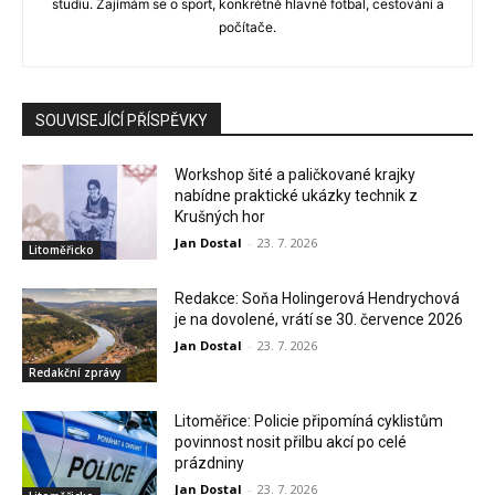
studiu. Zajímám se o sport, konkrétně hlavně fotbal, cestování a
počítače.
SOUVISEJÍCÍ PŘÍSPĚVKY
Workshop šité a paličkované krajky
nabídne praktické ukázky technik z
Krušných hor
Jan Dostal
-
23. 7. 2026
Litoměřicko
Redakce: Soňa Holingerová Hendrychová
je na dovolené, vrátí se 30. července 2026
Jan Dostal
-
23. 7. 2026
Redakční zprávy
Litoměřice: Policie připomíná cyklistům
povinnost nosit přilbu akcí po celé
prázdniny
Jan Dostal
-
23. 7. 2026