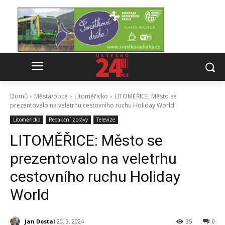
Domů
Města/obce
Litoměřicko
LITOMĚŘICE: Město se
prezentovalo na veletrhu cestovního ruchu Holiday World
Litoměřicko
Redakční zprávy
Televize
LITOMĚŘICE: Město se
prezentovalo na veletrhu
cestovního ruchu Holiday
World
Jan Dostal
20. 3. 2024
35
0