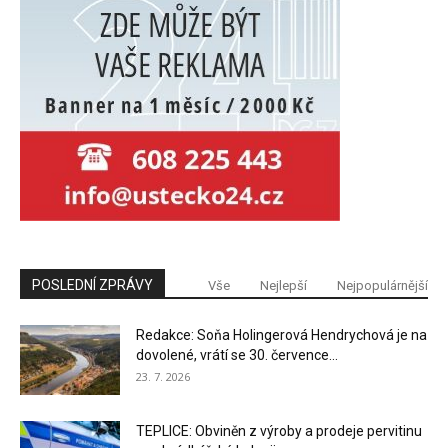
POSLEDNÍ ZPRÁVY
Vše
Nejlepší
Nejpopulárnější
Redakce: Soňa Holingerová Hendrychová je na
dovolené, vrátí se 30. července...
23. 7. 2026
TEPLICE: Obviněn z výroby a prodeje pervitinu