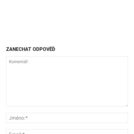
ZANECHAT ODPOVĚĎ
Komentář:
Jm
Ema