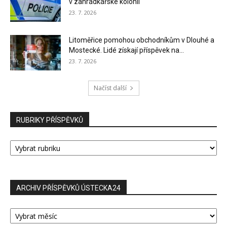
v zahrádkářské kolonii
23. 7. 2026
Litoměřice pomohou obchodníkům v Dlouhé a
Mostecké. Lidé získají příspěvek na...
23. 7. 2026
Načíst další
RUBRIKY PŘÍSPĚVKŮ
RUBRIKY
PŘÍSPĚVKŮ
ARCHIV PŘÍSPĚVKŮ ÚSTECKA24
ARCHIV
PŘÍSPĚVKŮ