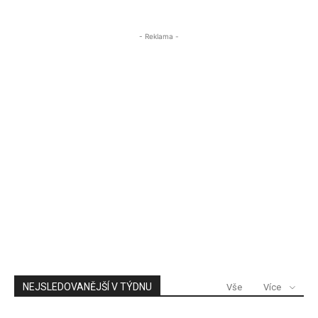
ÚSTECKA24
- Reklama -
NEJSLEDOVANĚJŠÍ V TÝDNU
Vše
Více