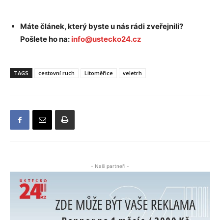
Máte článek, který byste u nás rádi zveřejnili?
Pošlete ho na:
info@ustecko24.cz
TAGS
cestovní ruch
Litoměřice
veletrh
- Naši partneři -