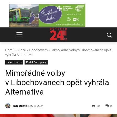
Domů
Obce
Libochovany
Mimořádné volby v Libochovanech opět
vyhrála Alternativa
Libochovany
Redakční zprávy
Mimořádné volby
v Libochovanech opět vyhrála
Alternativa
Jan Dostal
25. 3. 2024
20
0