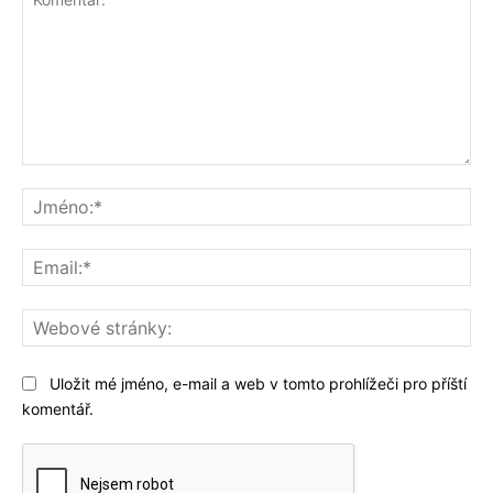
Komentář:
Jm
Ema
We
str
Uložit mé jméno, e-mail a web v tomto prohlížeči pro příští
komentář.