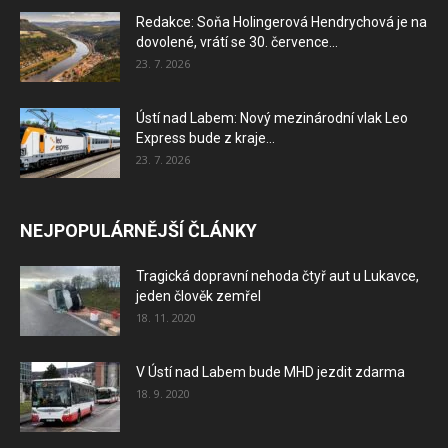
Redakce: Soňa Holingerová Hendrychová je na
dovolené, vrátí se 30. července...
23. 7. 2026
Ústí nad Labem: Nový mezinárodní vlak Leo
Express bude z kraje...
23. 7. 2026
NEJPOPULÁRNĚJŠÍ ČLÁNKY
Tragická dopravní nehoda čtyř aut u Lukavce,
jeden člověk zemřel
18. 11. 2020
V Ústí nad Labem bude MHD jezdit zdarma
18. 9. 2020