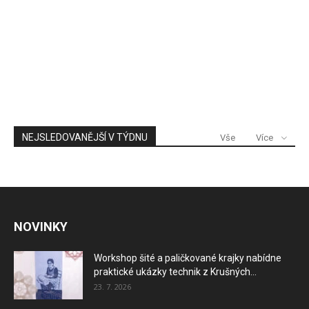
NEJSLEDOVANĚJŠÍ V TÝDNU
Vše
Více
NOVINKY
Workshop šité a paličkované krajky nabídne
praktické ukázky technik z Krušných...
23. 7. 2026