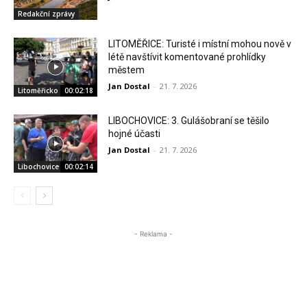
Redakční zprávy
LITOMĚŘICE: Turisté i místní mohou nově v
létě navštívit komentované prohlídky
městem
Jan Dostal
-
21. 7. 2026
Litoměřicko
00:02:18
LIBOCHOVICE: 3. Gulášobraní se těšilo
hojné účasti
Jan Dostal
-
21. 7. 2026
Libochovice
00:02:14
- Reklama -