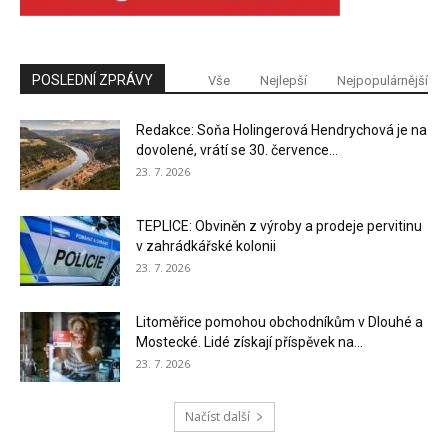
POSLEDNÍ ZPRÁVY
Vše
Nejlepší
Nejpopulárnější
Redakce: Soňa Holingerová Hendrychová je na
dovolené, vrátí se 30. července...
23. 7. 2026
TEPLICE: Obviněn z výroby a prodeje pervitinu
v zahrádkářské kolonii
23. 7. 2026
Litoměřice pomohou obchodníkům v Dlouhé a
Mostecké. Lidé získají příspěvek na...
23. 7. 2026
Načíst další