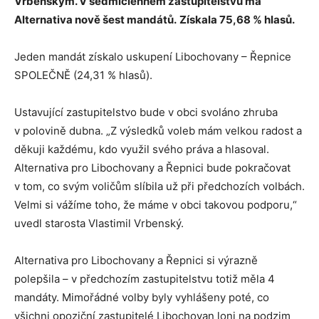
Vrbenským. V sedmičlenném zastupitelstvu má
Alternativa nově šest mandátů.
Získala 75,68 % hlasů.
Jeden mandát získalo uskupení Libochovany – Řepnice
SPOLEČNĚ (24,31 % hlasů).
Ustavující zastupitelstvo bude v obci svoláno zhruba
v polovině dubna. „Z výsledků voleb mám velkou radost a
děkuji každému, kdo využil svého práva a hlasoval.
Alternativa pro Libochovany a Řepnici bude pokračovat
v tom, co svým voličům slíbila už při předchozích volbách.
Velmi si vážíme toho, že máme v obci takovou podporu,“
uvedl starosta Vlastimil Vrbenský.
Alternativa pro Libochovany a Řepnici si výrazně
polepšila – v předchozím zastupitelstvu totiž měla 4
mandáty. Mimořádné volby byly vyhlášeny poté, co
všichni opoziční zastupitelé Libochovan loni na podzim