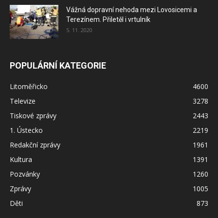
Vážná dopravní nehoda mezi Lovosicemi a
Terezínem. Přiletěl i vrtulník
5. 11. 2020
POPULÁRNÍ KATEGORIE
Litoměřicko
4600
Televize
3278
Tiskové zprávy
2443
1. Ústecko
2219
Redakční zprávy
1961
Kultura
1391
Pozvánky
1260
Zprávy
1005
Děti
873