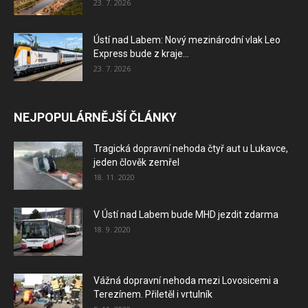
23. 7. 2026
Ústí nad Labem: Nový mezinárodní vlak Leo
Express bude z kraje...
23. 7. 2026
NEJPOPULÁRNĚJŠÍ ČLÁNKY
Tragická dopravní nehoda čtyř aut u Lukavce,
jeden člověk zemřel
18. 11. 2020
V Ústí nad Labem bude MHD jezdit zdarma
18. 9. 2020
Vážná dopravní nehoda mezi Lovosicemi a
Terezínem. Přiletěl i vrtulník