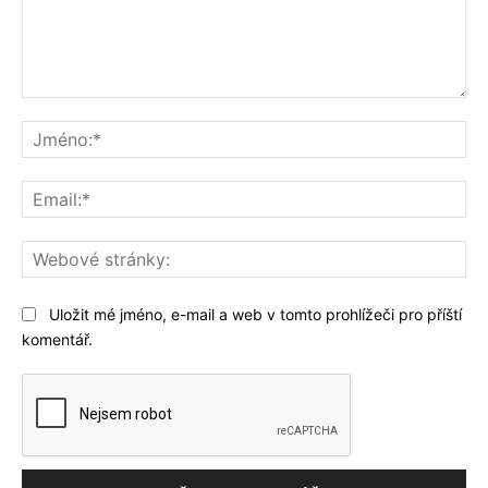
Komentář:
Jm
Ema
We
str
Uložit mé jméno, e-mail a web v tomto prohlížeči pro příští
komentář.