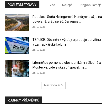
POSLEDNÍ ZPRÁVY
Vše
Nejlepší
Nejpopulárnější
Redakce: Soňa Holingerová Hendrychová je na
dovolené, vrátí se 30. července...
23. 7. 2026
TEPLICE: Obviněn z výroby a prodeje pervitinu
v zahrádkářské kolonii
23. 7. 2026
Litoměřice pomohou obchodníkům v Dlouhé a
Mostecké. Lidé získají příspěvek na...
23. 7. 2026
Načíst další
RUBRIKY PŘÍSPĚVKŮ