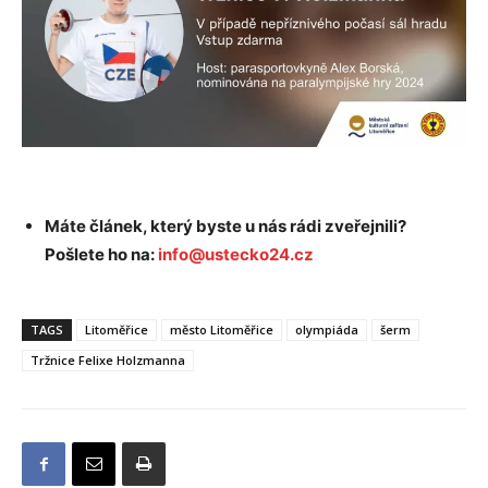
Máte článek, který byste u nás rádi zveřejnili?
Pošlete ho na:
info@ustecko24.cz
TAGS
Litoměřice
město Litoměřice
olympiáda
šerm
Tržnice Felixe Holzmanna