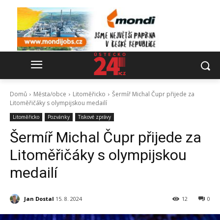
Domů
Města/obce
Litoměřicko
Šermíř Michal Čupr přijede za
Litoměřičáky s olympijskou medailí
Litoměřicko
Pozvánky
Tiskové zprávy
Šermíř Michal Čupr přijede za
Litoměřičáky s olympijskou
medailí
Jan Dostal
15. 8. 2024
12
0