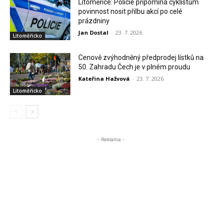
Litoměřice: Policie připomíná cyklistům
povinnost nosit přilbu akcí po celé
prázdniny
Jan Dostal
-
23. 7. 2026
Litoměřicko
Cenově zvýhodněný předprodej lístků na
50. Zahradu Čech je v plném proudu
Kateřina Hažvová
-
23. 7. 2026
Litoměřicko
- Reklama -