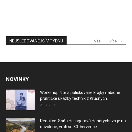
NEJSLEDOVANĚJŠÍ V TÝDNU
Vše
Více
NOVINKY
Workshop šité a paličkované krajky nabídne
praktické ukázky technik z Krušných...
23. 7. 2026
Redakce: Soňa Holingerová Hendrychová je na
dovolené, vrátí se 30. července...