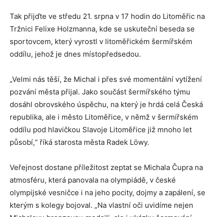
Tak přijďte ve středu 21. srpna v 17 hodin do Litoměřic na
Tržnici Felixe Holzmanna, kde se uskuteční beseda se
sportovcem, který vyrostl v litoměřickém šermířském
oddílu, jehož je dnes místopředsedou.
„Velmi nás těší, že Michal i přes své momentální vytížení
pozvání města přijal. Jako součást šermířského týmu
dosáhl obrovského úspěchu, na který je hrdá celá Česká
republika, ale i město Litoměřice, v němž v šermířském
oddílu pod hlavičkou Slavoje Litoměřice již mnoho let
působí,“ říká starosta města Radek Löwy.
Veřejnost dostane příležitost zeptat se Michala Čupra na
atmosféru, která panovala na olympiádě, v české
olympijské vesničce i na jeho pocity, dojmy a zapálení, se
kterým s kolegy bojoval. „Na vlastní oči uvidíme nejen