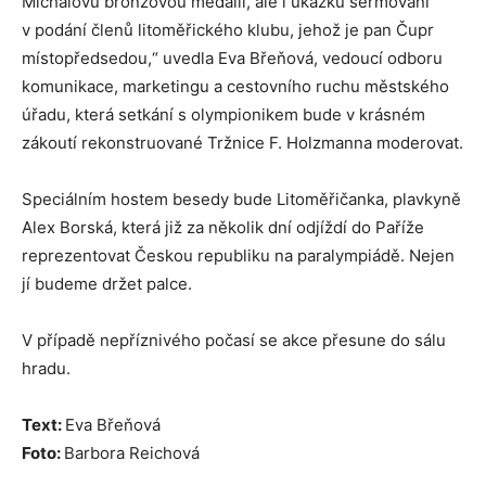
Michalovu bronzovou medaili, ale i ukázku šermování
v podání členů litoměřického klubu, jehož je pan Čupr
místopředsedou,“ uvedla Eva Břeňová, vedoucí odboru
komunikace, marketingu a cestovního ruchu městského
úřadu, která setkání s olympionikem bude v krásném
zákoutí rekonstruované Tržnice F. Holzmanna moderovat.
Speciálním hostem besedy bude Litoměřičanka, plavkyně
Alex Borská, která již za několik dní odjíždí do Paříže
reprezentovat Českou republiku na paralympiádě. Nejen
jí budeme držet palce.
V případě nepříznivého počasí se akce přesune do sálu
hradu.
Text:
Eva Břeňová
Foto:
Barbora Reichová