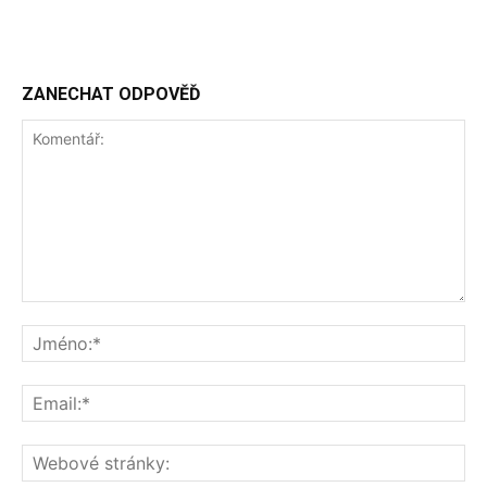
ZANECHAT ODPOVĚĎ
Komentář:
Jm
Ema
We
str