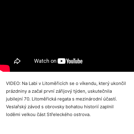
VIDEO: Na Labi v Litoměřicích se o víkendu, který ukončil
prázdniny a začal první zářijový týden, uskutečnila
jubilejní 70. Litoměřická regata s mezinárodní účastí.
Veslařský závod s obrovsky bohatou historií zaplnil
loděmi velkou část Střeleckého ostrova.