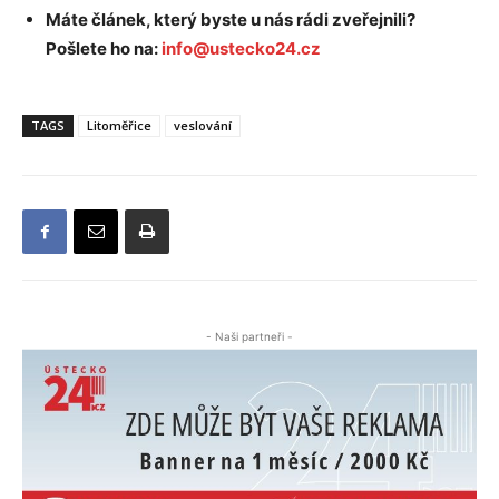
Máte článek, který byste u nás rádi zveřejnili?
Pošlete ho na:
info@ustecko24.cz
TAGS
Litoměřice
veslování
- Naši partneři -