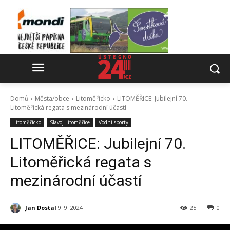
Domů
Města/obce
Litoměřicko
LITOMĚŘICE: Jubilejní 70.
Litoměřická regata s mezinárodní účastí
Litoměřicko
Slavoj Litoměřice
Vodní sporty
LITOMĚŘICE: Jubilejní 70.
Litoměřická regata s
mezinárodní účastí
Jan Dostal
9. 9. 2024
25
0