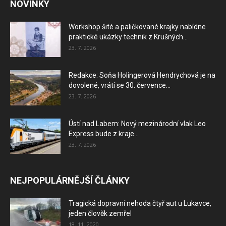
NOVINKY
Workshop šité a paličkované krajky nabídne
praktické ukázky technik z Krušných...
23. 7. 2026
Redakce: Soňa Holingerová Hendrychová je na
dovolené, vrátí se 30. července...
23. 7. 2026
Ústí nad Labem: Nový mezinárodní vlak Leo
Express bude z kraje...
23. 7. 2026
NEJPOPULÁRNĚJŠÍ ČLÁNKY
Tragická dopravní nehoda čtyř aut u Lukavce,
jeden člověk zemřel
18. 11. 2020