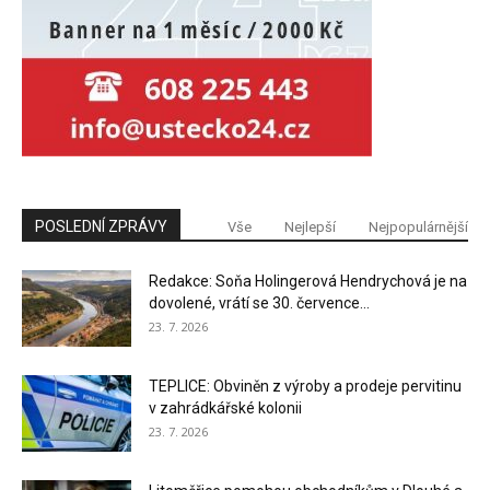
POSLEDNÍ ZPRÁVY
Vše
Nejlepší
Nejpopulárnější
Redakce: Soňa Holingerová Hendrychová je na
dovolené, vrátí se 30. července...
23. 7. 2026
TEPLICE: Obviněn z výroby a prodeje pervitinu
v zahrádkářské kolonii
23. 7. 2026