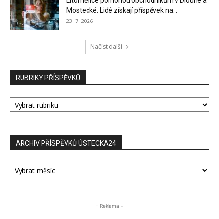
Litoměřice pomohou obchodníkům v Dlouhé a
Mostecké. Lidé získají příspěvek na...
23. 7. 2026
Načíst další
RUBRIKY PŘÍSPĚVKŮ
RUBRIKY
PŘÍSPĚVKŮ
ARCHIV PŘÍSPĚVKŮ ÚSTECKA24
ARCHIV
PŘÍSPĚVKŮ
ÚSTECKA24
- Reklama -