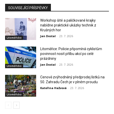
SOUVISEJÍCÍ PŘÍSPĚVKY
Workshop šité a paličkované krajky
nabídne praktické ukázky technik z
Krušných hor
Jan Dostal
-
23. 7. 2026
Litoměřicko
Litoměřice: Policie připomíná cyklistům
povinnost nosit přilbu akcí po celé
prázdniny
Jan Dostal
-
23. 7. 2026
Litoměřicko
Cenově zvýhodněný předprodej lístků na
50. Zahradu Čech je v plném proudu
Kateřina Hažvová
-
23. 7. 2026
Litoměřicko