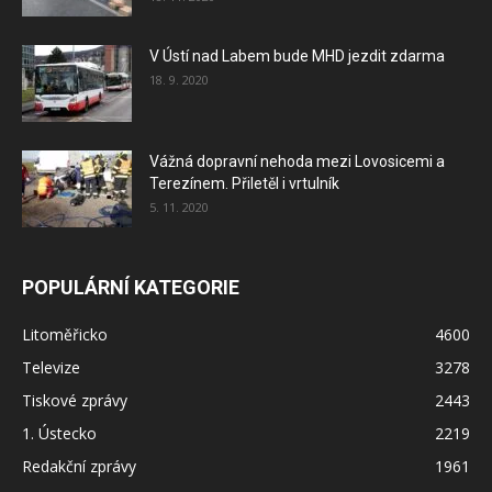
V Ústí nad Labem bude MHD jezdit zdarma
18. 9. 2020
Vážná dopravní nehoda mezi Lovosicemi a
Terezínem. Přiletěl i vrtulník
5. 11. 2020
POPULÁRNÍ KATEGORIE
Litoměřicko
4600
Televize
3278
Tiskové zprávy
2443
1. Ústecko
2219
Redakční zprávy
1961