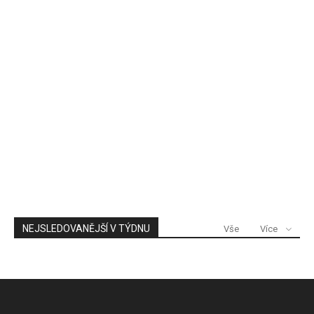
NEJSLEDOVANĚJŠÍ V TÝDNU
Vše
Více