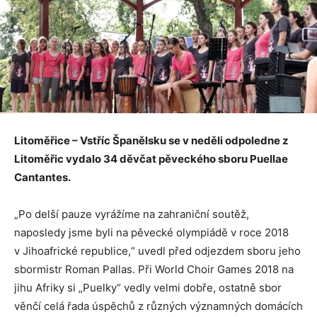
Litoměřice – Vstříc Španělsku se v neděli odpoledne z
Litoměřic vydalo 34 děvčat pěveckého sboru Puellae
Cantantes.
„Po delší pauze vyrážíme na zahraniční soutěž,
naposledy jsme byli na pěvecké olympiádě v roce 2018
v Jihoafrické republice,“ uvedl před odjezdem sboru jeho
sbormistr Roman Pallas. Při World Choir Games 2018 na
jihu Afriky si „Puelky“ vedly velmi dobře, ostatně sbor
věnčí celá řada úspěchů z různých významných domácích