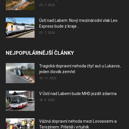
23. 7. 2026
Ústí nad Labem: Nový mezinárodní vlak Leo
Express bude z kraje...
23. 7. 2026
NEJPOPULÁRNĚJŠÍ ČLÁNKY
Tragická dopravní nehoda čtyř aut u Lukavce,
jeden člověk zemřel
18. 11. 2020
V Ústí nad Labem bude MHD jezdit zdarma
18. 9. 2020
Vážná dopravní nehoda mezi Lovosicemi a
Terezínem. Přiletěl i vrtulník