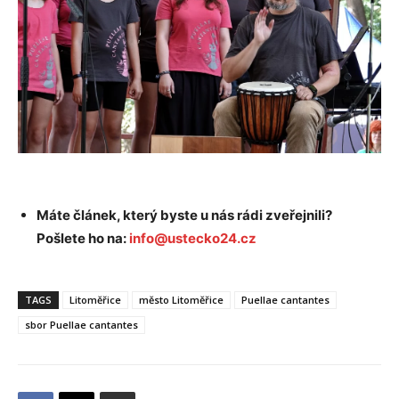
Máte článek, který byste u nás rádi zveřejnili?
Pošlete ho na:
info@ustecko24.cz
TAGS
Litoměřice
město Litoměřice
Puellae cantantes
sbor Puellae cantantes