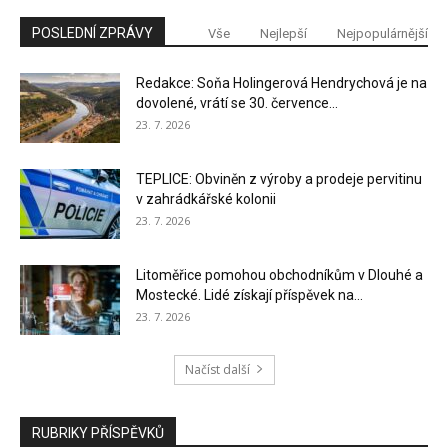
POSLEDNÍ ZPRÁVY
Vše
Nejlepší
Nejpopulárnější
Redakce: Soňa Holingerová Hendrychová je na
dovolené, vrátí se 30. července...
23. 7. 2026
TEPLICE: Obviněn z výroby a prodeje pervitinu
v zahrádkářské kolonii
23. 7. 2026
Litoměřice pomohou obchodníkům v Dlouhé a
Mostecké. Lidé získají příspěvek na...
23. 7. 2026
Načíst další
RUBRIKY PŘÍSPĚVKŮ