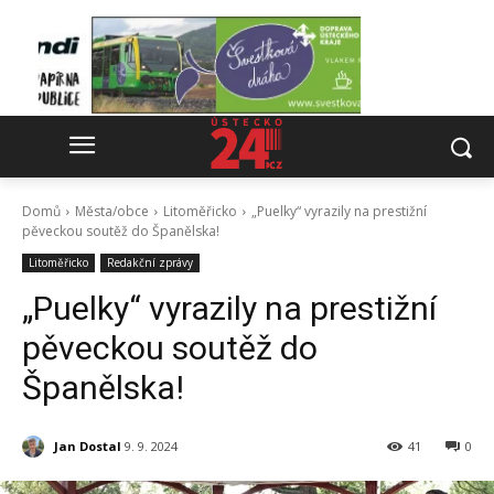
Domů
Města/obce
Litoměřicko
„Puelky“ vyrazily na prestižní
pěveckou soutěž do Španělska!
Litoměřicko
Redakční zprávy
„Puelky“ vyrazily na prestižní
pěveckou soutěž do
Španělska!
Jan Dostal
9. 9. 2024
41
0