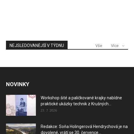
NEJSLEDOVANĚJŠÍ V TÝDNU
Vše
Více
NOVINKY
Workshop šité a paličkované krajky nabídne
praktické ukázky technik z Krušných...
23. 7. 2026
Redakce: Soňa Holingerová Hendrychová je na
dovolené, vrátí se 30. července...