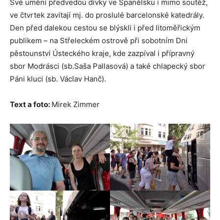
Své umění předvedou dívky ve Španělsku i mimo soutěž,
ve čtvrtek zavítají mj. do proslulé barcelonské katedrály.
Den před dalekou cestou se blýskli i před litoměřickým
publikem – na Střeleckém ostrově při sobotním Dni
pěstounství Ústeckého kraje, kde zazpíval i přípravný
sbor Modrásci (sb.Saša Pallasová) a také chlapecký sbor
Páni kluci (sb. Václav Hanč).
Text a foto:
Mirek Zimmer