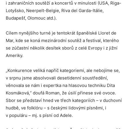
i zahraničních soutěží a koncertů v minulosti (USA, Riga-
Lotyšsko, Neerpelt-Belgie, Riva del Garda-Itálie,
Budapešť, Olomouc atd.).
Cílem nynějšího turné je tentokrát španělské Lloret de
Mar, kde se koná mezinárodní soutěž a festival, kterého
se zúčastní několik desítek sborů z celé Evropy i z jižní
Ameriky.
„Konkurence veliká napříč kategoriemi, ale nebojíme se,
v srpnu jsme absolvovali desetidenní soustředění,
věnovala se nám i expertka na hlasovou techniku Dita
Kosmáková,“ doufá Roman, že úsilí přinese své ovoce.
Sbor se představí hned ve třech kategoriích – v duchovní
hudbě, ve folklóru – s českými lidovými písněmi, i
v populáru – mj. s písní od Adele.