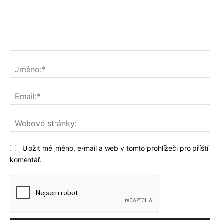
Komentář:
Jm
Ema
We
str
Uložit mé jméno, e-mail a web v tomto prohlížeči pro příští
komentář.