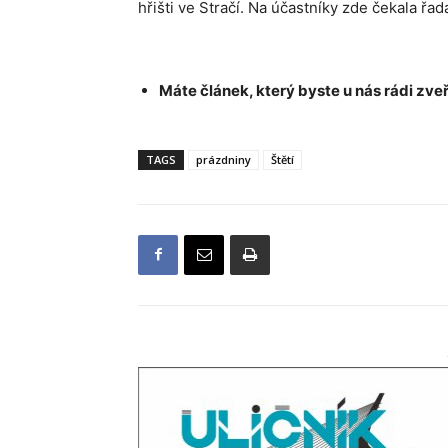
hřišti ve Stračí. Na účastníky zde čekala ř
Máte článek, který byste u nás rádi zveř
TAGS
prázdniny
Štětí