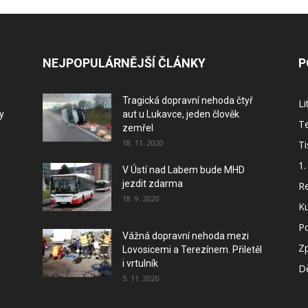
NEJPOPULÁRNĚJŠÍ ČLÁNKY
P
Tragická dopravní nehoda čtyř
L
y
aut u Lukavce, jeden člověk
Te
zemřel
18. 11. 2020
Ti
1.
V Ústí nad Labem bude MHD
jezdit zdarma
Re
18. 9. 2020
Ku
P
Vážná dopravní nehoda mezi
Z
Lovosicemi a Terezínem. Přiletěl
i vrtulník
Dě
5. 11. 2020