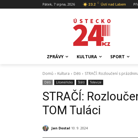
C
Pátek, 7 srpna, 2026
Př
23.2
Ústí nad Labem
ZPRÁVY
KULTURA
SPORT
Domů
Kultura
Děti
STRAČÍ: Rozloučení s prázdnin
Děti
Litoměřicko
Štětí
Televize
STRAČÍ: Rozloučen
TOM Tuláci
Jan Dostal
10. 9. 2024