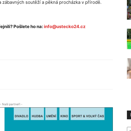
ada zábavných soutěží a pěkná procházka v přírodě.
ejnili? Pošlete ho na:
info@ustecko24.cz
- Naši partneři -
R