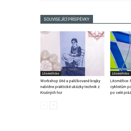
SOUVISEJÍCÍ PŘÍSPĚVKY
Litoměřicko
Litoměřicko
Workshop šité a paličkované krajky
Litoměřice: 
nabídne praktické ukázky technik z
cyklistům po
Krušných hor
po celé prá