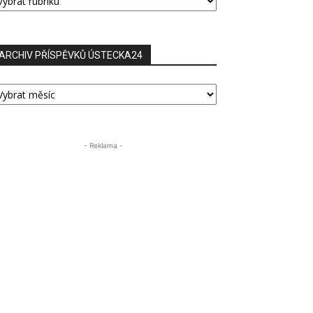
ŘÍSPĚVKŮ
ARCHIV PŘÍSPĚVKŮ ÚSTECKA24
RCHIV
ŘÍSPĚVKŮ
STECKA24
- Reklama -