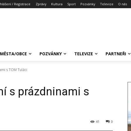
ihlášení / Registrace
Zprávy
Kultura
Sport
Pozvánky
Televize
O nás
MĚSTA/OBCE
POZVÁNKY
TELEVIZE
PARTNEŘI
ami s TOM Tuláci
í s prázdninami s
41
0