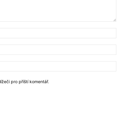
Jméno:*
Email:*
Webové
stránky:
ížeči pro příští komentář.