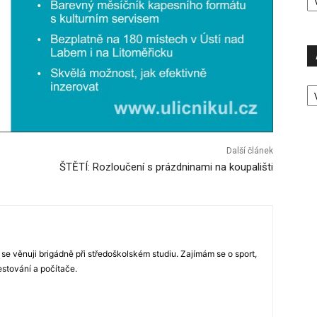
P
A
P
Ú
Další článek
ŠTĚTÍ: Rozloučení s prázdninami na koupališti
 se věnuji brigádně při středoškolském studiu. Zajímám se o sport,
estování a počítače.