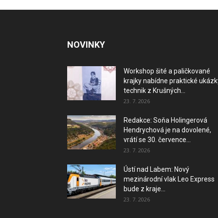
NOVINKY
Workshop šité a paličkované
krajky nabídne praktické ukázk
technik z Krušných...
23. 7. 2026
Redakce: Soňa Holingerová
Hendrychová je na dovolené,
vrátí se 30. července...
23. 7. 2026
Ústí nad Labem: Nový
mezinárodní vlak Leo Express
bude z kraje...
23. 7. 2026