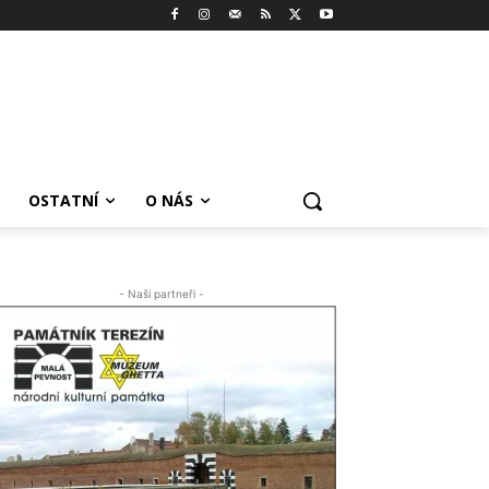
OSTATNÍ
O NÁS
- Naši partneři -