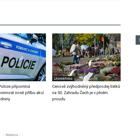
Litoměřicko
Policie připomíná
Cenově zvýhodněný předprodej lístků
vinnost nosit přilbu akcí
na 50. Zahradu Čech je v plném
zdniny
proudu
- Reklama -