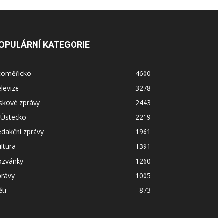
OPULÁRNÍ KATEGORIE
itoměřicko
4600
levize
3278
skové zprávy
2443
 Ústecko
2219
dakční zprávy
1961
ltura
1391
ozvánky
1260
právy
1005
ti
873