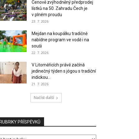
Cenově zvýhodněný předprodej
lístků na 50. Zahradu Čech je
v plném proudu
23. 7. 2026
Mejdan na koupálku tradičně
nabídne program ve vodě i na
souši
22. 7. 2026
V Litoměřicích právě začíná
jedinečný týden s jógou s tradiční
indickou...
21. 7. 2026
Načíst další
RUBRIKY PŘÍSPĚVKŮ
UBRIKY