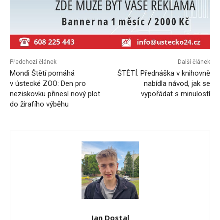
Předchozí článek
Další článek
Mondi Štětí pomáhá
ŠTĚTÍ: Přednáška v knihovně
v ústecké ZOO: Den pro
nabídla návod, jak se
neziskovku přinesl nový plot
vypořádat s minulostí
do žirafího výběhu
Jan Dostal