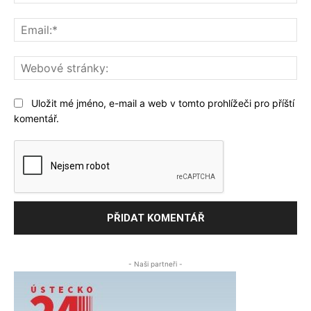
Ema
We
str
Uložit mé jméno, e-mail a web v tomto prohlížeči pro příští
komentář.
- Naši partneři -