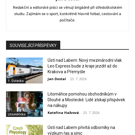
Redakční a editorské práci se věnuji brigádně při středoškolském
studiu. Zajímám se o sport, konkrétně hlavně fotbal, cestování a
počítače.
SOUVISEJÍCÍ PŘÍSPĚVKY
Ústí nad Labem: Nový mezinárodní vlak
Leo Express bude z kraje jezdit až do
Krakova a Přemyšle
Jan Dostal
-
23. 7. 2026
1. Ústecko
Litoměřice pomohou obchodníkům v
Dlouhé a Mostecké. Lidé získají příspěvek
na nákupy
Kateřina Hažvová
-
23. 7. 2026
Litoměřicko
Ústí nad Labem přivítá odborníky na
výzkum řas a sinic