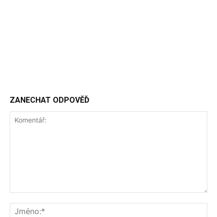
ZANECHAT ODPOVĚĎ
Komentář:
Jm