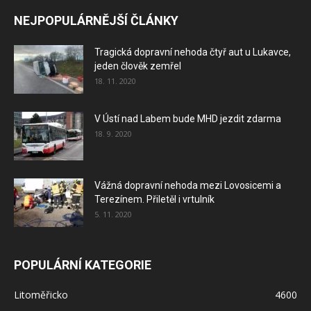
NEJPOPULÁRNĚJŠÍ ČLÁNKY
Tragická dopravní nehoda čtyř aut u Lukavce,
jeden člověk zemřel
18. 11. 2020
V Ústí nad Labem bude MHD jezdit zdarma
18. 9. 2020
Vážná dopravní nehoda mezi Lovosicemi a
Terezínem. Přiletěl i vrtulník
5. 11. 2020
POPULÁRNÍ KATEGORIE
Litoměřicko
4600