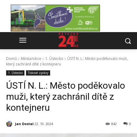
Domů
Města/obce
1. Ústecko
ÚSTÍ N. L.: Město poděkovalo muži,
který zachránil dítě z kontejneru
1. Ústecko
Tiskové zprávy
ÚSTÍ N. L.: Město poděkovalo
muži, který zachránil dítě z
kontejneru
Jan Dostal
22. 10. 2024
842
0