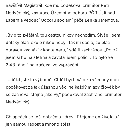
navštívil Magistrát, kde mu poděkoval primátor Petr
Nedvědický, zástupce Územního odboru PČR Ústí nad
Labem a vedoucí Odboru sociální péče Lenka Jaremová.
„Bylo to zvláštní, tou cestou nikdy nechodím. Slyšel jsem
dětský pláč, okolo nikdo nebyl, tak mi došlo, že pláč
opravdu vychází z kontejneru,“ sdělil zachránce. „Položil
jsem si ho na stehna a zavolal jsem policii. To bylo ve
2:43 ráno,“ pokračoval ve vyprávění.
„Udělal jste to výborně. Chtěl bych vám za všechny moc
poděkovat za tak úžasnou věc, ne každý mladý člověk by
se zachoval stejně jako vy,“ poděkoval zachránci primátor
Nedvědický.
Chlapeček se těší dobrému zdraví. Přejeme do života už
jen samou radost a mnoho štěstí.