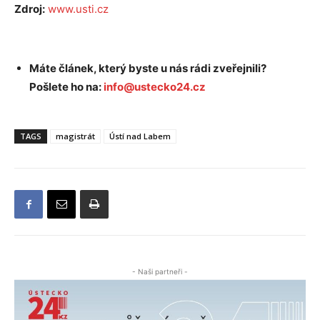
Zdroj:
www.usti.cz
Máte článek, který byste u nás rádi zveřejnili?
Pošlete ho na:
info@ustecko24.cz
TAGS
magistrát
Ústí nad Labem
- Naši partneři -