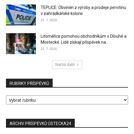
TEPLICE: Obviněn z výroby a prodeje pervitinu
v zahrádkářské kolonii
23. 7. 2026
Litoměřice pomohou obchodníkům v Dlouhé a
Mostecké. Lidé získají příspěvek na...
23. 7. 2026
Načíst další
RUBRIKY PŘÍSPĚVKŮ
RUBRIKY
PŘÍSPĚVKŮ
ARCHIV PŘÍSPĚVKŮ ÚSTECKA24