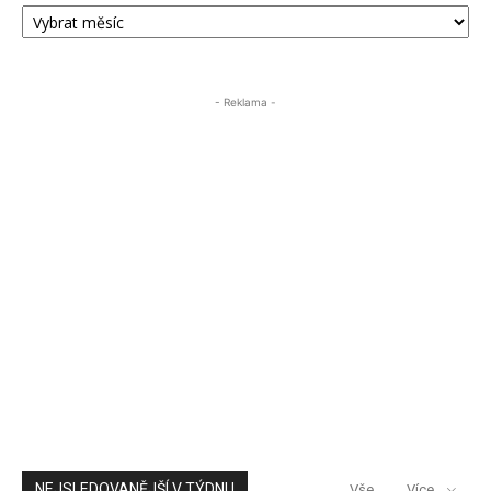
ARCHIV
PŘÍSPĚVKŮ
ÚSTECKA24
- Reklama -
NEJSLEDOVANĚJŠÍ V TÝDNU
Vše
Více