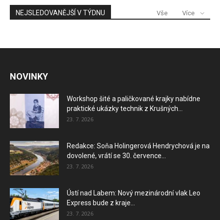
NEJSLEDOVANĚJŠÍ V TÝDNU
Vše
Více
NOVINKY
Workshop šité a paličkované krajky nabídne
praktické ukázky technik z Krušných...
23. 7. 2026
Redakce: Soňa Holingerová Hendrychová je na
dovolené, vrátí se 30. července...
23. 7. 2026
Ústí nad Labem: Nový mezinárodní vlak Leo
Express bude z kraje...
23. 7. 2026