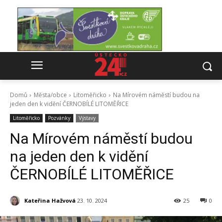
Domů
Města/obce
Litoměřicko
Na Mírovém náměstí budou na
jeden den k vidění ČERNOBÍLÉ LITOMĚŘICE
Litoměřicko
Pozvánky
Výstavy
Na Mírovém náměstí budou
na jeden den k vidění
ČERNOBÍLÉ LITOMĚŘICE
Kateřina Hažvová
23. 10. 2024
25
0