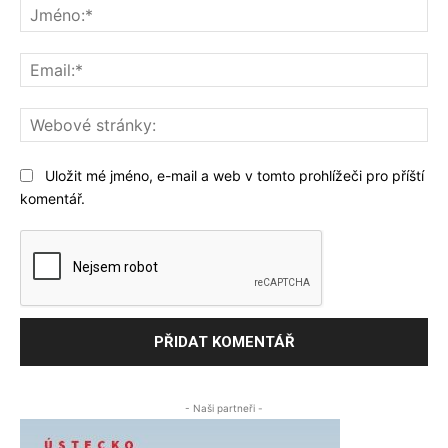
Jm
Ema
We
str
Uložit mé jméno, e-mail a web v tomto prohlížeči pro příští
komentář.
- Naši partneři -