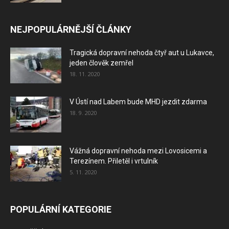
NEJPOPULÁRNĚJŠÍ ČLÁNKY
Tragická dopravní nehoda čtyř aut u Lukavce,
jeden člověk zemřel
18. 11. 2020
V Ústí nad Labem bude MHD jezdit zdarma
18. 9. 2020
Vážná dopravní nehoda mezi Lovosicemi a
Terezínem. Přiletěl i vrtulník
5. 11. 2020
POPULÁRNÍ KATEGORIE