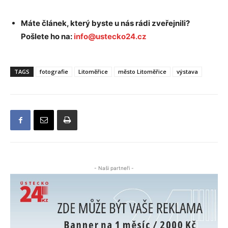
Máte článek, který byste u nás rádi zveřejnili?
Pošlete ho na:
info@ustecko24.cz
TAGS
fotografie
Litoměřice
město Litoměřice
výstava
- Naši partneři -