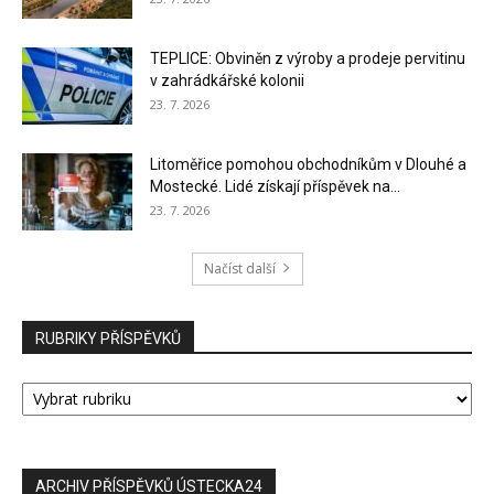
TEPLICE: Obviněn z výroby a prodeje pervitinu
v zahrádkářské kolonii
23. 7. 2026
Litoměřice pomohou obchodníkům v Dlouhé a
Mostecké. Lidé získají příspěvek na...
23. 7. 2026
Načíst další
RUBRIKY PŘÍSPĚVKŮ
RUBRIKY
PŘÍSPĚVKŮ
ARCHIV PŘÍSPĚVKŮ ÚSTECKA24