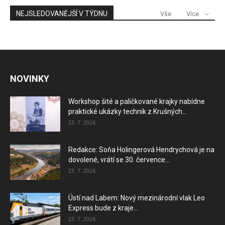
NEJSLEDOVANĚJŠÍ V TÝDNU
Vše
Více
NOVINKY
Workshop šité a paličkované krajky nabídne
praktické ukázky technik z Krušných...
23. 7. 2026
Redakce: Soňa Holingerová Hendrychová je na
dovolené, vrátí se 30. července...
23. 7. 2026
Ústí nad Labem: Nový mezinárodní vlak Leo
Express bude z kraje...
23. 7. 2026