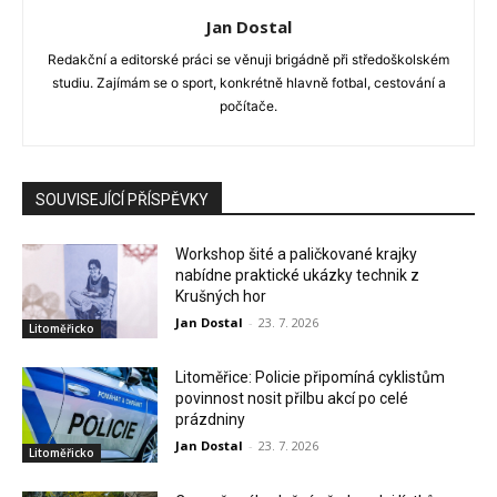
Jan Dostal
Redakční a editorské práci se věnuji brigádně při středoškolském
studiu. Zajímám se o sport, konkrétně hlavně fotbal, cestování a
počítače.
SOUVISEJÍCÍ PŘÍSPĚVKY
Workshop šité a paličkované krajky
nabídne praktické ukázky technik z
Krušných hor
Jan Dostal
-
23. 7. 2026
Litoměřicko
Litoměřice: Policie připomíná cyklistům
povinnost nosit přilbu akcí po celé
prázdniny
Jan Dostal
-
23. 7. 2026
Litoměřicko