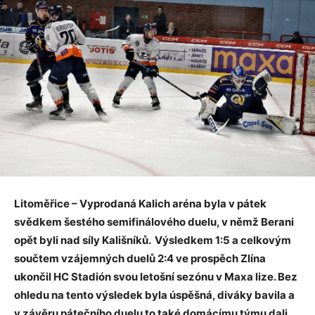
Litoměřice – Vyprodaná Kalich aréna byla v pátek
svědkem šestého semifinálového duelu, v němž Berani
opět byli nad síly Kališníků. Výsledkem 1:5 a celkovým
součtem vzájemných duelů 2:4 ve prospěch Zlína
ukončil HC Stadión svou letošní sezónu v Maxa lize. Bez
ohledu na tento výsledek byla úspěšná, diváky bavila a
v závěru pátečního duelu to také domácímu týmu dali