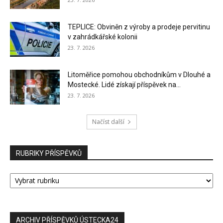
TEPLICE: Obviněn z výroby a prodeje pervitinu
v zahrádkářské kolonii
23. 7. 2026
Litoměřice pomohou obchodníkům v Dlouhé a
Mostecké. Lidé získají příspěvek na...
23. 7. 2026
Načíst další
RUBRIKY PŘÍSPĚVKŮ
RUBRIKY
PŘÍSPĚVKŮ
ARCHIV PŘÍSPĚVKŮ ÚSTECKA24