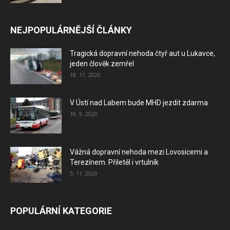
NEJPOPULÁRNĚJŠÍ ČLÁNKY
Tragická dopravní nehoda čtyř aut u Lukavce,
jeden člověk zemřel
18. 11. 2020
V Ústí nad Labem bude MHD jezdit zdarma
18. 9. 2020
Vážná dopravní nehoda mezi Lovosicemi a
Terezínem. Přiletěl i vrtulník
5. 11. 2020
POPULÁRNÍ KATEGORIE