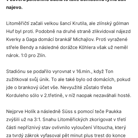
najevo.
Litoměřičtí začali velkou šancí Krutila, ale zlínský gólman
Huf byl proti. Podobně na druhé straně zlikvidoval nájezd
Kverky a Gaga domácí brankář Michajlov. Proti vyražené
střele Bendy a následné dorážce Köhlera však už neměl
nárok. 1:0 pro Zlín.
Stadiónu se podařilo vyrovnat v 16.min., když Ton
zužitkoval svůj únik. To ale také bylo od domácích, pokud
jde o brankový účet vše. Nevyužité zůstalo třeba
Korduleho sólo v 2.třetině, v níž naopak nezaváhali hosté.
Nejprve Holík a následně Süss s pomocí teče Paukka
zvýšili už na 3:1. Snahu Litoměřických zkorigovat v třetí
části nepříznivý stav ovlivnilo vyloučení Vitoucha, který
za tvrdý zákrok vyfasoval pět minut plus trest do konce