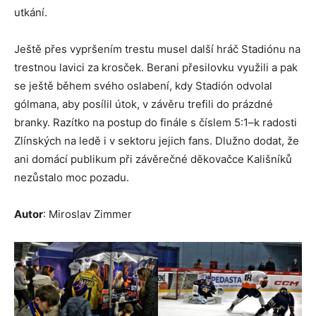
utkání.
Ještě přes vypršením trestu musel další hráč Stadiónu na
trestnou lavici za krosček. Berani přesilovku využili a pak
se ještě během svého oslabení, kdy Stadión odvolal
gólmana, aby posílil útok, v závěru trefili do prázdné
branky. Razítko na postup do finále s číslem 5:1–k radosti
Zlínských na ledě i v sektoru jejich fans. Dlužno dodat, že
ani domácí publikum při závěrečné děkovačce Kališníků
nezůstalo moc pozadu.
Autor
: Miroslav Zimmer