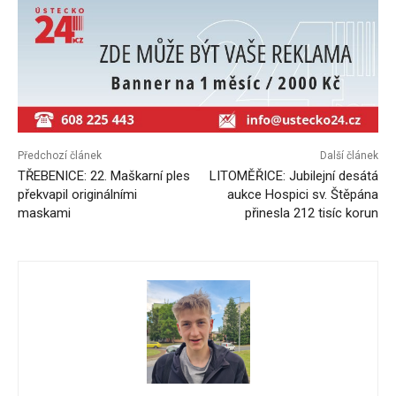
Předchozí článek
Další článek
TŘEBENICE: 22. Maškarní ples
LITOMĚŘICE: Jubilejní desátá
překvapil originálními
aukce Hospici sv. Štěpána
maskami
přinesla 212 tisíc korun