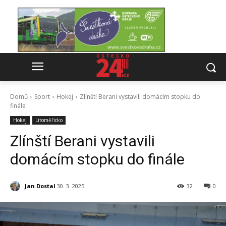
Domů
Sport
Hokej
Zlínští Berani vystavili domácím stopku do
finále
Hokej
Litoměřicko
Zlínští Berani vystavili
domácím stopku do finále
Jan Dostal
30. 3. 2025
32
0