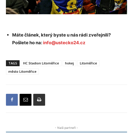
Máte článek, který byste u nás rádi zveřejnili?
Pošlete ho na:
info@ustecko24.cz
TAGS
HC Stadion Litoměřice
hokej
Litoměřice
město Litoměřice
- Naši partneři -