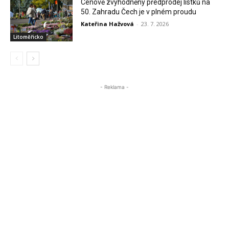
Cenově zvýhodněný předprodej lístků na
50. Zahradu Čech je v plném proudu
Kateřina Hažvová
-
23. 7. 2026
Litoměřicko
- Reklama -