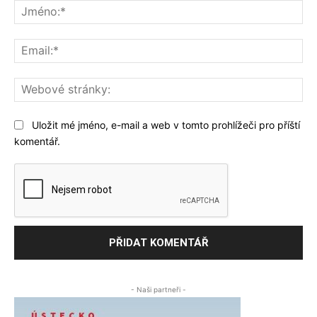
Jm
Ema
We
str
Uložit mé jméno, e-mail a web v tomto prohlížeči pro příští
komentář.
- Naši partneři -