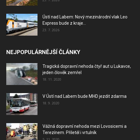
Ústí nad Labem: Nový mezinárodní vlak Leo
Express bude z kraje...
23. 7. 2026
NEJPOPULÁRNĚJŠÍ ČLÁNKY
Tragická dopravní nehoda čtyř aut u Lukavce,
jeden člověk zemřel
18. 11. 2020
V Ústí nad Labem bude MHD jezdit zdarma
18. 9. 2020
Vážná dopravní nehoda mezi Lovosicemi a
Terezínem. Přiletěl i vrtulník
5. 11. 2020