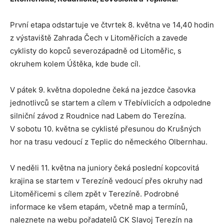
První etapa odstartuje ve čtvrtek 8. května ve 14,40 hodin
z výstaviště Zahrada Čech v Litoměřicích a zavede
cyklisty do kopců severozápadně od Litoměřic, s
okruhem kolem Úštěka, kde bude cíl.
V pátek 9. května dopoledne čeká na jezdce časovka
jednotlivců se startem a cílem v Třebívlicích a odpoledne
silniční závod z Roudnice nad Labem do Terezína.
V sobotu 10. května se cyklisté přesunou do Krušných
hor na trasu vedoucí z Teplic do německého Olbernhau.
V neděli 11. května na juniory čeká poslední kopcovitá
krajina se startem v Terezíně vedoucí přes okruhy nad
Litoměřicemi s cílem zpět v Terezíně. Podrobné
informace ke všem etapám, včetně map a termínů,
naleznete na webu pořadatelů CK Slavoj Terezín na