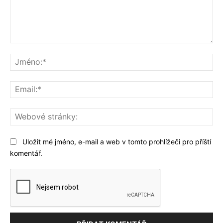
Komentář:
Jm
Ema
We
str
Uložit mé jméno, e-mail a web v tomto prohlížeči pro příští
komentář.