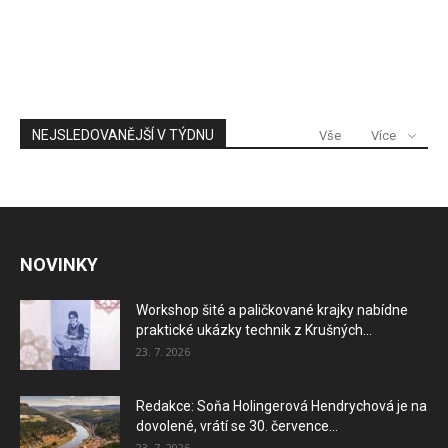
NEJSLEDOVANĚJŠÍ V TÝDNU
Vše
Více
NOVINKY
Workshop šité a paličkované krajky nabídne
praktické ukázky technik z Krušných...
23. 7. 2026
Redakce: Soňa Holingerová Hendrychová je na
dovolené, vrátí se 30. července...
23. 7. 2026