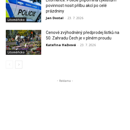
Litoměřice: Policie připomíná cyklistům
povinnost nosit přilbu akcí po celé
prázdniny
Jan Dostal
-
23. 7. 2026
Litoměřicko
Cenově zvýhodněný předprodej lístků na
50. Zahradu Čech je v plném proudu
Kateřina Hažvová
-
23. 7. 2026
Litoměřicko
- Reklama -