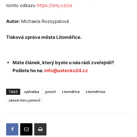
tomto odkazu
https://zmj.cz/cs
Autor:
Michaela Rozsypalová
Tisková zpráva města Litoměřice.
Máte článek, který byste u nás rádi zveřejnili?
Pošlete ho na:
info@ustecko24.cz
TAGS
cyklistika
junioři
Litoměřice
Litoměřicko
závod míru juniorů