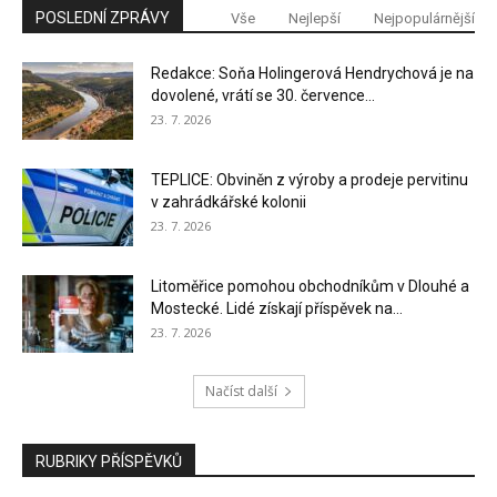
POSLEDNÍ ZPRÁVY
Vše
Nejlepší
Nejpopulárnější
Redakce: Soňa Holingerová Hendrychová je na
dovolené, vrátí se 30. července...
23. 7. 2026
TEPLICE: Obviněn z výroby a prodeje pervitinu
v zahrádkářské kolonii
23. 7. 2026
Litoměřice pomohou obchodníkům v Dlouhé a
Mostecké. Lidé získají příspěvek na...
23. 7. 2026
Načíst další
RUBRIKY PŘÍSPĚVKŮ