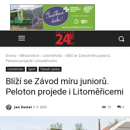
Domů
Města/obce
Litoměřicko
Blíží se Závod míru juniorů.
Peloton projede i Litoměřicemi
Litoměřicko
Sport
Tiskové zprávy
Blíží se Závod míru juniorů.
Peloton projede i Litoměřicemi
Jan Dostal
5. 5. 2025
15
0