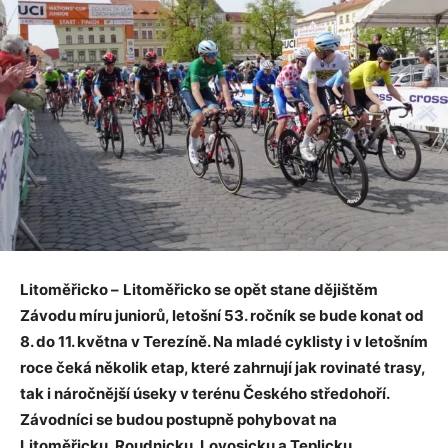
Litoměřicko –
Litoměřicko se opět stane dějištěm
Závodu míru juniorů, letošní 53. ročník se bude konat od
8. do 11. května v Terezíně. Na mladé cyklisty i v letošním
roce čeká několik etap, které zahrnují jak rovinaté trasy,
tak i náročnější úseky v terénu Českého středohoří.
Závodníci se budou postupně pohybovat na
Litoměřicku, Roudnicku, Lovosicku a Teplicku.