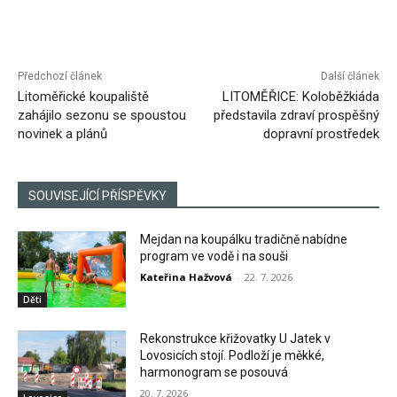
Předchozí článek
Další článek
Litoměřické koupaliště
LITOMĚŘICE: Koloběžkiáda
zahájilo sezonu se spoustou
představila zdraví prospěšný
novinek a plánů
dopravní prostředek
SOUVISEJÍCÍ PŘÍSPĚVKY
Mejdan na koupálku tradičně nabídne
program ve vodě i na souši
Kateřina Hažvová
-
22. 7. 2026
Děti
Rekonstrukce křižovatky U Jatek v
Lovosicích stojí. Podloží je měkké,
harmonogram se posouvá
20. 7. 2026