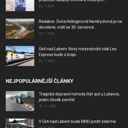
23. 7. 2026
Redakce: Soňa Holingerová Hendrychová je na
dovolené, vrátí se 30. července...
23. 7. 2026
Ústí nad Labem: Nový mezinárodní vlak Leo
Express bude z kraje...
23. 7. 2026
NEJPOPULÁRNĚJŠÍ ČLÁNKY
Tragická dopravní nehoda čtyř aut u Lukavce,
jeden člověk zemřel
18. 11. 2020
V Ústí nad Labem bude MHD jezdit zdarma
18. 9. 2020