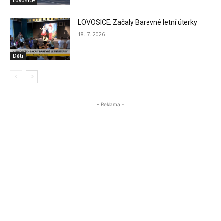
Lovosice
LOVOSICE: Začaly Barevné letní úterky
18. 7. 2026
Děti
- Reklama -