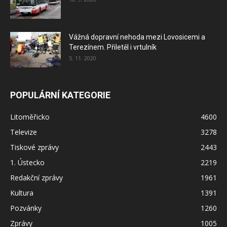
Vážná dopravní nehoda mezi Lovosicemi a
Terezínem. Přiletěl i vrtulník
5. 11. 2020
POPULÁRNÍ KATEGORIE
Litoměřicko
4600
Televize
3278
Tiskové zprávy
2443
1. Ústecko
2219
Redakční zprávy
1961
Kultura
1391
Pozvánky
1260
Zprávy
1005