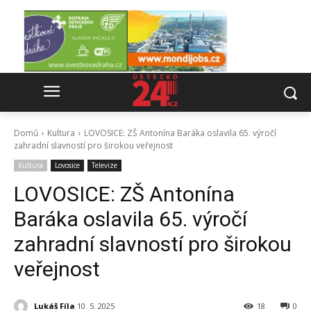
Domů
Kultura
LOVOSICE: ZŠ Antonína Baráka oslavila 65. výročí
zahradní slavností pro širokou veřejnost
Kultura
Lovosice
Televize
LOVOSICE: ZŠ Antonína
Baráka oslavila 65. výročí
zahradní slavností pro širokou
veřejnost
Lukáš Fíla
10. 5. 2025
18
0