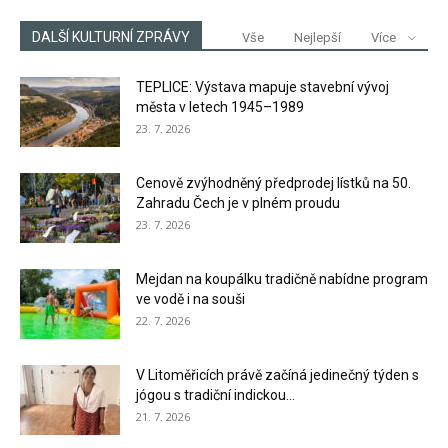
DALŠÍ KULTURNÍ ZPRÁVY
Vše
Nejlepší
Více
TEPLICE: Výstava mapuje stavební vývoj
města v letech 1945–1989
23. 7. 2026
Cenově zvýhodněný předprodej lístků na 50.
Zahradu Čech je v plném proudu
23. 7. 2026
Mejdan na koupálku tradičně nabídne program
ve vodě i na souši
22. 7. 2026
V Litoměřicích právě začíná jedinečný týden s
jógou s tradiční indickou...
21. 7. 2026