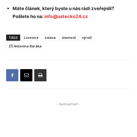
Máte článek, který byste u nás rádi zveřejnili?
Pošlete ho na:
info@ustecko24.cz
TAGS
Lovosice
oslava
slavnost
výročí
ZŠ Antonína Baráka
- Naši partneři -