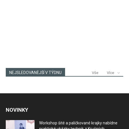
NEJSLEDOVANĚJŠÍ V TÝDNU
Vše
Více
NOVINKY
Workshop šité a paličkované krajky nabídne
praktické ukázky technik z Krušných...