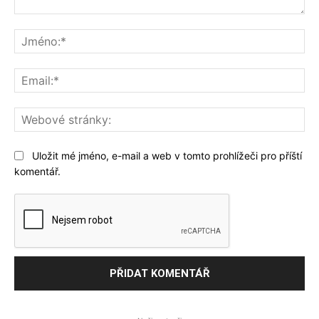
Komentář:
Jm
Ema
We
str
Uložit mé jméno, e-mail a web v tomto prohlížeči pro příští
komentář.