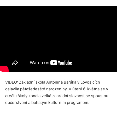
VIDEO: Základní škola Antonína Baráka v Lovosicích
oslavila pětašedesáté narozeniny. V úterý 6. května se v
areálu školy konala velká zahradní slavnost se spoustou
občerstvení a bohatým kulturním programem.