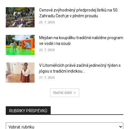
Cenově zvýhodněný předprodej lístků na 50.
Zahradu Čech je v plném proudu
23. 7. 2026
Mejdan na koupálku tradičně nabídne program
ve vodě i na souši
22. 7. 2026
V Litoměřicích právě začíná jedinečný týden s
jógou s tradiční indickou...
21. 7. 2026
Načíst další
RUBRIKY PŘÍSPĚVKŮ
RUBRIKY
PŘÍSPĚVKŮ