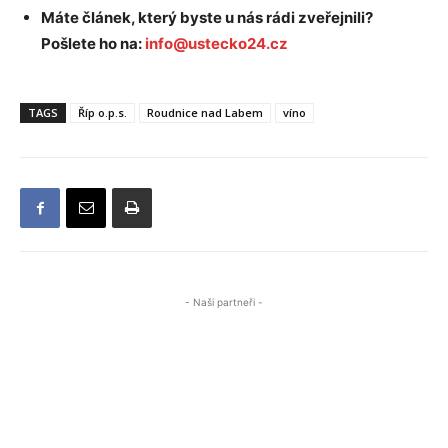
Máte článek, který byste u nás rádi zveřejnili?
Pošlete ho na:
info@ustecko24.cz
TAGS
Říp o.p.s.
Roudnice nad Labem
víno
- Naši partneři -