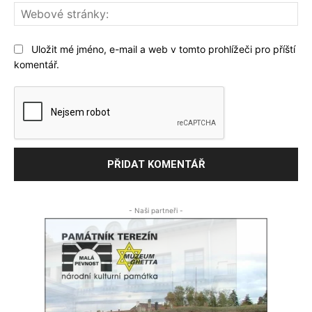
We
str
Uložit mé jméno, e-mail a web v tomto prohlížeči pro příští
komentář.
- Naši partneři -