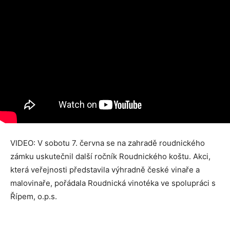
VIDEO: V sobotu 7. června se na zahradě roudnického
zámku uskutečnil další ročník Roudnického koštu. Akci,
která veřejnosti představila výhradně české vinaře a
malovinaře, pořádala Roudnická vinotéka ve spolupráci s
Řípem, o.p.s.