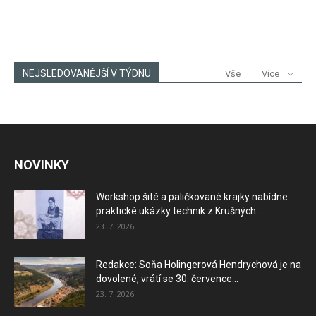
NEJSLEDOVANĚJŠÍ V TÝDNU
Vše
Více
NOVINKY
Workshop šité a paličkované krajky nabídne
praktické ukázky technik z Krušných...
23. 7. 2026
Redakce: Soňa Holingerová Hendrychová je na
dovolené, vrátí se 30. července...
23. 7. 2026