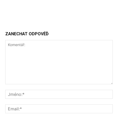
ZANECHAT ODPOVĚĎ
Komentář:
Jm
Ema