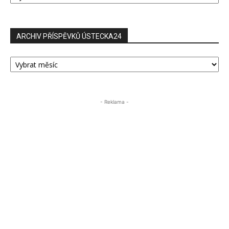
ARCHIV PŘÍSPĚVKŮ ÚSTECKA24
ARCHIV
PŘÍSPĚVKŮ
ÚSTECKA24
- Reklama -