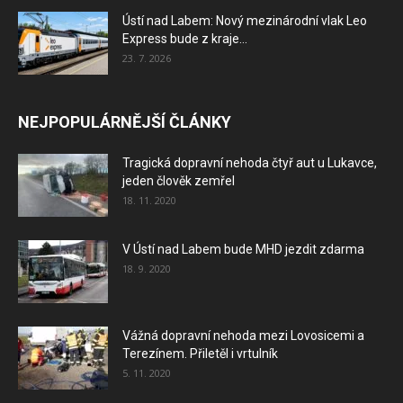
Ústí nad Labem: Nový mezinárodní vlak Leo
Express bude z kraje...
23. 7. 2026
NEJPOPULÁRNĚJŠÍ ČLÁNKY
Tragická dopravní nehoda čtyř aut u Lukavce,
jeden člověk zemřel
18. 11. 2020
V Ústí nad Labem bude MHD jezdit zdarma
18. 9. 2020
Vážná dopravní nehoda mezi Lovosicemi a
Terezínem. Přiletěl i vrtulník
5. 11. 2020