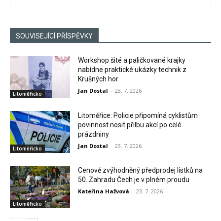
SOUVISEJÍCÍ PŘÍSPĚVKY
Workshop šité a paličkované krajky
nabídne praktické ukázky technik z
Krušných hor
Jan Dostal
-
23. 7. 2026
Litoměřicko
Litoměřice: Policie připomíná cyklistům
povinnost nosit přilbu akcí po celé
prázdniny
Jan Dostal
-
23. 7. 2026
Litoměřicko
Cenově zvýhodněný předprodej lístků na
50. Zahradu Čech je v plném proudu
Kateřina Hažvová
-
23. 7. 2026
Litoměřicko