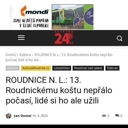
Domů
Kultura
ROUDNICE N. L.: 13. Roudnickému koštu nepřálo
počasí, lidé si ho ale...
Kultura
KulturaRoudnice.cz
Litoměřicko
Roudnice nad Labem
Televize
ROUDNICE N. L.: 13.
Roudnickému koštu nepřálo
počasí, lidé si ho ale užili
Jan Dostal
16. 6. 2025
5
0