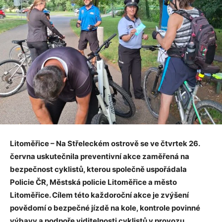
Litoměřice – Na Střeleckém ostrově se ve čtvrtek 26.
června uskutečnila preventivní akce zaměřená na
bezpečnost cyklistů, kterou společně uspořádala
Policie ČR, Městská policie Litoměřice a město
Litoměřice. Cílem této každoroční akce je zvýšení
povědomí o bezpečné jízdě na kole, kontrole povinné
výbavy a podpoře viditelnosti cyklistů v provozu.