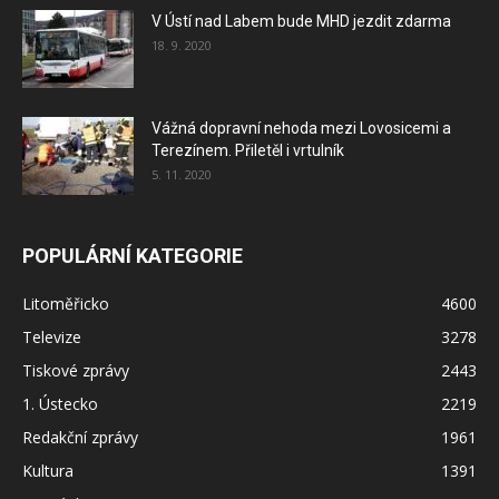
V Ústí nad Labem bude MHD jezdit zdarma
18. 9. 2020
Vážná dopravní nehoda mezi Lovosicemi a
Terezínem. Přiletěl i vrtulník
5. 11. 2020
POPULÁRNÍ KATEGORIE
Litoměřicko
4600
Televize
3278
Tiskové zprávy
2443
1. Ústecko
2219
Redakční zprávy
1961
Kultura
1391