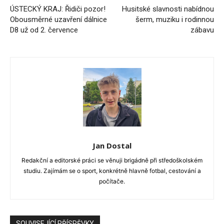
ÚSTECKÝ KRAJ: Řidiči pozor!
Husitské slavnosti nabídnou
Obousměrné uzavření dálnice
šerm, muziku i rodinnou
D8 už od 2. července
zábavu
Jan Dostal
Redakční a editorské práci se věnuji brigádně při středoškolském
studiu. Zajímám se o sport, konkrétně hlavně fotbal, cestování a
počítače.
SOUVISEJÍCÍ PŘÍSPĚVKY