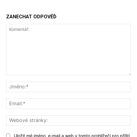
ZANECHAT ODPOVĚĎ
Komentář:
Jm
Ema
We
str
Uložit mé jméno, e-mail a web v tomto prohlížeči pro příští