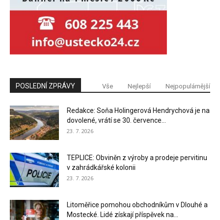
POSLEDNÍ ZPRÁVY
Vše
Nejlepší
Nejpopulárnější
Redakce: Soňa Holingerová Hendrychová je na
dovolené, vrátí se 30. července...
23. 7. 2026
TEPLICE: Obviněn z výroby a prodeje pervitinu
v zahrádkářské kolonii
23. 7. 2026
Litoměřice pomohou obchodníkům v Dlouhé a
Mostecké. Lidé získají příspěvek na...