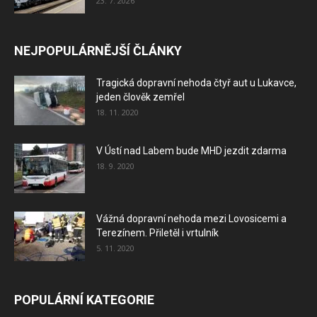
23. 7. 2026
NEJPOPULÁRNĚJŠÍ ČLÁNKY
Tragická dopravní nehoda čtyř aut u Lukavce,
jeden člověk zemřel
18. 11. 2020
V Ústí nad Labem bude MHD jezdit zdarma
18. 9. 2020
Vážná dopravní nehoda mezi Lovosicemi a
Terezínem. Přiletěl i vrtulník
5. 11. 2020
POPULÁRNÍ KATEGORIE