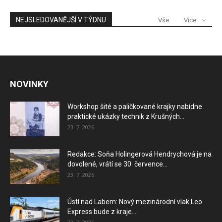
NEJSLEDOVANĚJŠÍ V TÝDNU
Vše
Více
NOVINKY
Workshop šité a paličkované krajky nabídne
praktické ukázky technik z Krušných...
23. 7. 2026
Redakce: Soňa Holingerová Hendrychová je na
dovolené, vrátí se 30. července...
23. 7. 2026
Ústí nad Labem: Nový mezinárodní vlak Leo
Express bude z kraje...