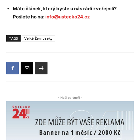
Máte článek, který byste u nás rádi zveřejnili?
Pošlete ho na:
info@ustecko24.cz
TAGS
Velké Žernoseky
- Naši partneři -