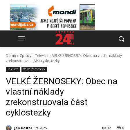
Domů
Zprávy
Televize
VELKÉ ŽERNOSEKY: Obec na vlastní náklady
zrekonstruovala část cyklostezky
Televize
Velké Žernoseky
VELKÉ ŽERNOSEKY: Obec na
vlastní náklady
zrekonstruovala část
cyklostezky
Jan Dostal
1. 9. 2025
12
0