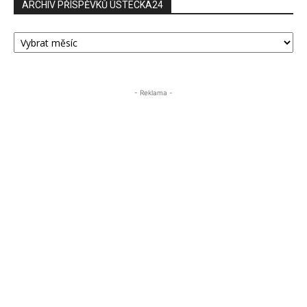
ARCHIV PŘÍSPĚVKŮ ÚSTECKA24
ARCHIV
PŘÍSPĚVKŮ
ÚSTECKA24
- Reklama -