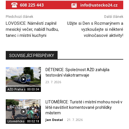
Předchozí článek
Další článek
LOVOSICE: Náměstí zaplnil
Užijte si Den s Rozmarýnem a
mexický večer, nabídl hudbu,
vyzkoušejte si některé
tanec i místní kuchyni
volnočasové aktivity!
SOUVISEJÍCÍ PŘÍSPĚVKY
DĚTENICE: Společnost AŽD zahájila
testování vlakotramvaje
23. 7. 2026
AŽD Praha s.r.o.
00:03:04
LITOMĚŘICE: Turisté i místní mohou nově v
létě navštívit komentované prohlídky
městem
Jan Dostal
-
21. 7. 2026
Litoměřicko
00:02:18