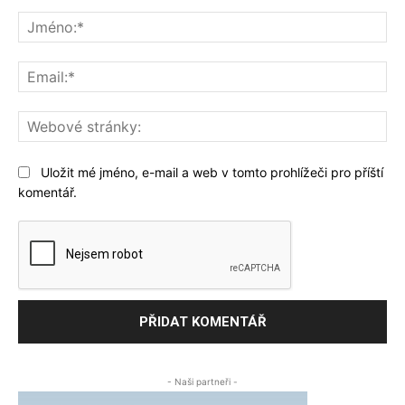
Komentář:
Jm
Ema
We
str
Uložit mé jméno, e-mail a web v tomto prohlížeči pro příští
komentář.
- Naši partneři -