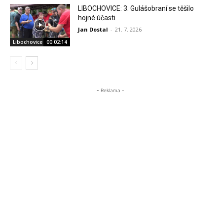
LIBOCHOVICE: 3. Gulášobraní se těšilo
hojné účasti
Jan Dostal
-
21. 7. 2026
Libochovice
00:02:14
- Reklama -