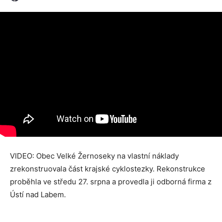
VIDEO: Obec Velké Žernoseky na vlastní náklady
zrekonstruovala část krajské cyklostezky. Rekonstrukce
proběhla ve středu 27. srpna a provedla ji odborná firma z
Ústí nad Labem.