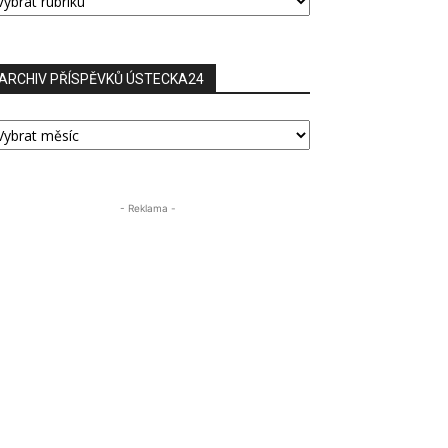
ŘÍSPĚVKŮ
ARCHIV PŘÍSPĚVKŮ ÚSTECKA24
RCHIV
ŘÍSPĚVKŮ
STECKA24
- Reklama -