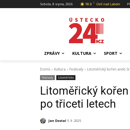
C
Sobota, 8 srpna, 2026
P
19.3
Ústí nad Labem
ZPRÁVY
KULTURA
SPORT
Domů
Kultura
Festivaly
Litoměřický kořen aneb Sra
Festivaly
Litoměřicko
Litoměřický kořen
po třiceti letech
Jan Dostal
5. 9. 2025