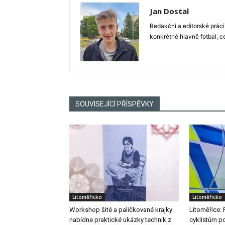
Jan Dostal
Redakční a editorské práci
konkrétně hlavně fotbal, c
SOUVISEJÍCÍ PŘÍSPĚVKY
Litoměřicko
Litoměřicko
Workshop šité a paličkované krajky
Litoměřice: 
nabídne praktické ukázky technik z
cyklistům po