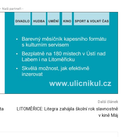
- Naši partneři -
Další článek
ta
LITOMĚŘICE: Litegra zahájila školní rok slavnostně
v kině Máj