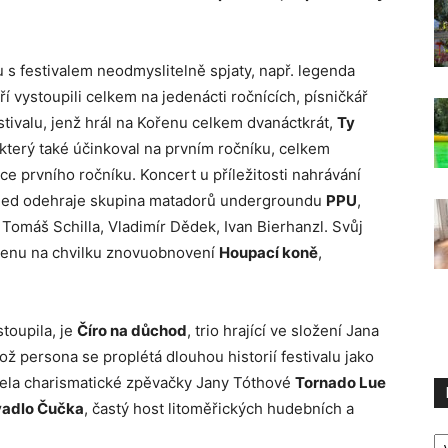
ou s festivalem neodmyslitelně spjaty, např. legenda
eří vystoupili celkem na jedenácti ročnících, písničkář
stivalu, jenž hrál na Kořenu celkem dvanáctkrát,
Ty
terý také účinkoval na prvním ročníku, celkem
ce prvního ročníku. Koncert u příležitosti nahrávání
ned odehraje skupina matadorů undergroundu
PPU
,
 Tomáš Schilla, Vladimír Dědek, Ivan Bierhanzl. Svůj
ořenu na chvilku znovuobnovení
Houpací koně
,
stoupila, je
Číro na důchod
, trio hrající ve složení Jana
ož persona se proplétá dlouhou historií festivalu jako
pela charismatické zpěvačky Jany Tóthové
Tornado Lue
vadlo Čučka
, častý host litoměřických hudebních a
R