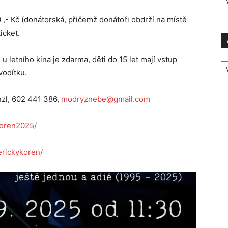
P
 ,- Kč (donátorská, přičemž donátoři obdrží na místě
icket.
A
 letního kina je zdarma, děti do 15 let mají vstup
P
vodítku.
Ú
nzl, 602 441 386,
modryznebe@gmail.com
koren2025/
erickykoren/