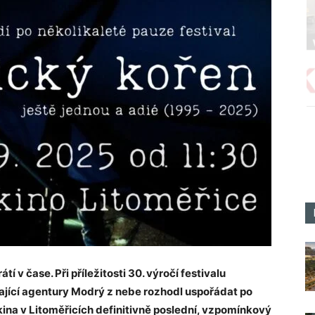
tí v čase. Při příležitosti 30. výročí festivalu
ající agentury Modrý z nebe rozhodl uspořádat po
kina v Litoměřicích definitivně poslední, vzpomínkový