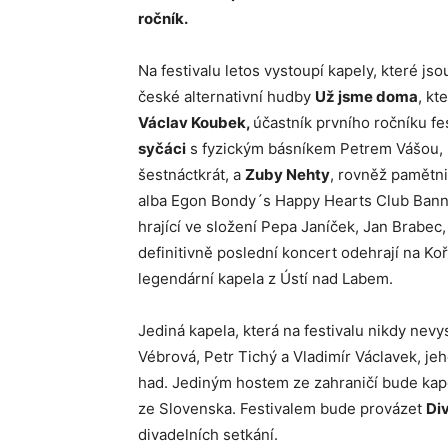
ročník.
Na festivalu letos vystoupí kapely, které js
české alternativní hudby
Už jsme doma
, kt
Václav Koubek,
účastník prvního ročníku fe
syčáci
s fyzickým básníkem Petrem Vášou, k
šestnáctkrát, a
Zuby Nehty
, rovněž pamětni
alba Egon Bondy´s Happy Hearts Club Ban
hrající ve složení Pepa Janíček, Jan Brabec,
definitivně poslední koncert odehrají na K
legendární kapela z Ústí nad Labem.
Jediná kapela, která na festivalu nikdy nevy
Vébrová, Petr Tichý a Vladimír Václavek, jeh
had. Jediným hostem ze zahraničí bude ka
ze Slovenska. Festivalem bude provázet
Di
divadelních setkání.