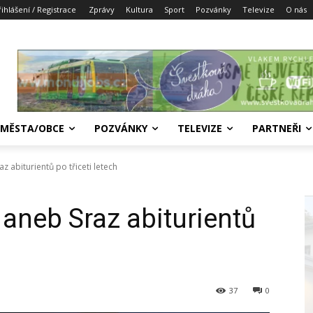
řihlášení / Registrace
Zprávy
Kultura
Sport
Pozvánky
Televize
O nás
MĚSTA/OBCE
POZVÁNKY
TELEVIZE
PARTNEŘI
z abiturientů po třiceti letech
 aneb Sraz abiturientů
37
0