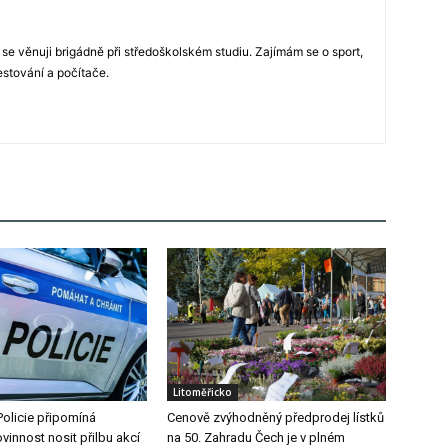
 se věnuji brigádně při středoškolském studiu. Zajímám se o sport,
estování a počítače.
Litoměřicko
Policie připomíná
Cenově zvýhodněný předprodej lístků
vinnost nosit přilbu akcí
na 50. Zahradu Čech je v plném