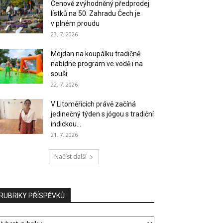
Cenově zvýhodněný předprodej
lístků na 50. Zahradu Čech je
v plném proudu
23. 7. 2026
Mejdan na koupálku tradičně
nabídne program ve vodě i na
souši
22. 7. 2026
V Litoměřicích právě začíná
jedinečný týden s jógou s tradiční
indickou...
21. 7. 2026
Načíst další
RUBRIKY PŘÍSPĚVKŮ
UBRIKY