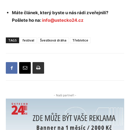
Máte článek, který byste u nás rádi zveřejnili?
Pošlete ho na:
info@ustecko24.cz
TAGS
festival
Švestková dráha
Třebívlice
- Naši partneři -