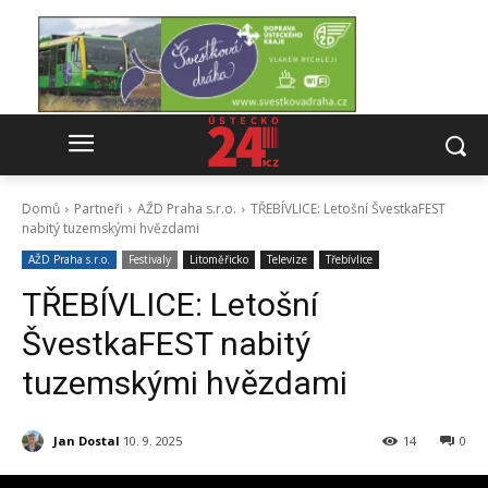
Domů
Partneři
AŽD Praha s.r.o.
TŘEBÍVLICE: Letošní ŠvestkaFEST
nabitý tuzemskými hvězdami
AŽD Praha s.r.o.
Festivaly
Litoměřicko
Televize
Třebívlice
TŘEBÍVLICE: Letošní
ŠvestkaFEST nabitý
tuzemskými hvězdami
Jan Dostal
10. 9. 2025
14
0