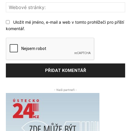
We
str
Uložit mé jméno, e-mail a web v tomto prohlížeči pro příští
komentář.
- Naši partneři -