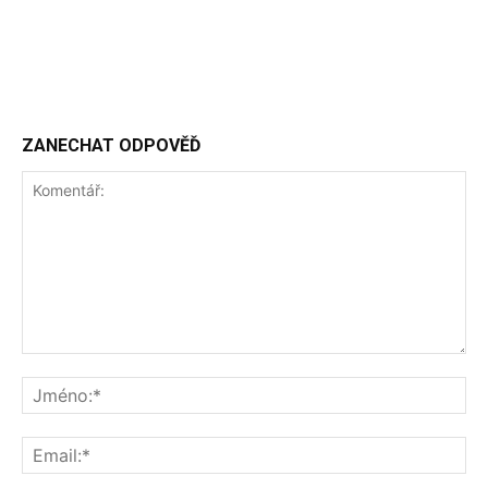
ZANECHAT ODPOVĚĎ
Komentář:
Jm
Ema