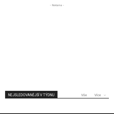
- Reklama -
NEJSLEDOVANĚJŠÍ V TÝDNU
Vše
Více