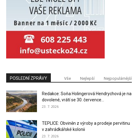
POSLEDNÍ ZPRÁVY
Vše
Nejlepší
Nejpopulárnější
Redakce: Soňa Holingerová Hendrychová je na
dovolené, vrátí se 30. července...
23. 7. 2026
TEPLICE: Obviněn z výroby a prodeje pervitinu
v zahrádkářské kolonii
23. 7. 2026