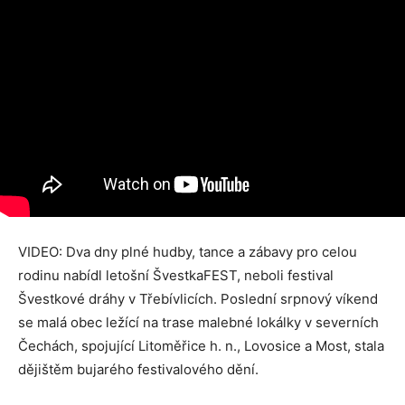
VIDEO: Dva dny plné hudby, tance a zábavy pro celou
rodinu nabídl letošní ŠvestkaFEST, neboli festival
Švestkové dráhy v Třebívlicích. Poslední srpnový víkend
se malá obec ležící na trase malebné lokálky v severních
Čechách, spojující Litoměřice h. n., Lovosice a Most, stala
dějištěm bujarého festivalového dění.