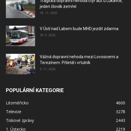
Tragická dopravní nehoda čtyř aut u Lukavce,
jeden člověk zemřel
18. 11. 2020
V Ústí nad Labem bude MHD jezdit zdarma
18. 9. 2020
Vážná dopravní nehoda mezi Lovosicemi a
Terezínem. Přiletěl i vrtulník
5. 11. 2020
POPULÁRNÍ KATEGORIE
Litoměřicko
4600
Televize
3278
Tiskové zprávy
2443
1. Ústecko
2219