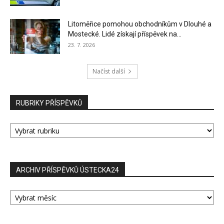
Litoměřice pomohou obchodníkům v Dlouhé a
Mostecké. Lidé získají příspěvek na...
23. 7. 2026
Načíst další
RUBRIKY PŘÍSPĚVKŮ
RUBRIKY
PŘÍSPĚVKŮ
ARCHIV PŘÍSPĚVKŮ ÚSTECKA24
ARCHIV
PŘÍSPĚVKŮ
ÚSTECKA24