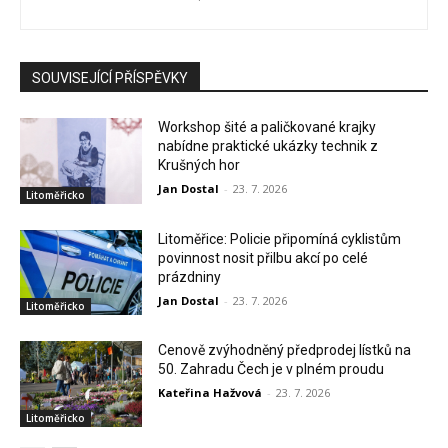
SOUVISEJÍCÍ PŘÍSPĚVKY
Workshop šité a paličkované krajky
nabídne praktické ukázky technik z
Krušných hor
Jan Dostal
-
23. 7. 2026
Litoměřicko
Litoměřice: Policie připomíná cyklistům
povinnost nosit přilbu akcí po celé
prázdniny
Jan Dostal
-
23. 7. 2026
Litoměřicko
Cenově zvýhodněný předprodej lístků na
50. Zahradu Čech je v plném proudu
Kateřina Hažvová
-
23. 7. 2026
Litoměřicko