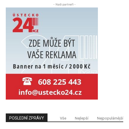
- Naši partneři -
POSLEDNÍ ZPRÁVY
Vše
Nejlepší
Nejpopulárnější