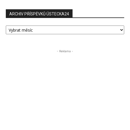
ARCHIV PŘÍSPĚVKŮ ÚSTECKA24
ARCHIV
PŘÍSPĚVKŮ
ÚSTECKA24
- Reklama -