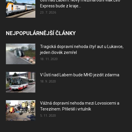
Ústí nad Labem: Nový mezinárodní vlak Leo
Express bude z kraje...
23. 7. 2026
NEJPOPULÁRNĚJŠÍ ČLÁNKY
Tragická dopravní nehoda čtyř aut u Lukavce,
jeden člověk zemřel
18. 11. 2020
V Ústí nad Labem bude MHD jezdit zdarma
18. 9. 2020
Vážná dopravní nehoda mezi Lovosicemi a
Terezínem. Přiletěl i vrtulník
5. 11. 2020