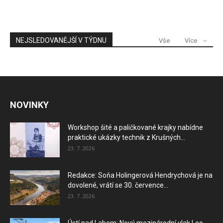
NEJSLEDOVANĚJŠÍ V TÝDNU
Vše
Více
NOVINKY
Workshop šité a paličkované krajky nabídne
praktické ukázky technik z Krušných...
23. 7. 2026
Redakce: Soňa Holingerová Hendrychová je na
dovolené, vrátí se 30. července...
23. 7. 2026