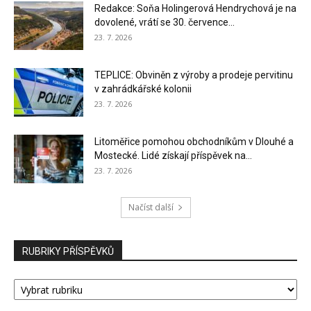
Redakce: Soňa Holingerová Hendrychová je na
dovolené, vrátí se 30. července...
23. 7. 2026
TEPLICE: Obviněn z výroby a prodeje pervitinu
v zahrádkářské kolonii
23. 7. 2026
Litoměřice pomohou obchodníkům v Dlouhé a
Mostecké. Lidé získají příspěvek na...
23. 7. 2026
Načíst další
RUBRIKY PŘÍSPĚVKŮ
RUBRIKY
PŘÍSPĚVKŮ