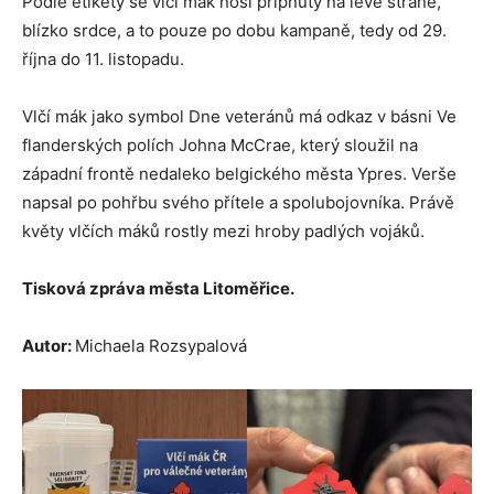
Podle etikety se vlčí mák nosí připnutý na levé straně,
blízko srdce, a to pouze po dobu kampaně, tedy od 29.
října do 11. listopadu.
Vlčí mák jako symbol Dne veteránů má odkaz v básni Ve
flanderských polích Johna McCrae, který sloužil na
západní frontě nedaleko belgického města Ypres. Verše
napsal po pohřbu svého přítele a spolubojovníka. Právě
květy vlčích máků rostly mezi hroby padlých vojáků.
Tisková zpráva města Litoměřice.
Autor:
Michaela Rozsypalová