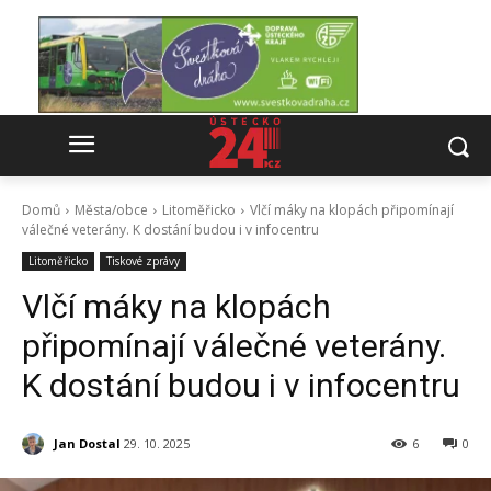
Domů
Města/obce
Litoměřicko
Vlčí máky na klopách připomínají
válečné veterány. K dostání budou i v infocentru
Litoměřicko
Tiskové zprávy
Vlčí máky na klopách
připomínají válečné veterány.
K dostání budou i v infocentru
Jan Dostal
29. 10. 2025
6
0