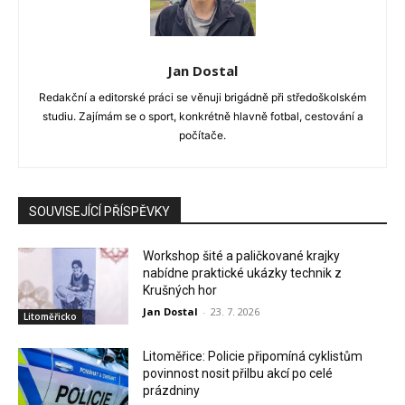
Jan Dostal
Redakční a editorské práci se věnuji brigádně při středoškolském
studiu. Zajímám se o sport, konkrétně hlavně fotbal, cestování a
počítače.
SOUVISEJÍCÍ PŘÍSPĚVKY
Workshop šité a paličkované krajky
nabídne praktické ukázky technik z
Krušných hor
Jan Dostal
-
23. 7. 2026
Litoměřicko
Litoměřice: Policie připomíná cyklistům
povinnost nosit přilbu akcí po celé
prázdniny