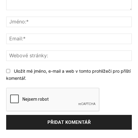
Komentář:
Jm
Ema
We
str
Uložit mé jméno, e-mail a web v tomto prohlížeči pro příští
komentář.