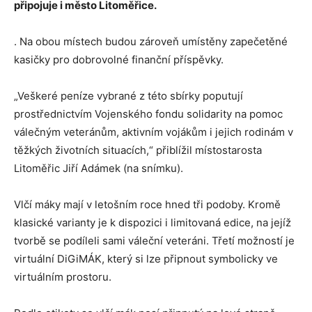
připojuje i město Litoměřice.
. Na obou místech budou zároveň umístěny zapečetěné
kasičky pro dobrovolné finanční příspěvky.
„Veškeré peníze vybrané z této sbírky poputují
prostřednictvím Vojenského fondu solidarity na pomoc
válečným veteránům, aktivním vojákům i jejich rodinám v
těžkých životních situacích,“ přiblížil místostarosta
Litoměřic Jiří Adámek (na snímku).
Vlčí máky mají v letošním roce hned tři podoby. Kromě
klasické varianty je k dispozici i limitovaná edice, na jejíž
tvorbě se podíleli sami váleční veteráni. Třetí možností je
virtuální DiGiMÁK, který si lze připnout symbolicky ve
virtuálním prostoru.