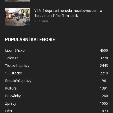
Vážná dopravní nehoda mezi Lovosicemi a
Terezínem. Přiletěl i vrtulník
5. 11. 2020
POPULÁRNÍ KATEGORIE
Litoměřicko
4600
Televize
3278
Tiskové zprávy
2443
1. Ústecko
2219
Redakční zprávy
1961
Kultura
1391
Pozvánky
1260
Zprávy
1005
Děti
873