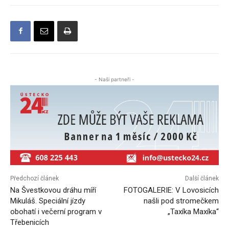
- Naši partneři -
Předchozí článek
Další článek
Na Švestkovou dráhu míří
FOTOGALERIE: V Lovosicích
Mikuláš. Speciální jízdy
našli pod stromečkem
obohatí i večerní program v
„Taxíka Maxíka“
Třebenicích