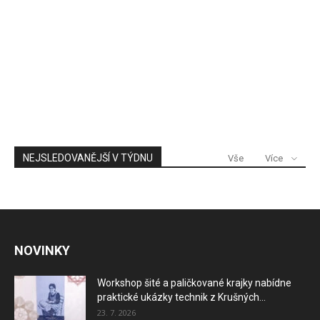
NEJSLEDOVANĚJŠÍ V TÝDNU
Vše
Více
NOVINKY
Workshop šité a paličkované krajky nabídne
praktické ukázky technik z Krušných...
23. 7. 2026