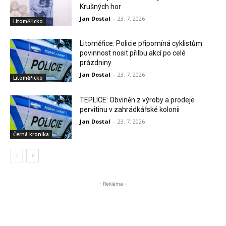
Krušných hor
Jan Dostal
-
23. 7. 2026
Litoměřicko
Litoměřice: Policie připomíná cyklistům
povinnost nosit přilbu akcí po celé
prázdniny
Jan Dostal
-
23. 7. 2026
Litoměřicko
TEPLICE: Obviněn z výroby a prodeje
pervitinu v zahrádkářské kolonii
Jan Dostal
-
23. 7. 2026
Černá kronika
- Reklama -