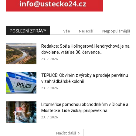
POSLEDNÍ ZPRÁVY
Vše
Nejlepší
Nejpopulárnější
Redakce: Soňa Holingerová Hendrychová je na
dovolené, vrátí se 30. července...
23. 7. 2026
TEPLICE: Obviněn z výroby a prodeje pervitinu
v zahrádkářské kolonii
23. 7. 2026
Litoměřice pomohou obchodníkům v Dlouhé a
Mostecké. Lidé získají příspěvek na...
23. 7. 2026
Načíst další