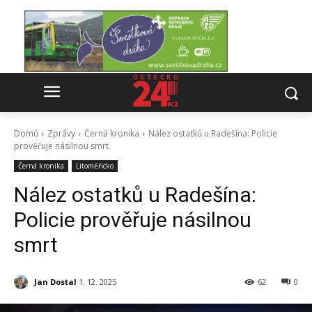
Domů
Zprávy
Černá kronika
Nález ostatků u Radešína: Policie
prověřuje násilnou smrt
Černá kronika
Litoměřicko
Nález ostatků u Radešína:
Policie prověřuje násilnou
smrt
Jan Dostal
1. 12. 2025
62
0