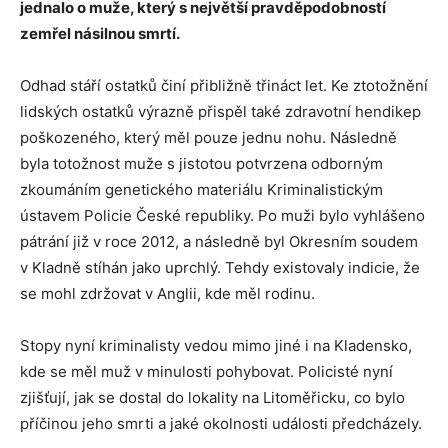
jednalo o muže, který s největší pravděpodobností
zemřel násilnou smrtí.
Odhad stáří ostatků činí přibližně třináct let. Ke ztotožnění
lidských ostatků výrazně přispěl také zdravotní hendikep
poškozeného, který měl pouze jednu nohu. Následně
byla totožnost muže s jistotou potvrzena odborným
zkoumáním genetického materiálu Kriminalistickým
ústavem Policie České republiky. Po muži bylo vyhlášeno
pátrání již v roce 2012, a následně byl Okresním soudem
v Kladně stíhán jako uprchlý. Tehdy existovaly indicie, že
se mohl zdržovat v Anglii, kde měl rodinu.
Stopy nyní kriminalisty vedou mimo jiné i na Kladensko,
kde se měl muž v minulosti pohybovat. Policisté nyní
zjišťují, jak se dostal do lokality na Litoměřicku, co bylo
příčinou jeho smrti a jaké okolnosti události předcházely.