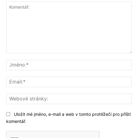
Komentář:
Jm
Ema
We
str
Uložit mé jméno, e-mail a web v tomto prohlížeči pro příští
komentář.