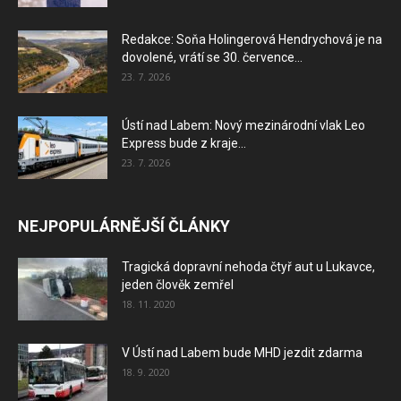
Redakce: Soňa Holingerová Hendrychová je na
dovolené, vrátí se 30. července...
23. 7. 2026
Ústí nad Labem: Nový mezinárodní vlak Leo
Express bude z kraje...
23. 7. 2026
NEJPOPULÁRNĚJŠÍ ČLÁNKY
Tragická dopravní nehoda čtyř aut u Lukavce,
jeden člověk zemřel
18. 11. 2020
V Ústí nad Labem bude MHD jezdit zdarma
18. 9. 2020