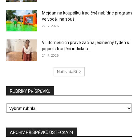
Mejdan na koupálku tradičně nabídne program
ve vodě i na souši
22. 7. 2026
V Litoměřicích právě začíná jedinečný týden s
jógou s tradiční indickou...
21. 7. 2026
Načíst další
RUBRIKY PŘÍSPĚVKŮ
RUBRIKY
PŘÍSPĚVKŮ
ARCHIV PŘÍSPĚVKŮ ÚSTECKA24