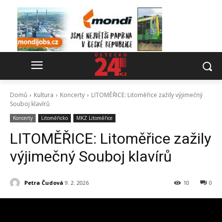
Domů
Kultura
Koncerty
LITOMĚŘICE: Litoměřice zažily výjimečný
Souboj klavírů
Koncerty
Litoměřicko
MKZ Litoměřice
LITOMĚŘICE: Litoměřice zažily
výjimečný Souboj klavírů
Petra Čudová
9. 2. 2026
10
0