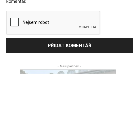
komentář.
- Naši partneři -