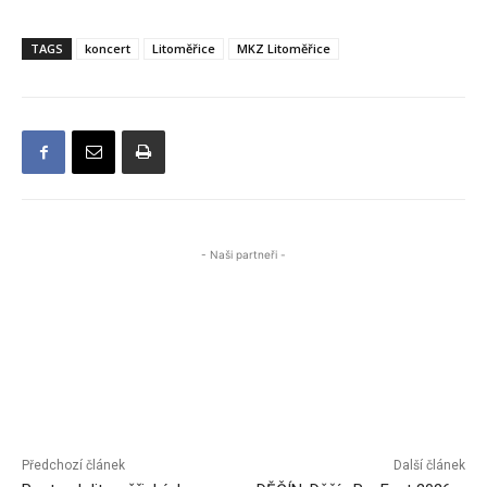
TAGS
koncert
Litoměřice
MKZ Litoměřice
- Naši partneři -
Předchozí článek
Další článek