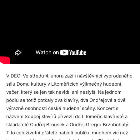
VIDEO: Ve středu 4. února zažili návštěvníci vyprodaného
sálu Domu kultury v Litoměřicích výjimečný hudební
večer, který se jen tak nevidí, ani neslyší. Na jednom
pódiu se totiž potkaly dva klavíry, dva Ondřejové a dvě
výrazné osobnosti české hudební scény. Koncert s
názvem Souboj klavírů přivezli do Litoměřic klavíristé a
skladatelé Ondřej Brousek a Ondřej Gregor Brzobohatý.
Tito celoživotní přátelé nabídli publiku mnohem víc než