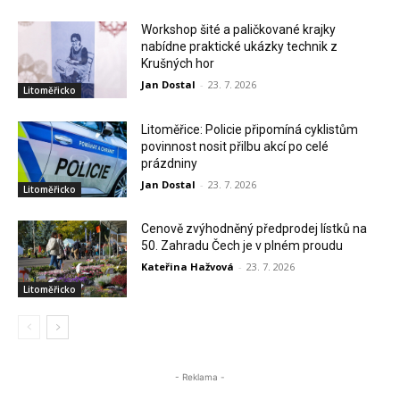
Workshop šité a paličkované krajky
nabídne praktické ukázky technik z
Krušných hor
Jan Dostal
-
23. 7. 2026
Litoměřicko
Litoměřice: Policie připomíná cyklistům
povinnost nosit přilbu akcí po celé
prázdniny
Jan Dostal
-
23. 7. 2026
Litoměřicko
Cenově zvýhodněný předprodej lístků na
50. Zahradu Čech je v plném proudu
Kateřina Hažvová
-
23. 7. 2026
Litoměřicko
- Reklama -