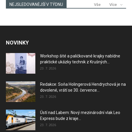
NEJSLEDOVANĚJŠÍ V TÝDNU
Vše
Více
NOVINKY
Workshop šité a paličkované krajky nabídne
praktické ukázky technik z Krušných...
23. 7. 2026
Redakce: Soňa Holingerová Hendrychová je na
dovolené, vrátí se 30. července...
23. 7. 2026
Ústí nad Labem: Nový mezinárodní vlak Leo
Express bude z kraje...
23. 7. 2026