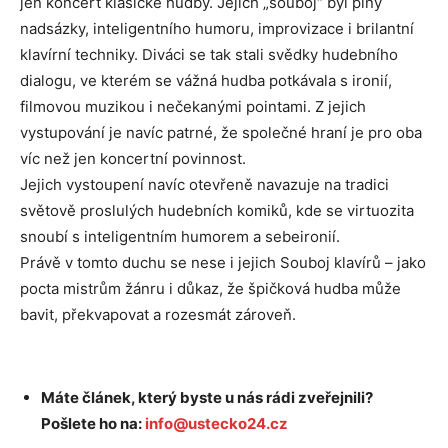
jen koncert klasické hudby. Jejich „souboj“ byl plný
nadsázky, inteligentního humoru, improvizace i brilantní
klavírní techniky. Diváci se tak stali svědky hudebního
dialogu, ve kterém se vážná hudba potkávala s ironií,
filmovou muzikou i nečekanými pointami. Z jejich
vystupování je navíc patrné, že společné hraní je pro oba
víc než jen koncertní povinnost.
Jejich vystoupení navíc otevřeně navazuje na tradici
světově proslulých hudebních komiků, kde se virtuozita
snoubí s inteligentním humorem a sebeironií.
Právě v tomto duchu se nese i jejich Souboj klavírů – jako
pocta mistrům žánru i důkaz, že špičková hudba může
bavit, překvapovat a rozesmát zároveň.
Máte článek, který byste u nás rádi zveřejnili?
Pošlete ho na:
info@ustecko24.cz