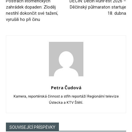
Postrach litoměřických
DĚČÍN: Děčín RunFest 2026 –
zahrádek dopaden: Zloděj
Děčínský půlmaraton startuje
nestihl dokončit své tažení,
18. dubna
vyrušili ho při činu
Petra Čudová
Kamera, reportérská činnost a střih reportáží Regionální televize
Ústecka a KTV Štětí.
SOUVISEJÍCÍ PŘÍSPĚVKY