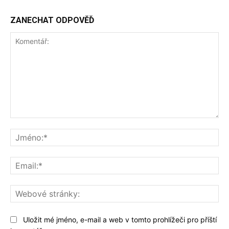
ZANECHAT ODPOVĚĎ
Komentář:
Jm
Ema
We
str
Uložit mé jméno, e-mail a web v tomto prohlížeči pro příští