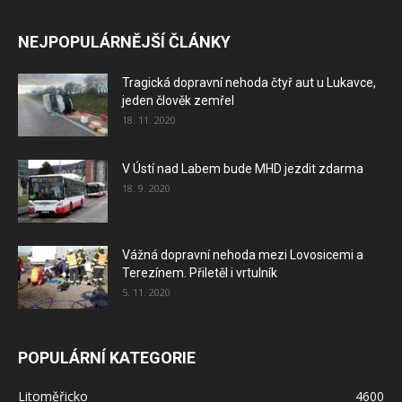
NEJPOPULÁRNĚJŠÍ ČLÁNKY
Tragická dopravní nehoda čtyř aut u Lukavce,
jeden člověk zemřel
18. 11. 2020
V Ústí nad Labem bude MHD jezdit zdarma
18. 9. 2020
Vážná dopravní nehoda mezi Lovosicemi a
Terezínem. Přiletěl i vrtulník
5. 11. 2020
POPULÁRNÍ KATEGORIE
Litoměřicko
4600