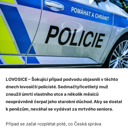
LOVOSICE – Šokující případ podvodu objasnili v těchto
dnech lovosičtí policisté. Sedmačtyřicetiletý muž
zneužil úmrtí vlastního otce a několik měsíců
neoprávněně čerpal jeho starobní důchod. Aby se dostal
k penězům, neváhal se vydávat za mrtvého seniora.
Případ se začal rozplétat poté, co Česká správa