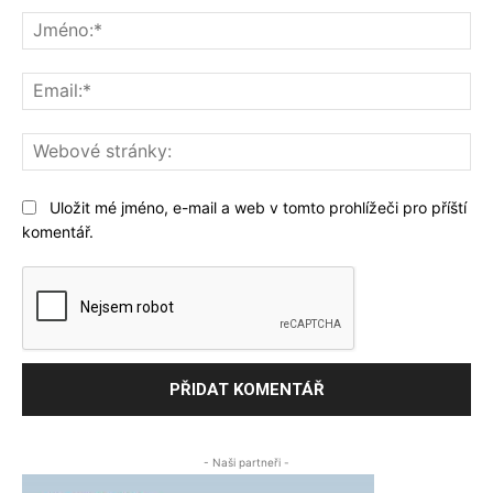
Jm
Ema
We
str
Uložit mé jméno, e-mail a web v tomto prohlížeči pro příští
komentář.
- Naši partneři -