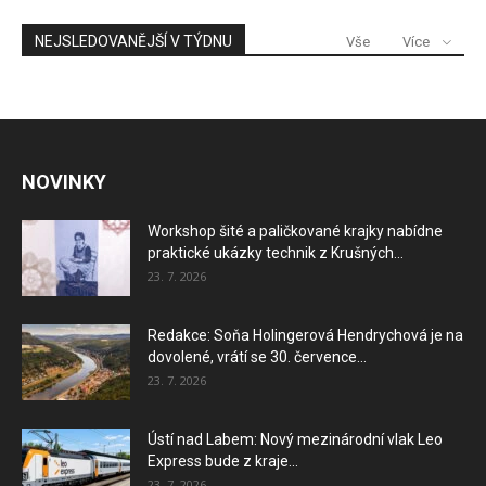
NEJSLEDOVANĚJŠÍ V TÝDNU
Vše
Více
NOVINKY
Workshop šité a paličkované krajky nabídne
praktické ukázky technik z Krušných...
23. 7. 2026
Redakce: Soňa Holingerová Hendrychová je na
dovolené, vrátí se 30. července...
23. 7. 2026
Ústí nad Labem: Nový mezinárodní vlak Leo
Express bude z kraje...
23. 7. 2026