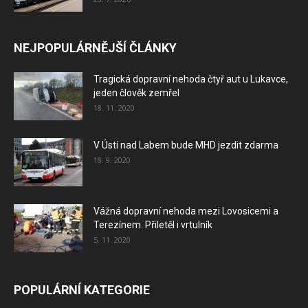
NEJPOPULÁRNĚJŠÍ ČLÁNKY
Tragická dopravní nehoda čtyř aut u Lukavce,
jeden člověk zemřel
18. 11. 2020
V Ústí nad Labem bude MHD jezdit zdarma
18. 9. 2020
Vážná dopravní nehoda mezi Lovosicemi a
Terezínem. Přiletěl i vrtulník
5. 11. 2020
POPULÁRNÍ KATEGORIE