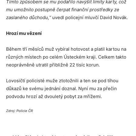
Tímto způsobem se mu podařilo navýšit limity karty, což
mu umožnilo postupně čerpat finanční prostředky ze
zaslaného důchodu,“
uvedl policejní mluvčí David Novák.
Hrozí mu vězení
Během tří měsíců muž vybíral hotovost a platil kartou na
různých místech po celém Ústeckém kraji. Celkem takto
neoprávněně utratil přibližně 22 tisíc korun.
Lovosičtí policisté muže ztotožnili a ten se pod tíhou
důkazů ke svému jednání doznal. Nyní mu za přečin
podvodu hrozí až dvouletý pobyt za mřížemi.
Zdroj: Policie ČR