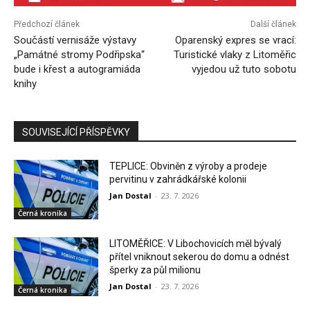
Předchozí článek
Další článek
Součástí vernisáže výstavy
Oparenský expres se vrací:
„Památné stromy Podřipska“
Turistické vlaky z Litoměřic
bude i křest a autogramiáda
vyjedou už tuto sobotu
knihy
SOUVISEJÍCÍ PŘÍSPĚVKY
TEPLICE: Obviněn z výroby a prodeje
pervitinu v zahrádkářské kolonii
Jan Dostal
-
23. 7. 2026
Černá kronika
LITOMĚŘICE: V Libochovicích měl bývalý
přítel vniknout sekerou do domu a odnést
šperky za půl milionu
Jan Dostal
-
23. 7. 2026
Černá kronika