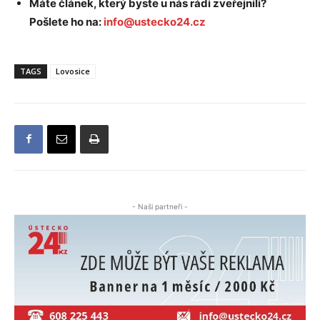
Máte článek, který byste u nás rádi zveřejnili?
Pošlete ho na:
info@ustecko24.cz
TAGS
Lovosice
- Naši partneři -