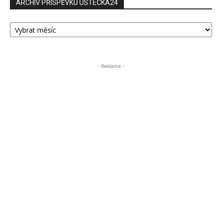
ARCHIV PŘÍSPĚVKŮ ÚSTECKA24
ARCHIV
PŘÍSPĚVKŮ
ÚSTECKA24
- Reklama -