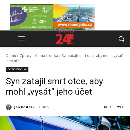
Domů
Zprávy
Černá kronika
Syn zatajil smrt otce, aby mohl „vysát“
jeho účet
Černá kronika
Syn zatajil smrt otce, aby
mohl „vysát“ jeho účet
Jan Dostal
26. 3. 2026
9
0