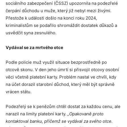
sociálního zabezpečení (ČSSZ) upozornila na podezřelé
čerpání důchodu u muže, který již nebyl mezi živými.
Přestože k události došlo na konci roku 2024,
kriminalistům se podařilo shromáždit dostatek důkazů a
usvědčit syna zesnulého.
Vydával se za mrtvého otce
Podle policie muž využil situace bezprostředně po
otcově skonu. V den jeho úmrtí si přisvojil otcovy osobní
věci včetně platební karty. Problém nastal ve chvíli, kdy
na účet dorazil starobní důchod, který měl být správně
vrácen státu.
Podezřelý se k penězům chtěl dostat za každou cenu, ale
narazil na limity platební karty.
„Opakovaně proto
kontaktoval banku, přičemž se vydával za svého otce.