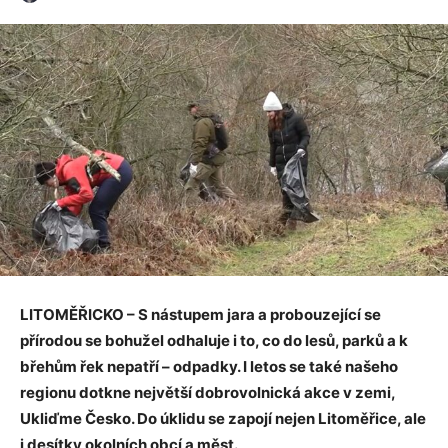
LITOMĚŘICKO – S nástupem jara a probouzející se
přírodou se bohužel odhaluje i to, co do lesů, parků a k
břehům řek nepatří – odpadky. I letos se také našeho
regionu dotkne největší dobrovolnická akce v zemi,
Ukliďme Česko. Do úklidu se zapojí nejen Litoměřice, ale
i desítky okolních obcí a měst.