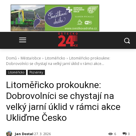
Domů
Města/obce
Litoměřicko
Litoměřicko prokoukne:
Dobrovolníci se chystají na velký jarní úklid v rámci akce...
Litoměřicko
Pozvánky
Litoměřicko prokoukne:
Dobrovolníci se chystají na
velký jarní úklid v rámci akce
Ukliďme Česko
Jan Dostal
27. 3. 2026
6
0