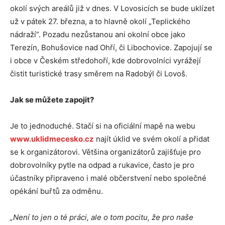
okolí svých areálů již v dnes. V Lovosicích se bude uklízet
už v pátek 27. března, a to hlavně okolí „Teplického
nádraží“. Pozadu nezůstanou ani okolní obce jako
Terezín, Bohušovice nad Ohří, či Libochovice. Zapojují se
i obce v Českém středohoří, kde dobrovolníci vyrážejí
čistit turistické trasy směrem na Radobýl či Lovoš.
Jak se můžete zapojit?
Je to jednoduché. Stačí si na oficiální mapě na webu
www.uklidmecesko.cz
najít úklid ve svém okolí a přidat
se k organizátorovi. Většina organizátorů zajišťuje pro
dobrovolníky pytle na odpad a rukavice, často je pro
účastníky připraveno i malé občerstvení nebo společné
opékání buřtů za odměnu.
„Není to jen o té práci, ale o tom pocitu, že pro naše