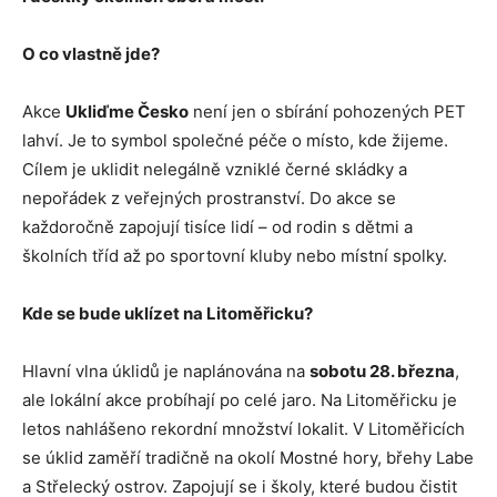
O co vlastně jde?
Akce
Ukliďme Česko
není jen o sbírání pohozených PET
lahví. Je to symbol společné péče o místo, kde žijeme.
Cílem je uklidit nelegálně vzniklé černé skládky a
nepořádek z veřejných prostranství. Do akce se
každoročně zapojují tisíce lidí – od rodin s dětmi a
školních tříd až po sportovní kluby nebo místní spolky.
Kde se bude uklízet na Litoměřicku?
Hlavní vlna úklidů je naplánována na
sobotu 28. března
,
ale lokální akce probíhají po celé jaro. Na Litoměřicku je
letos nahlášeno rekordní množství lokalit. V Litoměřicích
se úklid zaměří tradičně na okolí Mostné hory, břehy Labe
a Střelecký ostrov. Zapojují se i školy, které budou čistit