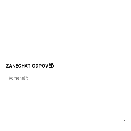
ZANECHAT ODPOVĚĎ
Komentář:
Jm