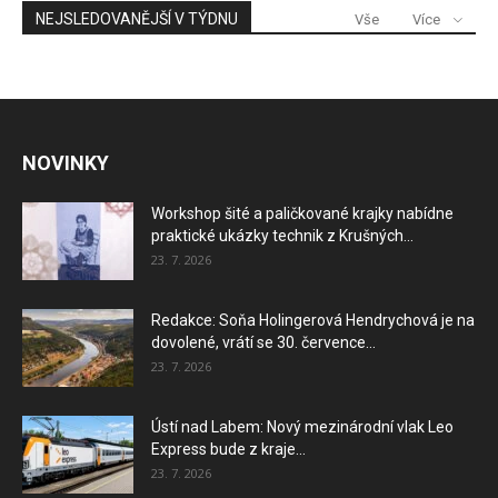
NEJSLEDOVANĚJŠÍ V TÝDNU
Vše
Více
NOVINKY
Workshop šité a paličkované krajky nabídne
praktické ukázky technik z Krušných...
23. 7. 2026
Redakce: Soňa Holingerová Hendrychová je na
dovolené, vrátí se 30. července...
23. 7. 2026
Ústí nad Labem: Nový mezinárodní vlak Leo
Express bude z kraje...
23. 7. 2026