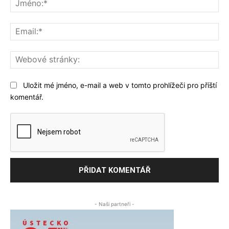
Ema
We
str
Uložit mé jméno, e-mail a web v tomto prohlížeči pro příští
komentář.
- Naši partneři -