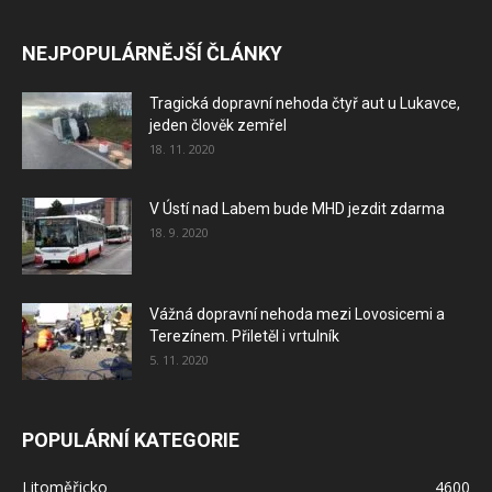
NEJPOPULÁRNĚJŠÍ ČLÁNKY
Tragická dopravní nehoda čtyř aut u Lukavce,
jeden člověk zemřel
18. 11. 2020
V Ústí nad Labem bude MHD jezdit zdarma
18. 9. 2020
Vážná dopravní nehoda mezi Lovosicemi a
Terezínem. Přiletěl i vrtulník
5. 11. 2020
POPULÁRNÍ KATEGORIE
Litoměřicko
4600