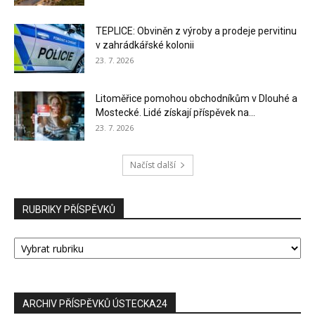
TEPLICE: Obviněn z výroby a prodeje pervitinu
v zahrádkářské kolonii
23. 7. 2026
Litoměřice pomohou obchodníkům v Dlouhé a
Mostecké. Lidé získají příspěvek na...
23. 7. 2026
Načíst další
RUBRIKY PŘÍSPĚVKŮ
RUBRIKY
PŘÍSPĚVKŮ
ARCHIV PŘÍSPĚVKŮ ÚSTECKA24