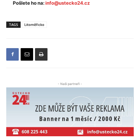
Pošlete ho na:
info@ustecko24.cz
TAGS
Litoměřicko
- Naši partneři -