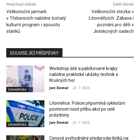
Předchozí článek
Další článek
Velikonoční jarmark
Velikonoční stezka v
v Třebenicích nabídne bohatý
Litoměřicích: Zábava i
kulturní program i spoustu
poznání pro děti v
stánků
Jiráskových sadech
SOUVISEJÍCÍ PŘÍSPĚVKY
Workshop šité a paličkované krajky
nabídne praktické ukázky technik z
Krušných hor
Jan Dostal
-
23. 7. 2026
Litoměřicko
Litoměřice: Policie připomíná cyklistům
povinnost nosit přilbu akcí po celé
prázdniny
Jan Dostal
-
23. 7. 2026
Litoměřicko
Cenově zvýhodněný předprodej lístků na